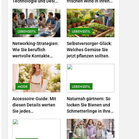
Technologie und Design
frischen Wind in Ihren
Jahr.
1
in einem
Job.
Polnischer Hersteller von
Socken – Qualität,
Technologie und Design in
MODE
LEBENSSTIL
LEBENSSTIL
einem
2
Networking-Strategien:
Selbstversorger-Glück:
Karriere-Frühling: So
Wie Sie beruflich
Welches Gemüse Sie
bringen Sie jetzt frischen
wertvolle Kontakte
jetzt pflanzen sollten.
Wind in Ihren Job.
knüpfen.
LEBENSSTIL
3
Networking-Strategien:
MODE
LEBENSSTIL
Wie Sie beruflich wertvolle
Kontakte knüpfen.
LEBENSSTIL
Accessoire-Guide: Mit
Naturnah gärtnern: So
diesen Details werten
locken Sie Bienen und
Sie jedes
Schmetterlinge in Ihren
4
Selbstversorger-Glück:
Frühlingsoutfit auf.
Garten.
Welches Gemüse Sie jetzt
pflanzen sollten.
LEBENSSTIL