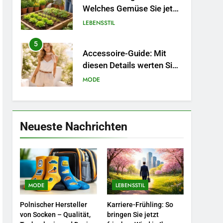
5
Accessoire-Guide: Mit
diesen Details werten Sie
jedes Frühlingsoutfit auf.
MODE
6
Naturnah gärtnern: So
locken Sie Bienen und
Schmetterlinge in Ihren
LEBENSSTIL
Garten.
7
Neueste Nachrichten
Berufliche
Neuorientierung: Mut zum
Quereinstieg in der neuen
LEBENSSTIL
Saison.
8
Farbenpracht statt
MODE
LEBENSSTIL
Wintergrau: So
Polnischer Hersteller
Karriere-Frühling: So
kombinieren Sie
MODE
von Socken – Qualität,
bringen Sie jetzt
Pastelltöne in diesem