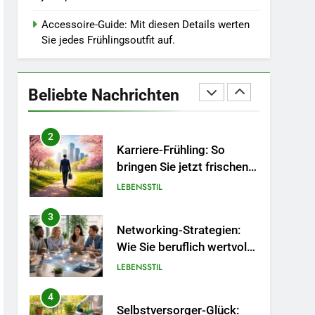
Jahr.
1
Polnischer Hersteller von
Accessoire-Guide: Mit diesen Details werten
Socken – Qualität,
Sie jedes Frühlingsoutfit auf.
Technologie und Design in
MODE
einem
2
Beliebte Nachrichten
Karriere-Frühling: So
bringen Sie jetzt frischen
Wind in Ihren Job.
LEBENSSTIL
3
Networking-Strategien:
Wie Sie beruflich wertvolle
Kontakte knüpfen.
LEBENSSTIL
4
Selbstversorger-Glück:
Welches Gemüse Sie jetzt
pflanzen sollten.
LEBENSSTIL