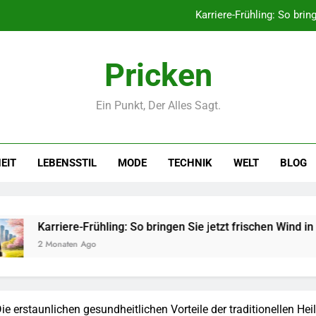
Networking-Strategien: Wie Sie
Selbstversorger-Glück: Welc
Pricken
Polnischer Hersteller von Socken – Qua
Ein Punkt, Der Alles Sagt.
Karriere-Frühling: So brin
Networking-Strategien: Wie Sie
EIT
LEBENSSTIL
MODE
TECHNIK
WELT
BLOG
Selbstversorger-Glück: Welc
rühling: So bringen Sie jetzt frischen Wind in Ihren Job.
go
 erstaunlichen gesundheitlichen Vorteile der traditionellen Hei