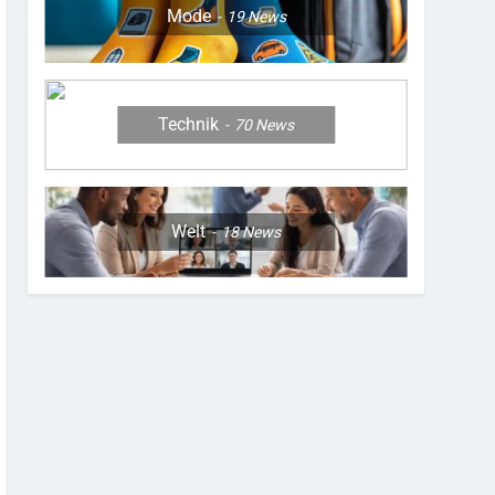
Mode
19
News
Technik
70
News
Welt
18
News