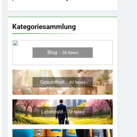
Pastelltöne in diesem
ohne Stress.
Balkon.
Jahr.
Kategoriesammlung
Blog
28
News
Gesundheit
82
News
Lebensstil
78
News