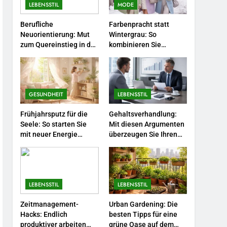
LEBENSSTIL
MODE
5
Accessoire-Guide: Mit
Berufliche
Farbenpracht statt
Neuorientierung: Mut
Wintergrau: So
diesen Details werten Sie
zum Quereinstieg in der
kombinieren Sie
jedes Frühlingsoutfit auf.
MODE
neuen Saison.
Pastelltöne in diesem
Jahr.
6
Naturnah gärtnern: So
locken Sie Bienen und
GESUNDHEIT
LEBENSSTIL
Schmetterlinge in Ihren
LEBENSSTIL
Frühjahrsputz für die
Gehaltsverhandlung:
Garten.
Seele: So starten Sie
Mit diesen Argumenten
7
mit neuer Energie
überzeugen Sie Ihren
Berufliche
durch.
Chef.
Neuorientierung: Mut zum
Quereinstieg in der neuen
LEBENSSTIL
Saison.
LEBENSSTIL
LEBENSSTIL
8
Farbenpracht statt
Zeitmanagement-
Urban Gardening: Die
Wintergrau: So
Hacks: Endlich
besten Tipps für eine
kombinieren Sie
MODE
produktiver arbeiten
grüne Oase auf dem