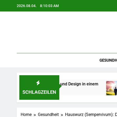
Skip
2026.08.04.
8:10:04 AM
to
content
GESUNDH
t, Technologie und Design in einem
Karriere-F
2 Monaten A
SCHLAGZEILEN
Home
Gesundheit
Hauswurz (Sempervivum): Die