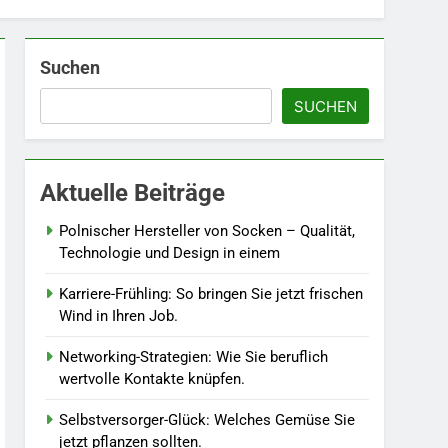
Accessoire-Guide: Mit
diesen Details werten Sie
jedes Frühlingsoutfit auf.
MODE
Suchen
SUCHEN
6
Naturnah gärtnern: So
locken Sie Bienen und
Schmetterlinge in Ihren
LEBENSSTIL
Aktuelle Beiträge
Garten.
7
Polnischer Hersteller von Socken – Qualität,
Berufliche
Technologie und Design in einem
Neuorientierung: Mut zum
Quereinstieg in der neuen
LEBENSSTIL
Karriere-Frühling: So bringen Sie jetzt frischen
Saison.
Wind in Ihren Job.
8
Farbenpracht statt
Networking-Strategien: Wie Sie beruflich
Wintergrau: So
wertvolle Kontakte knüpfen.
kombinieren Sie
MODE
Selbstversorger-Glück: Welches Gemüse Sie
Pastelltöne in diesem
jetzt pflanzen sollten.