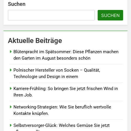
sollten.
LEBENSSTIL
Suchen
SUCHEN
6
Accessoire-Guide: Mit diesen
Details werten Sie jedes
Aktuelle Beiträge
Frühlingsoutfit auf.
MODE
Blütenpracht im Spätsommer: Diese Pflanzen machen
7
den Garten im August besonders schön
Naturnah gärtnern: So locken
Polnischer Hersteller von Socken – Qualität,
Sie Bienen und Schmetterlinge
Technologie und Design in einem
in Ihren Garten.
LEBENSSTIL
Karriere-Frühling: So bringen Sie jetzt frischen Wind in
Ihren Job.
8
Berufliche Neuorientierung: Mut
Networking-Strategien: Wie Sie beruflich wertvolle
zum Quereinstieg in der neuen
Kontakte knüpfen.
Saison.
LEBENSSTIL
Selbstversorger-Glück: Welches Gemüse Sie jetzt