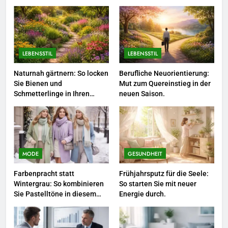
Karriere-Frühling: So bringen Sie
jetzt frischen Wind in Ihren Job.
LEBENSSTIL
LEBENSSTIL
LEBENSSTIL
4
Networking-Strategien: Wie Sie
Naturnah gärtnern: So locken
Berufliche Neuorientierung:
Sie Bienen und
Mut zum Quereinstieg in der
beruflich wertvolle Kontakte
Schmetterlinge in Ihren
neuen Saison.
knüpfen.
LEBENSSTIL
Garten.
5
Selbstversorger-Glück: Welches
Gemüse Sie jetzt pflanzen
MODE
GESUNDHEIT
sollten.
LEBENSSTIL
Farbenpracht statt
Frühjahrsputz für die Seele:
Wintergrau: So kombinieren
So starten Sie mit neuer
Sie Pastelltöne in diesem
Energie durch.
6
Jahr.
Accessoire-Guide: Mit diesen
Details werten Sie jedes