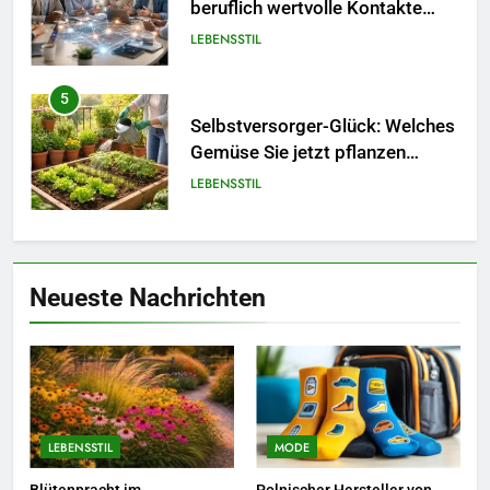
beruflich wertvolle Kontakte
knüpfen.
LEBENSSTIL
5
Selbstversorger-Glück: Welches
Gemüse Sie jetzt pflanzen
sollten.
LEBENSSTIL
6
Accessoire-Guide: Mit diesen
Neueste Nachrichten
Details werten Sie jedes
Frühlingsoutfit auf.
MODE
7
Naturnah gärtnern: So locken
Sie Bienen und Schmetterlinge
LEBENSSTIL
MODE
in Ihren Garten.
LEBENSSTIL