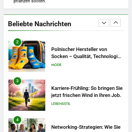
pflanzen sollten.
1
Blütenpracht im Spätsommer:
Diese Pflanzen machen den
Beliebte Nachrichten
Garten im August besonders
LEBENSSTIL
schön
2
Polnischer Hersteller von
Socken – Qualität, Technologie
und Design in einem
MODE
3
Karriere-Frühling: So bringen Sie
jetzt frischen Wind in Ihren Job.
LEBENSSTIL
4
Networking-Strategien: Wie Sie