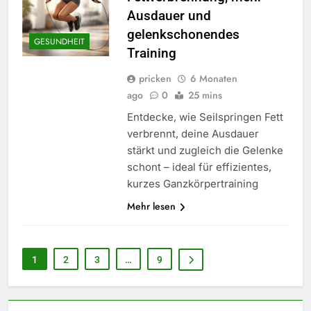
Ausdauer und
gelenkschonendes
GESUNDHEIT
Training
pricken
6 Monaten
ago
0
25 mins
Entdecke, wie Seilspringen Fett
verbrennt, deine Ausdauer
stärkt und zugleich die Gelenke
schont – ideal für effizientes,
kurzes Ganzkörpertraining
Mehr lesen
1
2
3
…
9
5
Selbstversorger-Glück: Welches
Gemüse Sie jetzt pflanzen