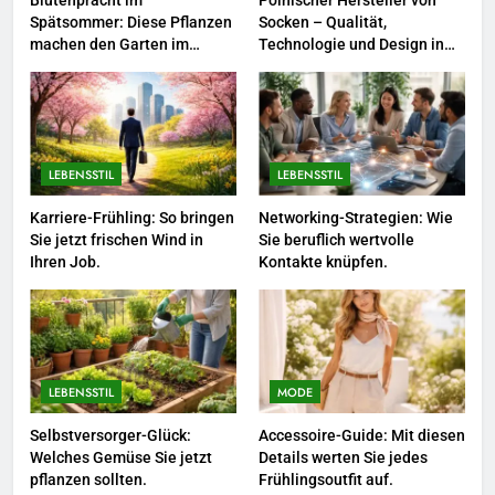
Blütenpracht im
Polnischer Hersteller von
Spätsommer: Diese Pflanzen
Socken – Qualität,
8
machen den Garten im
Technologie und Design in
August besonders schön
einem
Berufliche Neuorientierung: Mut
zum Quereinstieg in der neuen
Saison.
LEBENSSTIL
LEBENSSTIL
LEBENSSTIL
1
Blütenpracht im Spätsommer:
Karriere-Frühling: So bringen
Networking-Strategien: Wie
Sie jetzt frischen Wind in
Sie beruflich wertvolle
Diese Pflanzen machen den
Ihren Job.
Kontakte knüpfen.
Garten im August besonders
LEBENSSTIL
schön
2
Polnischer Hersteller von
Socken – Qualität, Technologie
LEBENSSTIL
MODE
und Design in einem
MODE
Selbstversorger-Glück:
Accessoire-Guide: Mit diesen
Welches Gemüse Sie jetzt
Details werten Sie jedes
3
pflanzen sollten.
Frühlingsoutfit auf.