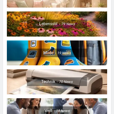
Lebensstil
79
News
Mode
19
News
Technik
70
News
Welt
18
News