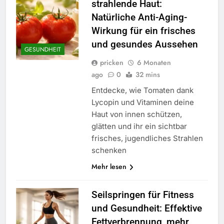
strahlende Haut:
Natürliche Anti-Aging-
Wirkung für ein frisches
und gesundes Aussehen
GESUNDHEIT
pricken
6 Monaten
ago
0
32 mins
Entdecke, wie Tomaten dank
Lycopin und Vitaminen deine
Haut von innen schützen,
glätten und ihr ein sichtbar
frisches, jugendliches Strahlen
schenken
Mehr lesen
Seilspringen für Fitness
und Gesundheit: Effektive
Fettverbrennung, mehr