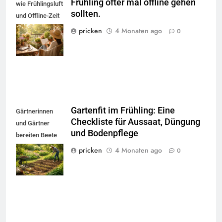
Frühling öfter mal offline gehen
wie Frühlingsluft
sollten.
und Offline-Zeit
zu mehr
pricken
4 Monaten ago
0
Gelassenheit
führen.
Gartenfit im Frühling: Eine
Gärtnerinnen
Checkliste für Aussaat, Düngung
und Gärtner
und Bodenpflege
bereiten Beete
vor, prüfen
pricken
4 Monaten ago
0
Bodenqualität
und Werkzeuge.