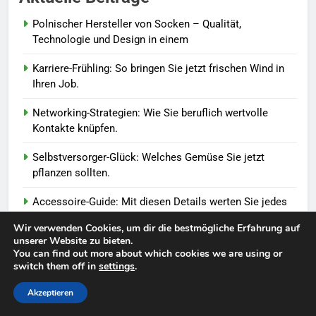
Polnischer Hersteller von Socken – Qualität,
8
Technologie und Design in einem
Farbenpracht statt Wintergrau:
Karriere-Frühling: So bringen Sie jetzt frischen Wind in
So kombinieren Sie Pastelltöne
Ihren Job.
in diesem Jahr.
MODE
Networking-Strategien: Wie Sie beruflich wertvolle
Kontakte knüpfen.
1
Polnischer Hersteller von
Selbstversorger-Glück: Welches Gemüse Sie jetzt
Socken – Qualität, Technologie
pflanzen sollten.
und Design in einem
MODE
Accessoire-Guide: Mit diesen Details werten Sie jedes
Frühlingsoutfit auf.
2
Wir verwenden Cookies, um dir die bestmögliche Erfahrung auf
Karriere-Frühling: So bringen Sie
unserer Website zu bieten.
You can find out more about which cookies we are using or
jetzt frischen Wind in Ihren Job.
switch them off in
settings
.
Beliebte Nachrichten
LEBENSSTIL
Akzeptieren
3