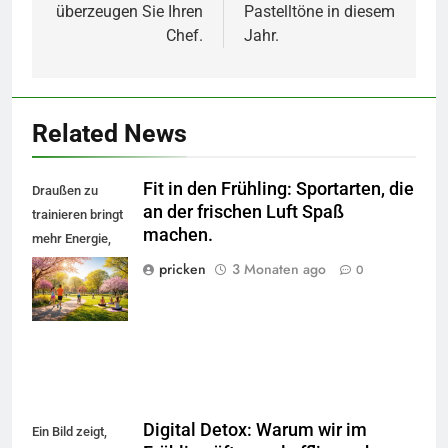
überzeugen Sie Ihren
Pastelltöne in diesem
Chef.
Jahr.
Related News
Fit in den Frühling: Sportarten, die
Draußen zu
an der frischen Luft Spaß
trainieren bringt
machen.
mehr Energie,
gute Laune und
pricken
3 Monaten ago
0
Frische in Kopf
und Kreislauf.
Digital Detox: Warum wir im
Ein Bild zeigt,