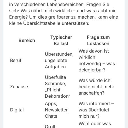
in verschiedenen Lebensbereichen. Fragen Sie
sich: Was nährt mich wirklich – und was raubt mir
Energie? Um dies greifbarer zu machen, kann eine
kleine Übersichtstabelle unterstützen:
Typischer
Frage zum
Bereich
Ballast
Loslassen
Was davon ist
Überstunden,
wirklich
Beruf
ungeliebte
notwendig – was
Aufgaben
delegierbar?
Überfüllte
Was würde ich
Schränke,
Zuhause
heute nicht mehr
„Pflicht-
anschaffen?
Dekoration“
Apps,
Was informiert –
Digital
Newsletter,
was überflutet
Chats
mich nur?
Wem oder was
Groll,