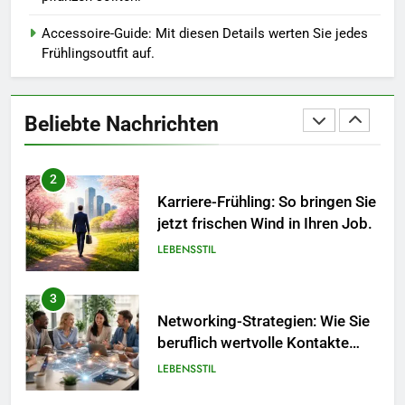
in diesem Jahr.
MODE
Accessoire-Guide: Mit diesen Details werten Sie jedes
Frühlingsoutfit auf.
1
Polnischer Hersteller von
Socken – Qualität, Technologie
Beliebte Nachrichten
und Design in einem
MODE
2
Karriere-Frühling: So bringen Sie
jetzt frischen Wind in Ihren Job.
LEBENSSTIL
3
Networking-Strategien: Wie Sie
beruflich wertvolle Kontakte
knüpfen.
LEBENSSTIL