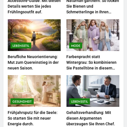
Accessoire-Guide: Mit diesen
Naturnah gärtnern: So locken
Details werten Sie jedes
Sie Bienen und
3
Frühlingsoutfit auf.
Schmetterlinge in Ihren
Garten.
Networking-Strategien: Wie Sie
beruflich wertvolle Kontakte
knüpfen.
LEBENSSTIL
LEBENSSTIL
MODE
4
Selbstversorger-Glück: Welches
Berufliche Neuorientierung:
Farbenpracht statt
Mut zum Quereinstieg in der
Wintergrau: So kombinieren
Gemüse Sie jetzt pflanzen
neuen Saison.
Sie Pastelltöne in diesem
sollten.
LEBENSSTIL
Jahr.
5
Accessoire-Guide: Mit diesen
Details werten Sie jedes
GESUNDHEIT
LEBENSSTIL
Frühlingsoutfit auf.
MODE
Frühjahrsputz für die Seele:
Gehaltsverhandlung: Mit
So starten Sie mit neuer
diesen Argumenten
Energie durch.
überzeugen Sie Ihren Chef.
6