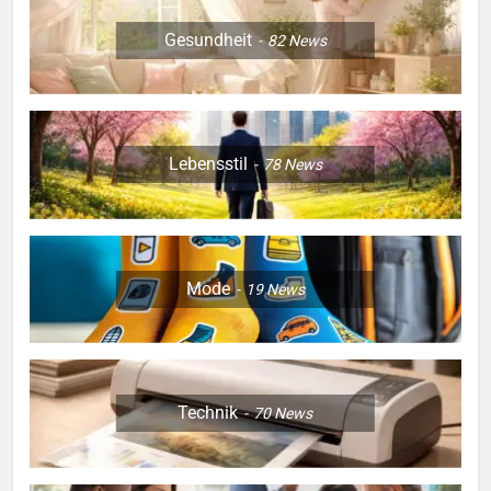
Gesundheit
82
News
Lebensstil
78
News
Mode
19
News
Technik
70
News