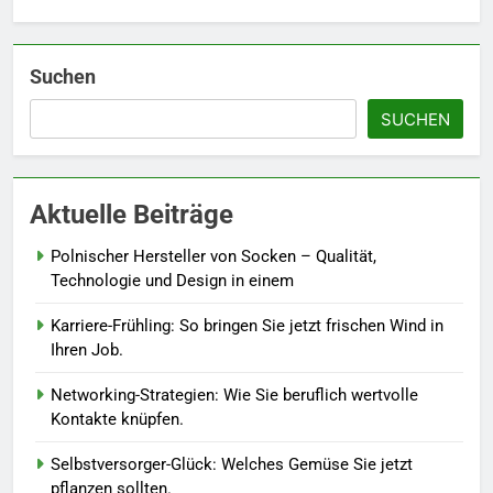
Accessoire-Guide: Mit diesen
Details werten Sie jedes
Frühlingsoutfit auf.
MODE
Suchen
SUCHEN
6
Naturnah gärtnern: So locken
Sie Bienen und Schmetterlinge
Aktuelle Beiträge
in Ihren Garten.
LEBENSSTIL
Polnischer Hersteller von Socken – Qualität,
7
Technologie und Design in einem
Berufliche Neuorientierung: Mut
Karriere-Frühling: So bringen Sie jetzt frischen Wind in
zum Quereinstieg in der neuen
Ihren Job.
Saison.
LEBENSSTIL
Networking-Strategien: Wie Sie beruflich wertvolle
Kontakte knüpfen.
8
Farbenpracht statt Wintergrau:
Selbstversorger-Glück: Welches Gemüse Sie jetzt
So kombinieren Sie Pastelltöne
pflanzen sollten.