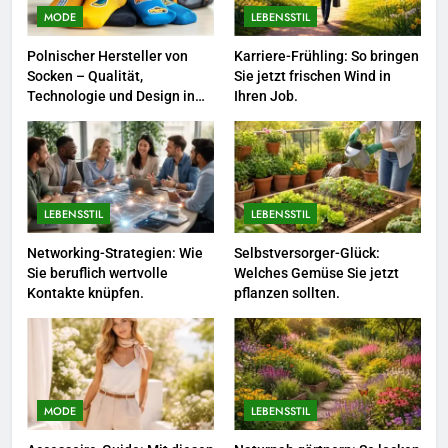
zum Quereinstieg in der neuen
MODE
LEBENSSTIL
Saison.
LEBENSSTIL
Polnischer Hersteller von
Karriere-Frühling: So bringen
Socken – Qualität,
Sie jetzt frischen Wind in
8
Technologie und Design in
Ihren Job.
einem
Farbenpracht statt Wintergrau:
So kombinieren Sie Pastelltöne
in diesem Jahr.
MODE
LEBENSSTIL
LEBENSSTIL
1
Polnischer Hersteller von
Networking-Strategien: Wie
Selbstversorger-Glück:
Sie beruflich wertvolle
Welches Gemüse Sie jetzt
Socken – Qualität, Technologie
Kontakte knüpfen.
pflanzen sollten.
und Design in einem
MODE
2
Karriere-Frühling: So bringen Sie
jetzt frischen Wind in Ihren Job.
MODE
LEBENSSTIL
LEBENSSTIL