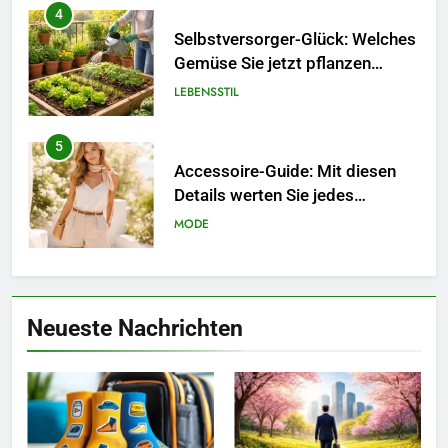
4
Selbstversorger-Glück: Welches
Gemüse Sie jetzt pflanzen
sollten.
LEBENSSTIL
5
Accessoire-Guide: Mit diesen
Details werten Sie jedes
Frühlingsoutfit auf.
MODE
6
Naturnah gärtnern: So locken
Neueste Nachrichten
Sie Bienen und Schmetterlinge
in Ihren Garten.
LEBENSSTIL
7
Berufliche Neuorientierung: Mut