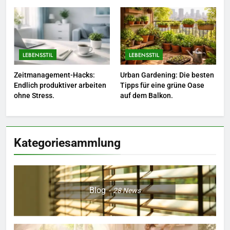
Naturnah gärtnern: So locken
Sie Bienen und Schmetterlinge
in Ihren Garten.
LEBENSSTIL
LEBENSSTIL
LEBENSSTIL
7
Zeitmanagement-Hacks:
Urban Gardening: Die besten
Berufliche Neuorientierung: Mut
Endlich produktiver arbeiten
Tipps für eine grüne Oase
zum Quereinstieg in der neuen
ohne Stress.
auf dem Balkon.
Saison.
LEBENSSTIL
8
Kategoriesammlung
Farbenpracht statt Wintergrau:
So kombinieren Sie Pastelltöne
in diesem Jahr.
MODE
Blog
28
News