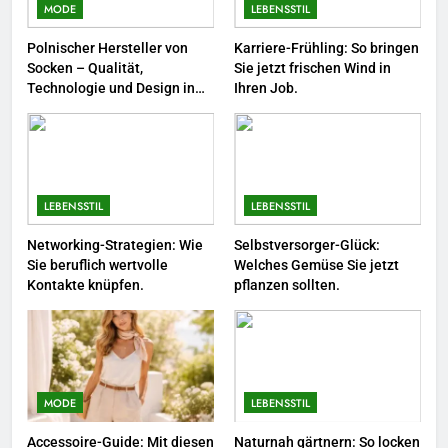
Farbenpracht statt Wintergrau:
MODE
LEBENSSTIL
So kombinieren Sie Pastelltöne
Polnischer Hersteller von
Karriere-Frühling: So bringen
in diesem Jahr.
MODE
Socken – Qualität,
Sie jetzt frischen Wind in
Technologie und Design in
Ihren Job.
1
einem
Polnischer Hersteller von
Socken – Qualität, Technologie
und Design in einem
MODE
LEBENSSTIL
LEBENSSTIL
2
Networking-Strategien: Wie
Selbstversorger-Glück:
Karriere-Frühling: So bringen Sie
Sie beruflich wertvolle
Welches Gemüse Sie jetzt
Kontakte knüpfen.
pflanzen sollten.
jetzt frischen Wind in Ihren Job.
LEBENSSTIL
3
Networking-Strategien: Wie Sie
MODE
LEBENSSTIL
beruflich wertvolle Kontakte
Accessoire-Guide: Mit diesen
Naturnah gärtnern: So locken
knüpfen.