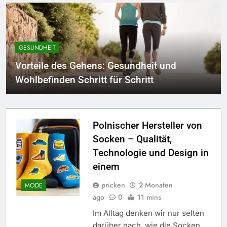
GESUNDHEIT
Vorteile des Gehens: Gesundheit und
Wohlbefinden Schritt für Schritt
Polnischer Hersteller von
Socken – Qualität,
Technologie und Design in
einem
pricken
2 Monaten
MODE
ago
0
11 mins
Im Alltag denken wir nur selten
darüber nach, wie die Socken