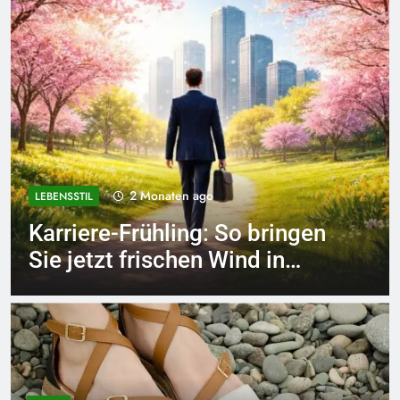
2 Monaten ago
LEBENSSTIL
Networking-Strategien: Wie
Sie beruflich wertvolle
Kontakte knüpfen.