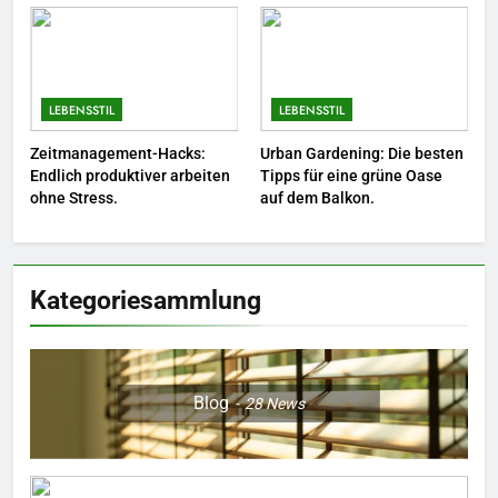
7
Berufliche Neuorientierung: Mut
zum Quereinstieg in der neuen
Saison.
LEBENSSTIL
LEBENSSTIL
LEBENSSTIL
8
Zeitmanagement-Hacks:
Urban Gardening: Die besten
Endlich produktiver arbeiten
Tipps für eine grüne Oase
Farbenpracht statt Wintergrau:
ohne Stress.
auf dem Balkon.
So kombinieren Sie Pastelltöne
in diesem Jahr.
MODE
Kategoriesammlung
Blog
28
News