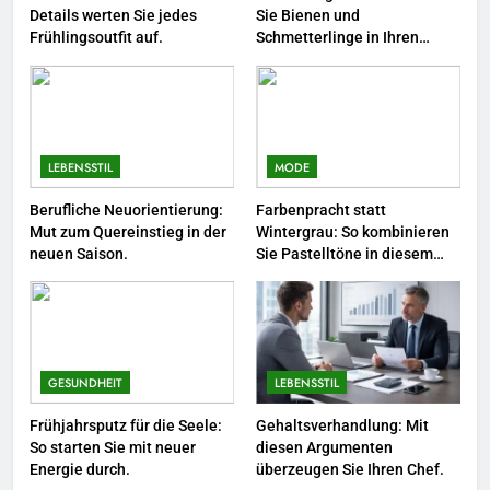
LEBENSSTIL
Details werten Sie jedes
Sie Bienen und
Frühlingsoutfit auf.
Schmetterlinge in Ihren
Garten.
4
Selbstversorger-Glück: Welches
Gemüse Sie jetzt pflanzen
sollten.
LEBENSSTIL
LEBENSSTIL
MODE
5
Berufliche Neuorientierung:
Farbenpracht statt
Mut zum Quereinstieg in der
Wintergrau: So kombinieren
Accessoire-Guide: Mit diesen
neuen Saison.
Sie Pastelltöne in diesem
Details werten Sie jedes
Jahr.
Frühlingsoutfit auf.
MODE
6
Naturnah gärtnern: So locken
GESUNDHEIT
LEBENSSTIL
Sie Bienen und Schmetterlinge
Frühjahrsputz für die Seele:
Gehaltsverhandlung: Mit
in Ihren Garten.
LEBENSSTIL
So starten Sie mit neuer
diesen Argumenten
Energie durch.
überzeugen Sie Ihren Chef.