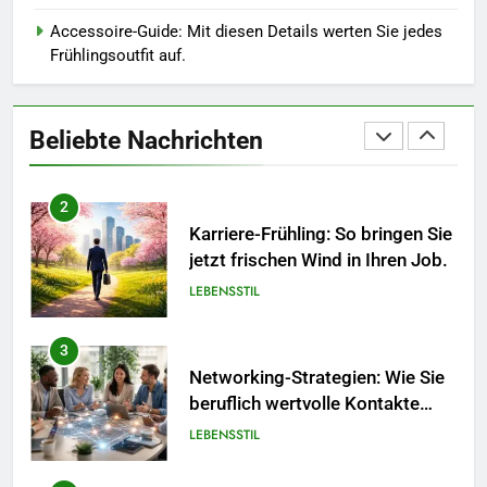
und Design in einem
MODE
Accessoire-Guide: Mit diesen Details werten Sie jedes
Frühlingsoutfit auf.
2
Karriere-Frühling: So bringen Sie
Beliebte Nachrichten
jetzt frischen Wind in Ihren Job.
LEBENSSTIL
3
Networking-Strategien: Wie Sie
beruflich wertvolle Kontakte
knüpfen.
LEBENSSTIL
4
Selbstversorger-Glück: Welches
Gemüse Sie jetzt pflanzen
sollten.
LEBENSSTIL