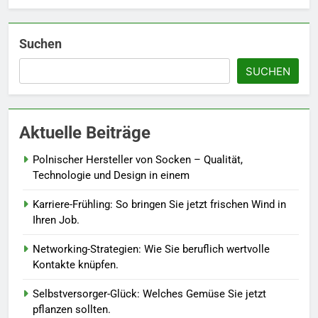
6
Naturnah gärtnern: So locken
Sie Bienen und Schmetterlinge
Suchen
in Ihren Garten.
LEBENSSTIL
SUCHEN
7
Berufliche Neuorientierung: Mut
zum Quereinstieg in der neuen
Aktuelle Beiträge
Saison.
LEBENSSTIL
Polnischer Hersteller von Socken – Qualität,
Technologie und Design in einem
8
Karriere-Frühling: So bringen Sie jetzt frischen Wind in
Farbenpracht statt Wintergrau:
Ihren Job.
So kombinieren Sie Pastelltöne
in diesem Jahr.
MODE
Networking-Strategien: Wie Sie beruflich wertvolle
Kontakte knüpfen.
1
Selbstversorger-Glück: Welches Gemüse Sie jetzt
Polnischer Hersteller von
pflanzen sollten.
Socken – Qualität, Technologie