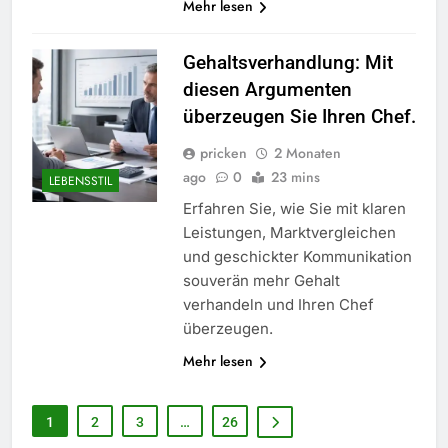
Mehr lesen
Gehaltsverhandlung: Mit
diesen Argumenten
überzeugen Sie Ihren Chef.
pricken
2 Monaten
ago
0
23 mins
LEBENSSTIL
Erfahren Sie, wie Sie mit klaren
Leistungen, Marktvergleichen
und geschickter Kommunikation
souverän mehr Gehalt
verhandeln und Ihren Chef
5
überzeugen.
Accessoire-Guide: Mit diesen
Mehr lesen
Details werten Sie jedes
Frühlingsoutfit auf.
MODE
1
2
3
…
26