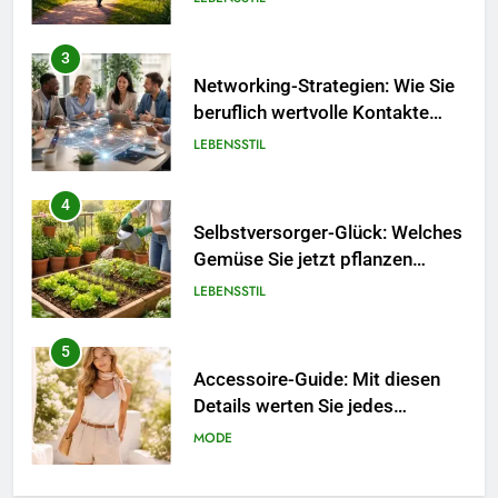
3
Networking-Strategien: Wie Sie
beruflich wertvolle Kontakte
knüpfen.
LEBENSSTIL
4
Selbstversorger-Glück: Welches
Gemüse Sie jetzt pflanzen
sollten.
LEBENSSTIL
5
Accessoire-Guide: Mit diesen
Details werten Sie jedes
Frühlingsoutfit auf.
MODE