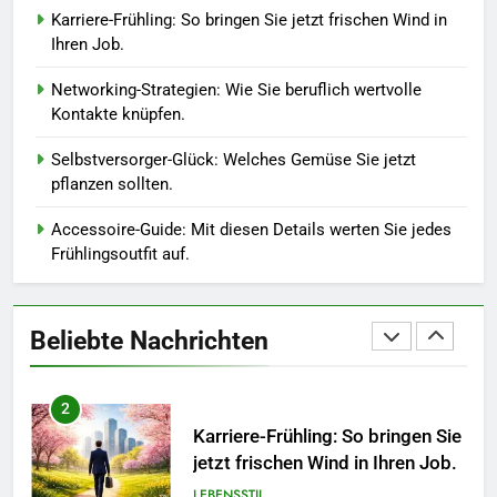
Karriere-Frühling: So bringen Sie jetzt frischen Wind in
zum Quereinstieg in der neuen
Ihren Job.
Saison.
LEBENSSTIL
Networking-Strategien: Wie Sie beruflich wertvolle
Kontakte knüpfen.
8
Farbenpracht statt Wintergrau:
Selbstversorger-Glück: Welches Gemüse Sie jetzt
So kombinieren Sie Pastelltöne
pflanzen sollten.
in diesem Jahr.
MODE
Accessoire-Guide: Mit diesen Details werten Sie jedes
Frühlingsoutfit auf.
1
Polnischer Hersteller von
Socken – Qualität, Technologie
Beliebte Nachrichten
und Design in einem
MODE
2
Karriere-Frühling: So bringen Sie
jetzt frischen Wind in Ihren Job.
LEBENSSTIL