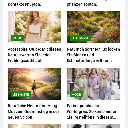
Kontakte knüpfen.
pflanzen sollten.
und Design in einem
MODE
2
Karriere-Frühling: So bringen Sie
jetzt frischen Wind in Ihren Job.
MODE
LEBENSSTIL
LEBENSSTIL
Accessoire-Guide: Mit diesen
Naturnah gärtnern: So locken
Details werten Sie jedes
Sie Bienen und
3
Frühlingsoutfit auf.
Schmetterlinge in Ihren
Garten.
Networking-Strategien: Wie Sie
beruflich wertvolle Kontakte
knüpfen.
LEBENSSTIL
LEBENSSTIL
MODE
4
Selbstversorger-Glück: Welches
Berufliche Neuorientierung:
Farbenpracht statt
Mut zum Quereinstieg in der
Wintergrau: So kombinieren
Gemüse Sie jetzt pflanzen
neuen Saison.
Sie Pastelltöne in diesem
sollten.
LEBENSSTIL
Jahr.