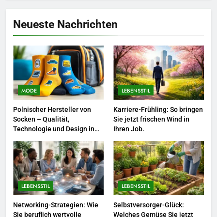
6
Naturnah gärtnern: So locken
Neueste Nachrichten
Sie Bienen und Schmetterlinge
in Ihren Garten.
LEBENSSTIL
7
Berufliche Neuorientierung: Mut
zum Quereinstieg in der neuen
MODE
LEBENSSTIL
Saison.
LEBENSSTIL
Polnischer Hersteller von
Karriere-Frühling: So bringen
Socken – Qualität,
Sie jetzt frischen Wind in
8
Technologie und Design in
Ihren Job.
einem
Farbenpracht statt Wintergrau:
So kombinieren Sie Pastelltöne
in diesem Jahr.
MODE
LEBENSSTIL
LEBENSSTIL
1
Polnischer Hersteller von
Networking-Strategien: Wie
Selbstversorger-Glück:
Sie beruflich wertvolle
Welches Gemüse Sie jetzt
Socken – Qualität, Technologie