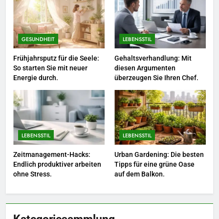
5
Accessoire-Guide: Mit diesen
Details werten Sie jedes
GESUNDHEIT
LEBENSSTIL
Frühlingsoutfit auf.
MODE
Frühjahrsputz für die Seele:
Gehaltsverhandlung: Mit
So starten Sie mit neuer
diesen Argumenten
Energie durch.
überzeugen Sie Ihren Chef.
6
Naturnah gärtnern: So locken
Sie Bienen und Schmetterlinge
in Ihren Garten.
LEBENSSTIL
LEBENSSTIL
LEBENSSTIL
7
Zeitmanagement-Hacks:
Urban Gardening: Die besten
Berufliche Neuorientierung: Mut
Endlich produktiver arbeiten
Tipps für eine grüne Oase
zum Quereinstieg in der neuen
ohne Stress.
auf dem Balkon.
Saison.
LEBENSSTIL
8