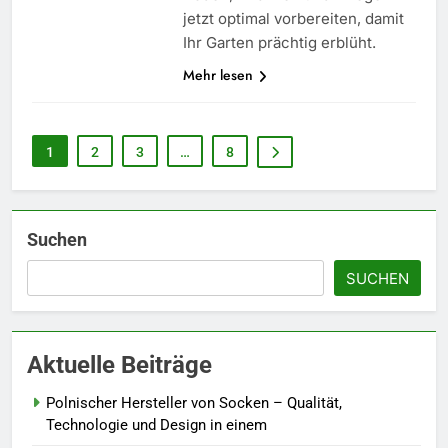
jetzt optimal vorbereiten, damit
Ihr Garten prächtig erblüht.
Mehr lesen
1
2
3
…
8
5
Accessoire-Guide: Mit diesen
Details werten Sie jedes
Frühlingsoutfit auf.
MODE
Suchen
SUCHEN
6
Naturnah gärtnern: So locken
Sie Bienen und Schmetterlinge
Aktuelle Beiträge
in Ihren Garten.
LEBENSSTIL
Polnischer Hersteller von Socken – Qualität,
7
Technologie und Design in einem
Berufliche Neuorientierung: Mut