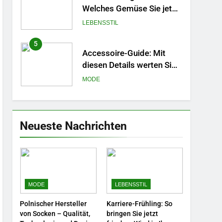
Welches Gemüse Sie jetzt
pflanzen sollten.
LEBENSSTIL
5
Accessoire-Guide: Mit
diesen Details werten Sie
jedes Frühlingsoutfit auf.
MODE
6
Naturnah gärtnern: So
locken Sie Bienen und
Neueste Nachrichten
Schmetterlinge in Ihren
LEBENSSTIL
Garten.
7
Berufliche
Neuorientierung: Mut zum
MODE
LEBENSSTIL
Quereinstieg in der neuen
LEBENSSTIL
Saison.
Polnischer Hersteller
Karriere-Frühling: So
8
von Socken – Qualität,
bringen Sie jetzt