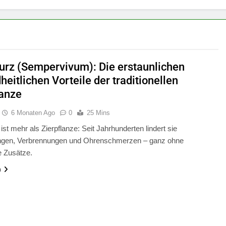
rz (Sempervivum): Die erstaunlichen
eitlichen Vorteile der traditionellen
lanze
6 Monaten Ago
0
25 Mins
st mehr als Zierpflanze: Seit Jahrhunderten lindert sie
ngen, Verbrennungen und Ohrenschmerzen – ganz ohne
 Zusätze.
n