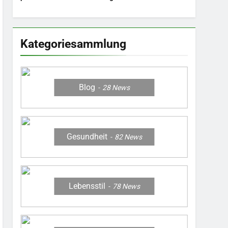
ohne Stress.
Balkon.
Farbenpracht statt
Wintergrau: So
kombinieren Sie
MODE
Kategoriesammlung
Pastelltöne in diesem
Jahr.
Blog
28
News
Gesundheit
82
News
Lebensstil
78
News