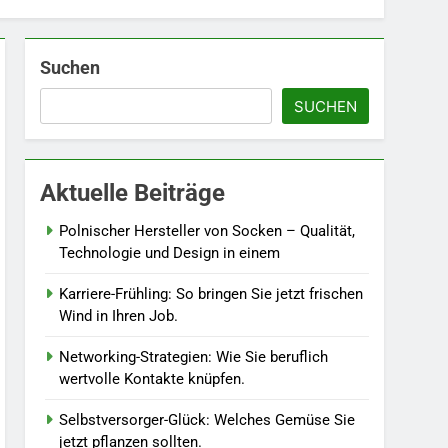
Suchen
5
Accessoire-Guide: Mit
SUCHEN
diesen Details werten Sie
jedes Frühlingsoutfit auf.
MODE
6
Aktuelle Beiträge
Naturnah gärtnern: So
locken Sie Bienen und
Polnischer Hersteller von Socken – Qualität,
Schmetterlinge in Ihren
Technologie und Design in einem
LEBENSSTIL
Garten.
Karriere-Frühling: So bringen Sie jetzt frischen
7
Wind in Ihren Job.
Berufliche
Neuorientierung: Mut zum
Networking-Strategien: Wie Sie beruflich
Quereinstieg in der neuen
LEBENSSTIL
wertvolle Kontakte knüpfen.
Saison.
8
Selbstversorger-Glück: Welches Gemüse Sie
Farbenpracht statt
jetzt pflanzen sollten.