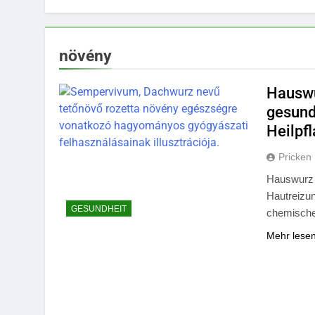
növény
Hauswu
gesundh
Heilpf
Pricken
Hauswurz i
Hautreizu
GESUNDHEIT
chemische
Mehr lese