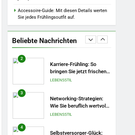
Wintergrau: So
kombinieren Sie
Accessoire-Guide: Mit diesen Details werten
MODE
Pastelltöne in diesem
Sie jedes Frühlingsoutfit auf.
Jahr.
1
Polnischer Hersteller von
Socken – Qualität,
Beliebte Nachrichten
Technologie und Design in
MODE
einem
2
Karriere-Frühling: So
bringen Sie jetzt frischen
Wind in Ihren Job.
LEBENSSTIL
3
Networking-Strategien:
Wie Sie beruflich wertvolle
Kontakte knüpfen.
LEBENSSTIL
4
Selbstversorger-Glück: