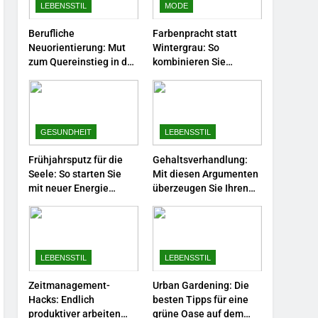
Selbstversorger-Glück:
LEBENSSTIL
MODE
Welches Gemüse Sie jetzt
Berufliche
Farbenpracht statt
pflanzen sollten.
LEBENSSTIL
Neuorientierung: Mut
Wintergrau: So
zum Quereinstieg in der
kombinieren Sie
5
neuen Saison.
Pastelltöne in diesem
Accessoire-Guide: Mit
Jahr.
diesen Details werten Sie
jedes Frühlingsoutfit auf.
MODE
GESUNDHEIT
LEBENSSTIL
6
Frühjahrsputz für die
Gehaltsverhandlung:
Naturnah gärtnern: So
Seele: So starten Sie
Mit diesen Argumenten
locken Sie Bienen und
mit neuer Energie
überzeugen Sie Ihren
Schmetterlinge in Ihren
durch.
Chef.
LEBENSSTIL
Garten.
7
Berufliche
LEBENSSTIL
LEBENSSTIL
Neuorientierung: Mut zum
Quereinstieg in der neuen
Zeitmanagement-
Urban Gardening: Die
LEBENSSTIL
Saison.
Hacks: Endlich
besten Tipps für eine
produktiver arbeiten
grüne Oase auf dem
8