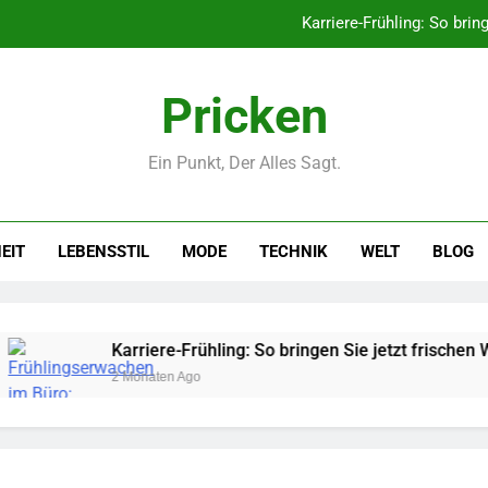
Karriere-Frühling: So brin
Networking-Strategien: Wie Sie
Pricken
Selbstversorger-Glück: Welc
Ein Punkt, Der Alles Sagt.
Polnischer Hersteller von Socken – Qua
Karriere-Frühling: So brin
EIT
LEBENSSTIL
MODE
TECHNIK
WELT
BLOG
Networking-Strategien: Wie Sie
Selbstversorger-Glück: Welc
Karriere-Frühling: So bringen Sie jetzt frischen Wind in Ih
2 Monaten Ago