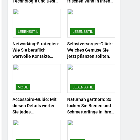
Farbenpracht statt
Technologie und Design
frischen Wind in Ihren
in einem
Job.
Wintergrau: So
kombinieren Sie
MODE
Pastelltöne in diesem
Jahr.
1
LEBENSSTIL
LEBENSSTIL
Polnischer Hersteller von
Socken – Qualität,
Networking-Strategien:
Selbstversorger-Glück:
Wie Sie beruflich
Welches Gemüse Sie
Technologie und Design in
MODE
wertvolle Kontakte
jetzt pflanzen sollten.
einem
knüpfen.
2
Karriere-Frühling: So
bringen Sie jetzt frischen
Wind in Ihren Job.
MODE
LEBENSSTIL
LEBENSSTIL
Accessoire-Guide: Mit
Naturnah gärtnern: So
3
diesen Details werten
locken Sie Bienen und
Networking-Strategien:
Sie jedes
Schmetterlinge in Ihren
Wie Sie beruflich wertvolle
Frühlingsoutfit auf.
Garten.
Kontakte knüpfen.
LEBENSSTIL
4