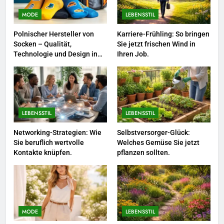
So kombinieren Sie Pastelltöne
MODE
LEBENSSTIL
in diesem Jahr.
MODE
Polnischer Hersteller von
Karriere-Frühling: So bringen
Socken – Qualität,
Sie jetzt frischen Wind in
1
Technologie und Design in
Ihren Job.
einem
Polnischer Hersteller von
Socken – Qualität, Technologie
und Design in einem
MODE
LEBENSSTIL
LEBENSSTIL
2
Karriere-Frühling: So bringen Sie
Networking-Strategien: Wie
Selbstversorger-Glück:
Sie beruflich wertvolle
Welches Gemüse Sie jetzt
jetzt frischen Wind in Ihren Job.
Kontakte knüpfen.
pflanzen sollten.
LEBENSSTIL
3
Networking-Strategien: Wie Sie
beruflich wertvolle Kontakte
MODE
LEBENSSTIL
knüpfen.
LEBENSSTIL