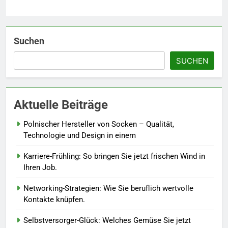
Naturnah gärtnern: So locken
Sie Bienen und Schmetterlinge
in Ihren Garten.
LEBENSSTIL
Suchen
SUCHEN
7
Berufliche Neuorientierung: Mut
zum Quereinstieg in der neuen
Aktuelle Beiträge
Saison.
LEBENSSTIL
Polnischer Hersteller von Socken – Qualität,
8
Technologie und Design in einem
Farbenpracht statt Wintergrau:
Karriere-Frühling: So bringen Sie jetzt frischen Wind in
So kombinieren Sie Pastelltöne
Ihren Job.
in diesem Jahr.
MODE
Networking-Strategien: Wie Sie beruflich wertvolle
Kontakte knüpfen.
1
Polnischer Hersteller von
Selbstversorger-Glück: Welches Gemüse Sie jetzt
Socken – Qualität, Technologie