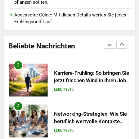
pflanzen sollten.
und Design in einem
MODE
Accessoire-Guide: Mit diesen Details werten Sie jedes
Frühlingsoutfit auf.
2
Karriere-Frühling: So bringen Sie
jetzt frischen Wind in Ihren Job.
Beliebte Nachrichten
LEBENSSTIL
3
Networking-Strategien: Wie Sie
beruflich wertvolle Kontakte
knüpfen.
LEBENSSTIL
4
Selbstversorger-Glück: Welches
Gemüse Sie jetzt pflanzen
sollten.
LEBENSSTIL