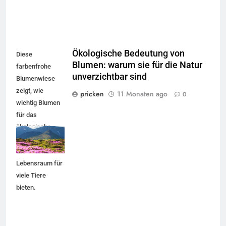
Ökologische Bedeutung von
Diese
Blumen: warum sie für die Natur
farbenfrohe
unverzichtbar sind
Blumenwiese
zeigt, wie
pricken
11 Monaten ago
0
wichtig Blumen
für das
ökologische
Gleichgewicht
sind und
5
Lebensraum für
Accessoire-Guide: Mit diesen
viele Tiere
Details werten Sie jedes
bieten.
Frühlingsoutfit auf.
MODE
6