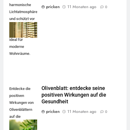
harmonische
pricken
11 Monaten ago
0
Lichtatmosphäre
und schützt vor
direkter
Sonneneinstrahlung,
ideal für
moderne
Wohnräume.
Olivenblatt: entdecke seine
Entdecke die
positiven Wirkungen auf die
positiven
Gesundheit
Wirkungen von
Olivenblättern
pricken
11 Monaten ago
0
auf die
Gesundheit und