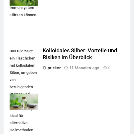
wie sie dein
Immunsystem
stärken können.
Kolloidales Silber: Vorteile und
Das Bild zeigt
Risiken im Überblick
ein Fläschchen
mit kolloidalem
pricken
11 Monaten ago
0
Silber, umgeben
von
beruhigenden
Steinen und
frischen
Minzblättern,
ideal für
alternative
Heilmethoden.