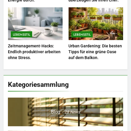
Energie durch.
überzeugen Sie Ihren Chef.
7
Berufliche Neuorientierung: Mut
zum Quereinstieg in der neuen
Saison.
LEBENSSTIL
LEBENSSTIL
LEBENSSTIL
8
Zeitmanagement-Hacks:
Urban Gardening: Die besten
Farbenpracht statt Wintergrau:
Endlich produktiver arbeiten
Tipps für eine grüne Oase
So kombinieren Sie Pastelltöne
ohne Stress.
auf dem Balkon.
in diesem Jahr.
MODE
Kategoriesammlung
Blog
28
News