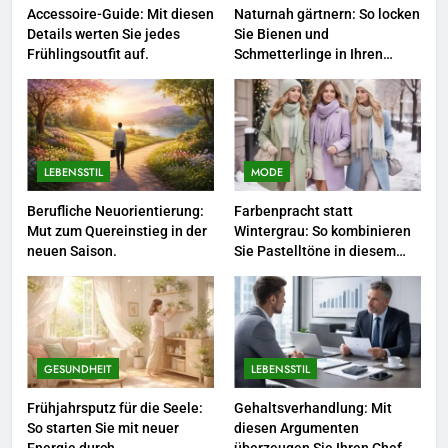
Accessoire-Guide: Mit diesen
Naturnah gärtnern: So locken
Details werten Sie jedes
Sie Bienen und
4
Frühlingsoutfit auf.
Schmetterlinge in Ihren
Garten.
Selbstversorger-Glück: Welches
Gemüse Sie jetzt pflanzen
sollten.
LEBENSSTIL
LEBENSSTIL
MODE
5
Accessoire-Guide: Mit diesen
Berufliche Neuorientierung:
Farbenpracht statt
Mut zum Quereinstieg in der
Wintergrau: So kombinieren
Details werten Sie jedes
neuen Saison.
Sie Pastelltöne in diesem
Frühlingsoutfit auf.
MODE
Jahr.
6
Naturnah gärtnern: So locken
Sie Bienen und Schmetterlinge
GESUNDHEIT
LEBENSSTIL
in Ihren Garten.
LEBENSSTIL
Frühjahrsputz für die Seele:
Gehaltsverhandlung: Mit
So starten Sie mit neuer
diesen Argumenten