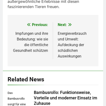
außergewöhnliche Erlebnisse mit diesen
faszinierenden Tieren freuen.
Previous:
Next:
Beitragsnavigation
Impfungen und ihre
Energieverbrauch
Bedeutung: wie sie
und Umwelt:
die öffentliche
Aufdeckung der
Gesundheit schützen
schädlichen
Auswirkungen
Related News
Bambusrollo: Funktionsweise,
Das
Vorteile und moderner Einsatz im
Bambusrollo
Zuhause
sorgt für eine