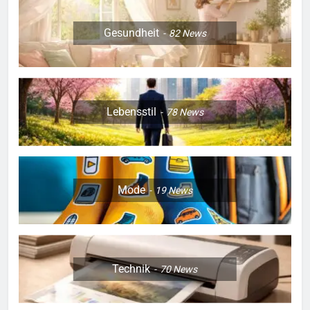
Gesundheit
82
News
Lebensstil
78
News
Mode
19
News
Technik
70
News