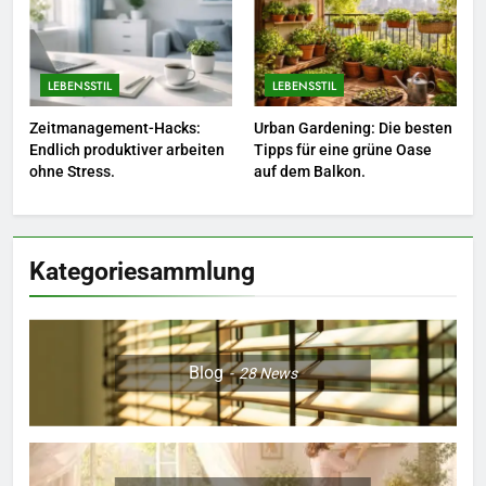
zum Quereinstieg in der neuen
Saison.
LEBENSSTIL
LEBENSSTIL
LEBENSSTIL
8
Zeitmanagement-Hacks:
Urban Gardening: Die besten
Farbenpracht statt Wintergrau:
Endlich produktiver arbeiten
Tipps für eine grüne Oase
So kombinieren Sie Pastelltöne
ohne Stress.
auf dem Balkon.
in diesem Jahr.
MODE
Kategoriesammlung
Blog
28
News