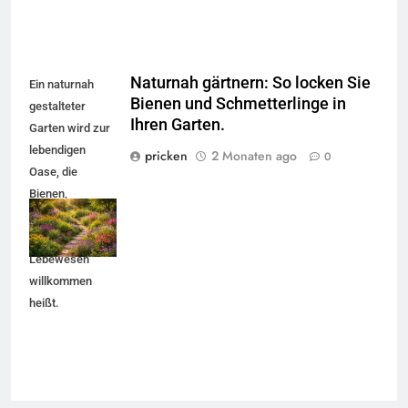
Naturnah gärtnern: So locken Sie
Ein naturnah
Bienen und Schmetterlinge in
gestalteter
Ihren Garten.
Garten wird zur
lebendigen
pricken
2 Monaten ago
0
Oase, die
Bienen,
Schmetterlinge
und viele andere
5
Lebewesen
Accessoire-Guide: Mit diesen
willkommen
Details werten Sie jedes
heißt.
Frühlingsoutfit auf.
MODE
6
Naturnah gärtnern: So locken