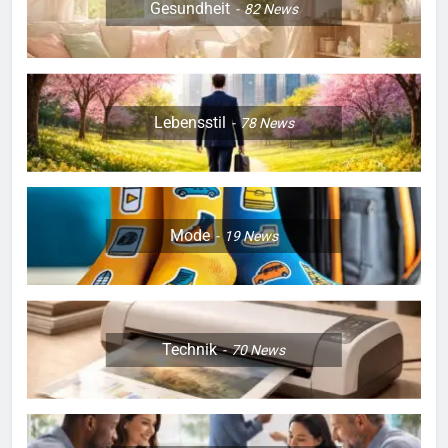
Gesundheit
82
News
Lebensstil
78
News
Mode
19
News
Technik
70
News