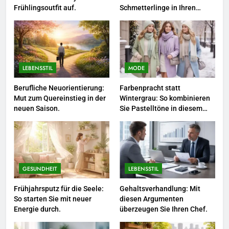
4
Frühlingsoutfit auf.
Schmetterlinge in Ihren
Garten.
Selbstversorger-Glück: Welches
Gemüse Sie jetzt pflanzen
sollten.
LEBENSSTIL
LEBENSSTIL
MODE
5
Accessoire-Guide: Mit diesen
Berufliche Neuorientierung:
Farbenpracht statt
Mut zum Quereinstieg in der
Wintergrau: So kombinieren
Details werten Sie jedes
neuen Saison.
Sie Pastelltöne in diesem
Frühlingsoutfit auf.
MODE
Jahr.
6
Naturnah gärtnern: So locken
Sie Bienen und Schmetterlinge
GESUNDHEIT
LEBENSSTIL
in Ihren Garten.
LEBENSSTIL
Frühjahrsputz für die Seele:
Gehaltsverhandlung: Mit
So starten Sie mit neuer
diesen Argumenten
Energie durch.
überzeugen Sie Ihren Chef.
7
Berufliche Neuorientierung: Mut