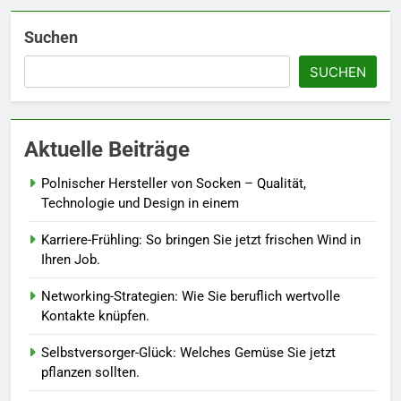
Sie Bienen und Schmetterlinge
in Ihren Garten.
LEBENSSTIL
Suchen
SUCHEN
7
Berufliche Neuorientierung: Mut
zum Quereinstieg in der neuen
Aktuelle Beiträge
Saison.
LEBENSSTIL
Polnischer Hersteller von Socken – Qualität,
8
Technologie und Design in einem
Farbenpracht statt Wintergrau:
Karriere-Frühling: So bringen Sie jetzt frischen Wind in
So kombinieren Sie Pastelltöne
Ihren Job.
in diesem Jahr.
MODE
Networking-Strategien: Wie Sie beruflich wertvolle
Kontakte knüpfen.
1
Polnischer Hersteller von
Selbstversorger-Glück: Welches Gemüse Sie jetzt
Socken – Qualität, Technologie
pflanzen sollten.
und Design in einem
MODE