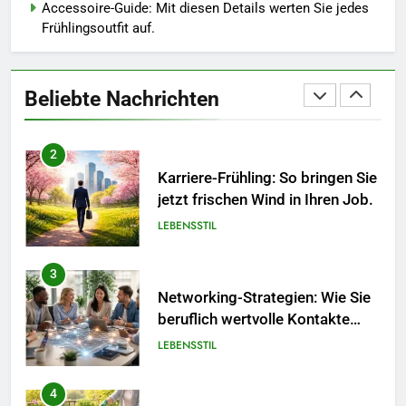
Accessoire-Guide: Mit diesen Details werten Sie jedes
Frühlingsoutfit auf.
2
Karriere-Frühling: So bringen Sie
jetzt frischen Wind in Ihren Job.
Beliebte Nachrichten
LEBENSSTIL
3
Networking-Strategien: Wie Sie
beruflich wertvolle Kontakte
knüpfen.
LEBENSSTIL
4
Selbstversorger-Glück: Welches
Gemüse Sie jetzt pflanzen
sollten.
LEBENSSTIL
5