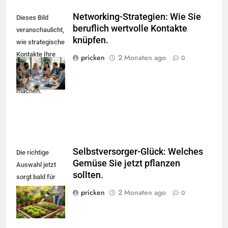
Networking-Strategien: Wie Sie
Dieses Bild
beruflich wertvolle Kontakte
veranschaulicht,
knüpfen.
wie strategische
Kontakte Ihre
pricken
2 Monaten ago
0
Leistung
sichtbar
machen.
Selbstversorger-Glück: Welches
Die richtige
Gemüse Sie jetzt pflanzen
Auswahl jetzt
sollten.
sorgt bald für
eine frische
pricken
2 Monaten ago
0
Ernte aus Balkon
oder Garten.