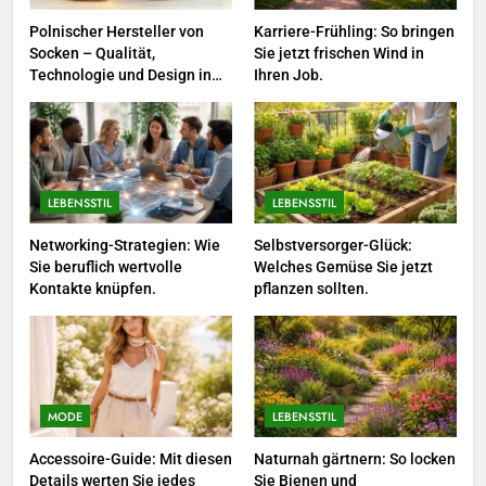
in diesem Jahr.
MODE
Polnischer Hersteller von
Karriere-Frühling: So bringen
Socken – Qualität,
Sie jetzt frischen Wind in
1
Technologie und Design in
Ihren Job.
einem
Polnischer Hersteller von
Socken – Qualität, Technologie
und Design in einem
MODE
LEBENSSTIL
LEBENSSTIL
2
Karriere-Frühling: So bringen Sie
Networking-Strategien: Wie
Selbstversorger-Glück:
Sie beruflich wertvolle
Welches Gemüse Sie jetzt
jetzt frischen Wind in Ihren Job.
Kontakte knüpfen.
pflanzen sollten.
LEBENSSTIL
3
Networking-Strategien: Wie Sie
beruflich wertvolle Kontakte
MODE
LEBENSSTIL
knüpfen.
LEBENSSTIL
Accessoire-Guide: Mit diesen
Naturnah gärtnern: So locken
Details werten Sie jedes
Sie Bienen und