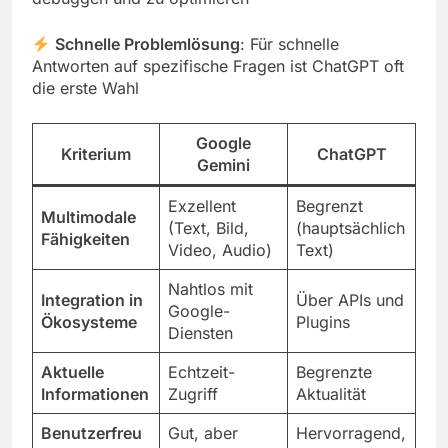
Schnelle Problemlösung
: Für schnelle
Antworten auf spezifische Fragen ist ChatGPT oft
die erste Wahl
Google
Kriterium
ChatGPT
Gemini
Exzellent
Begrenzt
Multimodale
(Text, Bild,
(hauptsächlich
Fähigkeiten
Video, Audio)
Text)
Nahtlos mit
Integration in
Über APIs und
Google-
Ökosysteme
Plugins
Diensten
Aktuelle
Echtzeit-
Begrenzte
Informationen
Zugriff
Aktualität
Benutzerfreu
Gut, aber
Hervorragend,