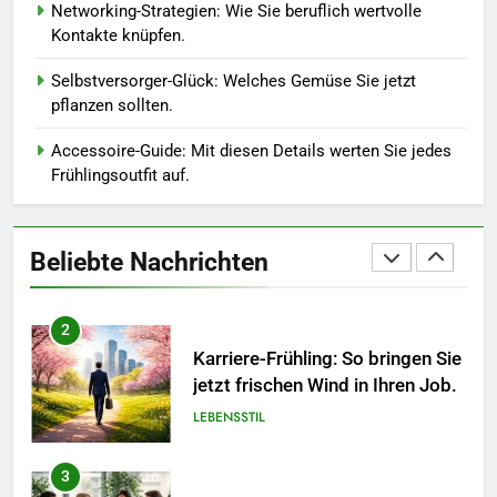
Networking-Strategien: Wie Sie beruflich wertvolle
Kontakte knüpfen.
1
Polnischer Hersteller von
Selbstversorger-Glück: Welches Gemüse Sie jetzt
Socken – Qualität, Technologie
pflanzen sollten.
und Design in einem
MODE
Accessoire-Guide: Mit diesen Details werten Sie jedes
Frühlingsoutfit auf.
2
Karriere-Frühling: So bringen Sie
jetzt frischen Wind in Ihren Job.
Beliebte Nachrichten
LEBENSSTIL
3
Networking-Strategien: Wie Sie
beruflich wertvolle Kontakte
knüpfen.
LEBENSSTIL
4