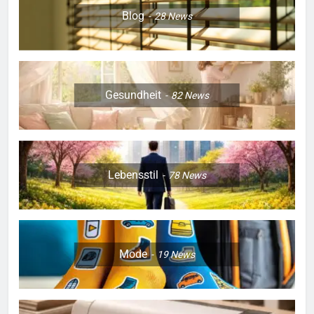
Blog
28
News
Gesundheit
82
News
Lebensstil
78
News
Mode
19
News