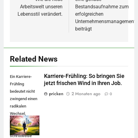
Arbeitswelt unseren
Bestandsaufnahme zum
Lebensstil verändert.
erfolgreichen
Unternehmensmanagement
beiträgt
Related News
Karriere-Frühling: So bringen Sie
Ein Karriere-
jetzt frischen Wind in Ihren Job.
Frühling
bedeutet nicht
pricken
2 Monaten ago
0
zwingend einen
radikalen
Wechsel,
sondern
gezielte,
schrittweise