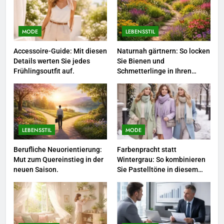
3
Networking-Strategien: Wie Sie
beruflich wertvolle Kontakte
MODE
LEBENSSTIL
knüpfen.
LEBENSSTIL
Accessoire-Guide: Mit diesen
Naturnah gärtnern: So locken
Details werten Sie jedes
Sie Bienen und
4
Frühlingsoutfit auf.
Schmetterlinge in Ihren
Garten.
Selbstversorger-Glück: Welches
Gemüse Sie jetzt pflanzen
sollten.
LEBENSSTIL
LEBENSSTIL
MODE
5
Accessoire-Guide: Mit diesen
Berufliche Neuorientierung:
Farbenpracht statt
Mut zum Quereinstieg in der
Wintergrau: So kombinieren
Details werten Sie jedes
neuen Saison.
Sie Pastelltöne in diesem
Frühlingsoutfit auf.
MODE
Jahr.
6
Naturnah gärtnern: So locken