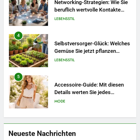
Selbstversorger-Glück: Welches
Gemüse Sie jetzt pflanzen
sollten.
LEBENSSTIL
5
Accessoire-Guide: Mit diesen
Details werten Sie jedes
Frühlingsoutfit auf.
MODE
6
Naturnah gärtnern: So locken
Sie Bienen und Schmetterlinge
in Ihren Garten.
LEBENSSTIL
7
Berufliche Neuorientierung: Mut
Neueste Nachrichten
zum Quereinstieg in der neuen