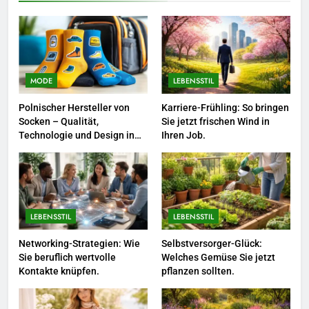
Saison.
LEBENSSTIL
8
Farbenpracht statt Wintergrau:
So kombinieren Sie Pastelltöne
MODE
LEBENSSTIL
in diesem Jahr.
MODE
Polnischer Hersteller von
Karriere-Frühling: So bringen
Socken – Qualität,
Sie jetzt frischen Wind in
1
Technologie und Design in
Ihren Job.
einem
Polnischer Hersteller von
Socken – Qualität, Technologie
und Design in einem
MODE
LEBENSSTIL
LEBENSSTIL
2
Karriere-Frühling: So bringen Sie
Networking-Strategien: Wie
Selbstversorger-Glück:
Sie beruflich wertvolle
Welches Gemüse Sie jetzt
jetzt frischen Wind in Ihren Job.
Kontakte knüpfen.
pflanzen sollten.
LEBENSSTIL