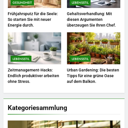
Sie Bienen und Schmetterlinge
GESUNDHEIT
LEBENSSTIL
in Ihren Garten.
LEBENSSTIL
Frühjahrsputz für die Seele:
Gehaltsverhandlung: Mit
So starten Sie mit neuer
diesen Argumenten
Energie durch.
überzeugen Sie Ihren Chef.
7
Berufliche Neuorientierung: Mut
zum Quereinstieg in der neuen
Saison.
LEBENSSTIL
LEBENSSTIL
LEBENSSTIL
8
Zeitmanagement-Hacks:
Urban Gardening: Die besten
Farbenpracht statt Wintergrau:
Endlich produktiver arbeiten
Tipps für eine grüne Oase
So kombinieren Sie Pastelltöne
ohne Stress.
auf dem Balkon.
in diesem Jahr.
MODE
Kategoriesammlung