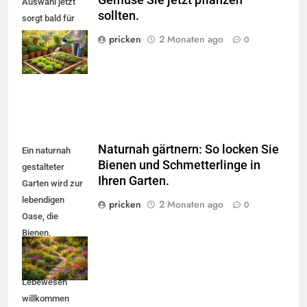
Auswahl jetzt
sollten.
sorgt bald für
eine frische
pricken
2 Monaten ago
0
Ernte aus Balkon
oder Garten.
Naturnah gärtnern: So locken Sie
Ein naturnah
Bienen und Schmetterlinge in
gestalteter
Ihren Garten.
Garten wird zur
lebendigen
pricken
2 Monaten ago
0
Oase, die
Bienen,
Schmetterlinge
und viele andere
5
Lebewesen
Accessoire-Guide: Mit diesen
willkommen