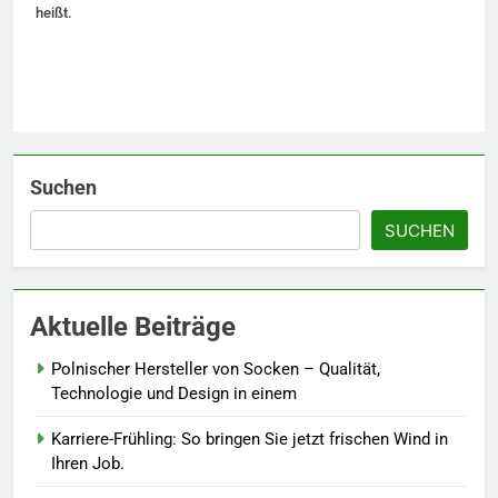
Details werten Sie jedes
heißt.
Frühlingsoutfit auf.
MODE
6
Naturnah gärtnern: So locken
Sie Bienen und Schmetterlinge
in Ihren Garten.
LEBENSSTIL
Suchen
SUCHEN
7
Berufliche Neuorientierung: Mut
zum Quereinstieg in der neuen
Aktuelle Beiträge
Saison.
LEBENSSTIL
Polnischer Hersteller von Socken – Qualität,
8
Technologie und Design in einem
Farbenpracht statt Wintergrau:
Karriere-Frühling: So bringen Sie jetzt frischen Wind in
So kombinieren Sie Pastelltöne
Ihren Job.
in diesem Jahr.
MODE