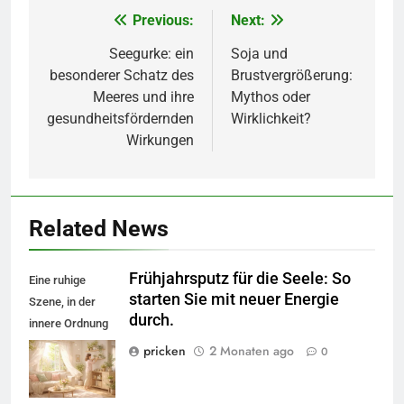
Previous:
Next:
Beitragsnavigation
Seegurke: ein
Soja und
besonderer Schatz des
Brustvergrößerung:
Meeres und ihre
Mythos oder
gesundheitsfördernden
Wirklichkeit?
Wirkungen
Related News
Frühjahrsputz für die Seele: So
Eine ruhige
starten Sie mit neuer Energie
Szene, in der
durch.
innere Ordnung
und Sonnenlicht
pricken
2 Monaten ago
0
neue Energie
freisetzen.