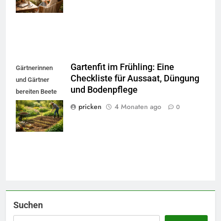
führen.
Gartenfit im Frühling: Eine
Gärtnerinnen
Checkliste für Aussaat, Düngung
und Gärtner
und Bodenpflege
bereiten Beete
5
vor, prüfen
pricken
4 Monaten ago
0
Accessoire-Guide: Mit diesen
Bodenqualität
Details werten Sie jedes
und Werkzeuge.
Frühlingsoutfit auf.
MODE
6
Naturnah gärtnern: So locken
Sie Bienen und Schmetterlinge
in Ihren Garten.
LEBENSSTIL
Suchen