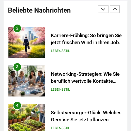
jetzt frischen Wind in Ihren Job.
Beliebte Nachrichten
LEBENSSTIL
3
Networking-Strategien: Wie Sie
beruflich wertvolle Kontakte
knüpfen.
LEBENSSTIL
4
Selbstversorger-Glück: Welches
Gemüse Sie jetzt pflanzen
sollten.
LEBENSSTIL
5
Accessoire-Guide: Mit diesen
Details werten Sie jedes
Frühlingsoutfit auf.
MODE