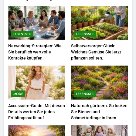
einem
Polnischer Hersteller von
Socken – Qualität, Technologie
und Design in einem
MODE
LEBENSSTIL
LEBENSSTIL
2
Karriere-Frühling: So bringen Sie
Networking-Strategien: Wie
Selbstversorger-Glück:
Sie beruflich wertvolle
Welches Gemüse Sie jetzt
jetzt frischen Wind in Ihren Job.
Kontakte knüpfen.
pflanzen sollten.
LEBENSSTIL
3
Networking-Strategien: Wie Sie
beruflich wertvolle Kontakte
MODE
LEBENSSTIL
knüpfen.
LEBENSSTIL
Accessoire-Guide: Mit diesen
Naturnah gärtnern: So locken
Details werten Sie jedes
Sie Bienen und
4
Frühlingsoutfit auf.
Schmetterlinge in Ihren
Garten.
Selbstversorger-Glück: Welches
Gemüse Sie jetzt pflanzen