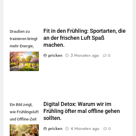
Fit in den Frühling: Sportarten, die
Draußen zu
an der frischen Luft Spaß
trainieren bringt
machen.
mehr Energie,
gute Laune und
pricken
3 Monaten ago
0
Frische in Kopf
und Kreislauf.
Digital Detox: Warum wir im
Ein Bild zeigt,
Frühling öfter mal offline gehen
wie Frühlingsluft
sollten.
und Offline-Zeit
zu mehr
pricken
4 Monaten ago
0
Gelassenheit