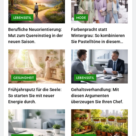
sollten.
LEBENSSTIL
LEBENSSTIL
MODE
5
Accessoire-Guide: Mit diesen
Berufliche Neuorientierung:
Farbenpracht statt
Mut zum Quereinstieg in der
Wintergrau: So kombinieren
Details werten Sie jedes
neuen Saison.
Sie Pastelltöne in diesem
Frühlingsoutfit auf.
MODE
Jahr.
6
Naturnah gärtnern: So locken
Sie Bienen und Schmetterlinge
GESUNDHEIT
LEBENSSTIL
in Ihren Garten.
LEBENSSTIL
Frühjahrsputz für die Seele:
Gehaltsverhandlung: Mit
So starten Sie mit neuer
diesen Argumenten
Energie durch.
überzeugen Sie Ihren Chef.
7
Berufliche Neuorientierung: Mut
zum Quereinstieg in der neuen
Saison.
LEBENSSTIL