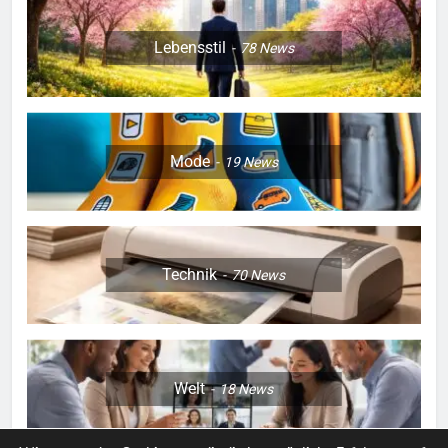
Lebensstil
78
News
Mode
19
News
Technik
70
News
Welt
18
News