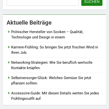
SUCHEN
7
Berufliche Neuorientierung: Mut
zum Quereinstieg in der neuen
Aktuelle Beiträge
Saison.
LEBENSSTIL
Polnischer Hersteller von Socken – Qualität,
8
Technologie und Design in einem
Farbenpracht statt Wintergrau:
Karriere-Frühling: So bringen Sie jetzt frischen Wind in
So kombinieren Sie Pastelltöne
Ihren Job.
in diesem Jahr.
MODE
Networking-Strategien: Wie Sie beruflich wertvolle
Kontakte knüpfen.
1
Polnischer Hersteller von
Selbstversorger-Glück: Welches Gemüse Sie jetzt
Socken – Qualität, Technologie
pflanzen sollten.
und Design in einem
MODE
Accessoire-Guide: Mit diesen Details werten Sie jedes
Frühlingsoutfit auf.
2
Karriere-Frühling: So bringen Sie