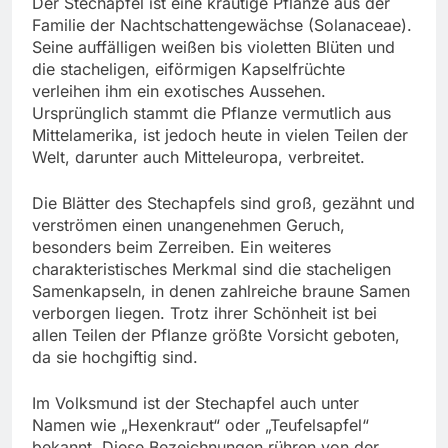
Der Stechapfel ist eine krautige Pflanze aus der
Familie der Nachtschattengewächse (Solanaceae).
Seine auffälligen weißen bis violetten Blüten und
die stacheligen, eiförmigen Kapselfrüchte
verleihen ihm ein exotisches Aussehen.
Ursprünglich stammt die Pflanze vermutlich aus
Mittelamerika, ist jedoch heute in vielen Teilen der
Welt, darunter auch Mitteleuropa, verbreitet.
Die Blätter des Stechapfels sind groß, gezähnt und
verströmen einen unangenehmen Geruch,
besonders beim Zerreiben. Ein weiteres
charakteristisches Merkmal sind die stacheligen
Samenkapseln, in denen zahlreiche braune Samen
verborgen liegen. Trotz ihrer Schönheit ist bei
allen Teilen der Pflanze größte Vorsicht geboten,
da sie hochgiftig sind.
Im Volksmund ist der Stechapfel auch unter
Namen wie „Hexenkraut“ oder „Teufelsapfel“
bekannt. Diese Bezeichnungen rühren von der