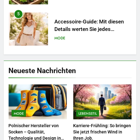
6
Naturnah gärtnern: So locken
Sie Bienen und Schmetterlinge
in Ihren Garten.
LEBENSSTIL
7
Berufliche Neuorientierung: Mut
Neueste Nachrichten
zum Quereinstieg in der neuen
Saison.
LEBENSSTIL
8
Farbenpracht statt Wintergrau:
So kombinieren Sie Pastelltöne
MODE
LEBENSSTIL
in diesem Jahr.
MODE
Polnischer Hersteller von
Karriere-Frühling: So bringen
Socken – Qualität,
Sie jetzt frischen Wind in
1
Technologie und Design in
Ihren Job.