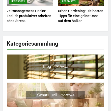
LEBENSSTIL
LEBENSSTIL
8
Zeitmanagement-Hacks:
Urban Gardening: Die besten
Farbenpracht statt Wintergrau:
Endlich produktiver arbeiten
Tipps für eine grüne Oase
So kombinieren Sie Pastelltöne
ohne Stress.
auf dem Balkon.
in diesem Jahr.
MODE
Kategoriesammlung
Blog
28
News
Gesundheit
82
News