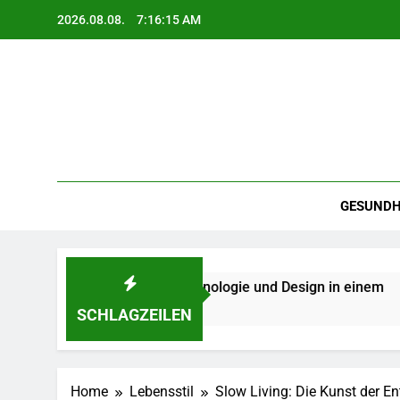
Skip
2026.08.08.
7:16:17 AM
to
content
GESUNDH
– Qualität, Technologie und Design in einem
K
2
SCHLAGZEILEN
Home
Lebensstil
Slow Living: Die Kunst der E