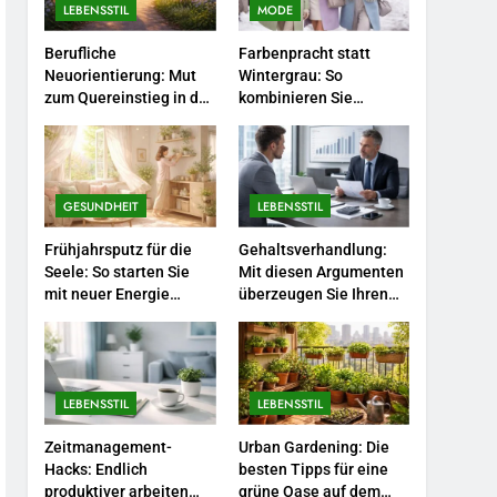
Selbstversorger-Glück:
LEBENSSTIL
MODE
Welches Gemüse Sie jetzt
Berufliche
Farbenpracht statt
pflanzen sollten.
LEBENSSTIL
Neuorientierung: Mut
Wintergrau: So
zum Quereinstieg in der
kombinieren Sie
5
neuen Saison.
Pastelltöne in diesem
Accessoire-Guide: Mit
Jahr.
diesen Details werten Sie
jedes Frühlingsoutfit auf.
MODE
GESUNDHEIT
LEBENSSTIL
6
Frühjahrsputz für die
Gehaltsverhandlung:
Naturnah gärtnern: So
Seele: So starten Sie
Mit diesen Argumenten
locken Sie Bienen und
mit neuer Energie
überzeugen Sie Ihren
Schmetterlinge in Ihren
durch.
Chef.
LEBENSSTIL
Garten.
7
Berufliche
LEBENSSTIL
LEBENSSTIL
Neuorientierung: Mut zum
Quereinstieg in der neuen
LEBENSSTIL
Zeitmanagement-
Urban Gardening: Die
Saison.
Hacks: Endlich
besten Tipps für eine
produktiver arbeiten
grüne Oase auf dem
8