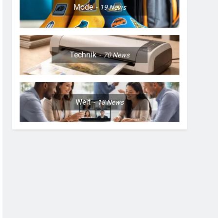
Mode
19
News
Technik
70
News
Welt
18
News