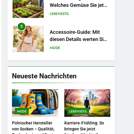
Welches Gemüse Sie jetzt
pflanzen sollten.
LEBENSSTIL
5
Accessoire-Guide: Mit
diesen Details werten Sie
jedes Frühlingsoutfit auf.
MODE
6
Naturnah gärtnern: So
locken Sie Bienen und
Neueste Nachrichten
Schmetterlinge in Ihren
LEBENSSTIL
Garten.
7
Berufliche
Neuorientierung: Mut zum
MODE
LEBENSSTIL
Quereinstieg in der neuen
LEBENSSTIL
Saison.
Polnischer Hersteller
Karriere-Frühling: So
8
von Socken – Qualität,
bringen Sie jetzt