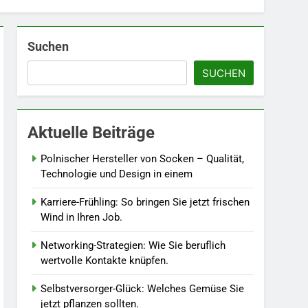
Suchen
5
Accessoire-Guide: Mit
SUCHEN
diesen Details werten Sie
jedes Frühlingsoutfit auf.
MODE
6
Aktuelle Beiträge
Naturnah gärtnern: So
locken Sie Bienen und
Polnischer Hersteller von Socken – Qualität,
Schmetterlinge in Ihren
Technologie und Design in einem
LEBENSSTIL
Garten.
Karriere-Frühling: So bringen Sie jetzt frischen
7
Wind in Ihren Job.
Berufliche
Neuorientierung: Mut zum
Networking-Strategien: Wie Sie beruflich
Quereinstieg in der neuen
LEBENSSTIL
wertvolle Kontakte knüpfen.
Saison.
8
Selbstversorger-Glück: Welches Gemüse Sie
Farbenpracht statt
jetzt pflanzen sollten.