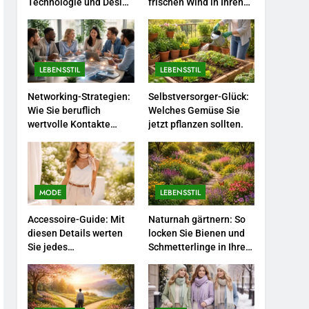
Farbenpracht statt
Technologie und Design
frischen Wind in Ihren
in einem
Job.
Wintergrau: So
kombinieren Sie
MODE
Pastelltöne in diesem
Jahr.
1
LEBENSSTIL
LEBENSSTIL
Polnischer Hersteller von
Socken – Qualität,
Networking-Strategien:
Selbstversorger-Glück:
Wie Sie beruflich
Welches Gemüse Sie
Technologie und Design in
MODE
wertvolle Kontakte
jetzt pflanzen sollten.
einem
knüpfen.
2
Karriere-Frühling: So
bringen Sie jetzt frischen
Wind in Ihren Job.
MODE
LEBENSSTIL
LEBENSSTIL
Accessoire-Guide: Mit
Naturnah gärtnern: So
3
diesen Details werten
locken Sie Bienen und
Networking-Strategien:
Sie jedes
Schmetterlinge in Ihren
Wie Sie beruflich wertvolle
Frühlingsoutfit auf.
Garten.
Kontakte knüpfen.
LEBENSSTIL
4