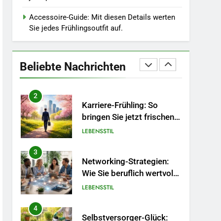
Wintergrau: So
kombinieren Sie
Accessoire-Guide: Mit diesen Details werten
MODE
Pastelltöne in diesem
Sie jedes Frühlingsoutfit auf.
Jahr.
1
Polnischer Hersteller von
Socken – Qualität,
Beliebte Nachrichten
Technologie und Design in
MODE
einem
2
Karriere-Frühling: So
bringen Sie jetzt frischen
Wind in Ihren Job.
LEBENSSTIL
3
Networking-Strategien:
Wie Sie beruflich wertvolle
Kontakte knüpfen.
LEBENSSTIL
4
Selbstversorger-Glück: