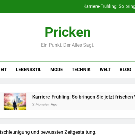
Karriere-Frühling: So brin
Networking-Strategien: Wie Sie
Pricken
Selbstversorger-Glück: Welc
Ein Punkt, Der Alles Sagt.
Polnischer Hersteller von Socken – Qua
Karriere-Frühling: So brin
EIT
LEBENSSTIL
MODE
TECHNIK
WELT
BLOG
Networking-Strategien: Wie Sie
Selbstversorger-Glück: Welc
arriere-Frühling: So bringen Sie jetzt frischen Wind in Ihren Jo
 Monaten Ago
ntschleunigung und bewussten Zeitgestaltung.