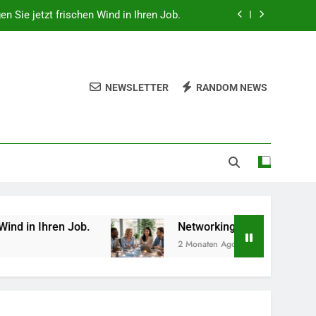
gen Sie jetzt frischen Wind in Ihren Job.
 beruflich wertvolle Kontakte knüpfen.
hes Gemüse Sie jetzt pflanzen sollten.
NEWSLETTER
RANDOM NEWS
lität, Technologie und Design in einem
gen Sie jetzt frischen Wind in Ihren Job.
 beruflich wertvolle Kontakte knüpfen.
hes Gemüse Sie jetzt pflanzen sollten.
b.
Networking-Strategien: Wie Sie beruflich we
2 Monaten Ago