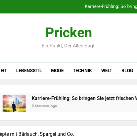
Karriere-Frühling: So brin
Networking-Strategien: Wie Sie
Pricken
Selbstversorger-Glück: Welc
Ein Punkt, Der Alles Sagt.
Polnischer Hersteller von Socken – Qua
Karriere-Frühling: So brin
EIT
LEBENSSTIL
MODE
TECHNIK
WELT
BLOG
Networking-Strategien: Wie Sie
Selbstversorger-Glück: Welc
riere-Frühling: So bringen Sie jetzt frischen Wind in Ihren Job.
naten Ago
epte mit Bärlauch, Spargel und Co.