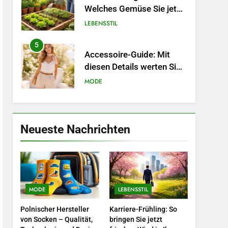
Welches Gemüse Sie jetzt
pflanzen sollten.
LEBENSSTIL
5
Accessoire-Guide: Mit
diesen Details werten Sie
jedes Frühlingsoutfit auf.
MODE
6
Naturnah gärtnern: So
locken Sie Bienen und
Neueste Nachrichten
Schmetterlinge in Ihren
LEBENSSTIL
Garten.
7
Berufliche
Neuorientierung: Mut zum
MODE
LEBENSSTIL
Quereinstieg in der neuen
LEBENSSTIL
Saison.
Polnischer Hersteller
Karriere-Frühling: So
8
von Socken – Qualität,
bringen Sie jetzt