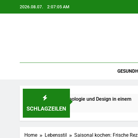
Skip
2026.08.07.
2:07:06 AM
to
content
GESUNDH
Qualität, Technologie und Design in einem
Kar
2 Mo
SCHLAGZEILEN
Home
Lebensstil
Saisonal kochen: Frische Rez