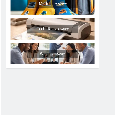
Mode
19
News
Technik
70
News
Welt
18
News