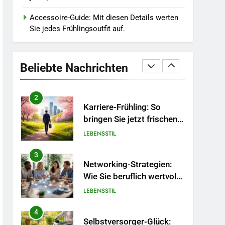
Wintergrau: So
kombinieren Sie
Accessoire-Guide: Mit diesen Details werten
MODE
Pastelltöne in diesem
Sie jedes Frühlingsoutfit auf.
Jahr.
1
Polnischer Hersteller von
Socken – Qualität,
Beliebte Nachrichten
Technologie und Design in
MODE
einem
2
Karriere-Frühling: So
bringen Sie jetzt frischen
Wind in Ihren Job.
LEBENSSTIL
3
Networking-Strategien:
Wie Sie beruflich wertvolle
Kontakte knüpfen.
LEBENSSTIL
4
Selbstversorger-Glück: