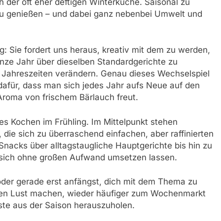
h der oft eher deftigen Winterküche. Saisonal zu
 zu genießen – und dabei ganz nebenbei Umwelt und
ig: Sie fordert uns heraus, kreativ mit dem zu werden,
anze Jahr über dieselben Standardgerichte zu
n Jahreszeiten verändern. Genau dieses Wechselspiel
afür, dass man sich jedes Jahr aufs Neue auf den
Aroma von frischem Bärlauch freut.
les Kochen im Frühling. Im Mittelpunkt stehen
 die sich zu überraschend einfachen, aber raffinierten
Snacks über alltagstaugliche Hauptgerichte bis hin zu
 sich ohne großen Aufwand umsetzen lassen.
oder gerade erst anfängst, dich mit dem Thema zu
llen Lust machen, wieder häufiger zum Wochenmarkt
te aus der Saison herauszuholen.