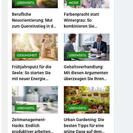
Selbstversorger-Glück:
LEBENSSTIL
MODE
Welches Gemüse Sie jetzt
Berufliche
Farbenpracht statt
pflanzen sollten.
LEBENSSTIL
Neuorientierung: Mut
Wintergrau: So
zum Quereinstieg in der
kombinieren Sie
5
neuen Saison.
Pastelltöne in diesem
Accessoire-Guide: Mit
Jahr.
diesen Details werten Sie
jedes Frühlingsoutfit auf.
MODE
GESUNDHEIT
LEBENSSTIL
6
Frühjahrsputz für die
Gehaltsverhandlung:
Naturnah gärtnern: So
Seele: So starten Sie
Mit diesen Argumenten
locken Sie Bienen und
mit neuer Energie
überzeugen Sie Ihren
Schmetterlinge in Ihren
durch.
Chef.
LEBENSSTIL
Garten.
7
Berufliche
LEBENSSTIL
LEBENSSTIL
Neuorientierung: Mut zum
Quereinstieg in der neuen
LEBENSSTIL
Zeitmanagement-
Urban Gardening: Die
Saison.
Hacks: Endlich
besten Tipps für eine
produktiver arbeiten
grüne Oase auf dem
8