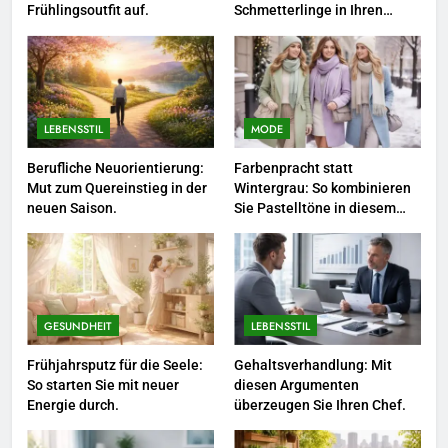
3
Frühlingsoutfit auf.
Schmetterlinge in Ihren
Garten.
Networking-Strategien: Wie Sie
beruflich wertvolle Kontakte
knüpfen.
LEBENSSTIL
LEBENSSTIL
MODE
4
Selbstversorger-Glück: Welches
Berufliche Neuorientierung:
Farbenpracht statt
Mut zum Quereinstieg in der
Wintergrau: So kombinieren
Gemüse Sie jetzt pflanzen
neuen Saison.
Sie Pastelltöne in diesem
sollten.
LEBENSSTIL
Jahr.
5
Accessoire-Guide: Mit diesen
Details werten Sie jedes
GESUNDHEIT
LEBENSSTIL
Frühlingsoutfit auf.
MODE
Frühjahrsputz für die Seele:
Gehaltsverhandlung: Mit
So starten Sie mit neuer
diesen Argumenten
Energie durch.
überzeugen Sie Ihren Chef.
6
Naturnah gärtnern: So locken