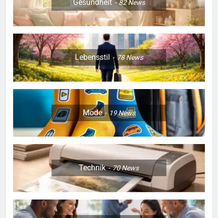
Gesundheit
82
News
Lebensstil
78
News
Mode
19
News
Technik
70
News