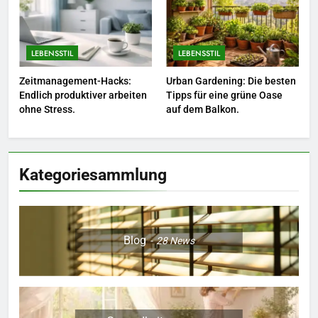
Sie Bienen und Schmetterlinge
in Ihren Garten.
LEBENSSTIL
LEBENSSTIL
LEBENSSTIL
7
Zeitmanagement-Hacks:
Urban Gardening: Die besten
Berufliche Neuorientierung: Mut
Endlich produktiver arbeiten
Tipps für eine grüne Oase
zum Quereinstieg in der neuen
ohne Stress.
auf dem Balkon.
Saison.
LEBENSSTIL
8
Kategoriesammlung
Farbenpracht statt Wintergrau:
So kombinieren Sie Pastelltöne
in diesem Jahr.
MODE
Blog
28
News