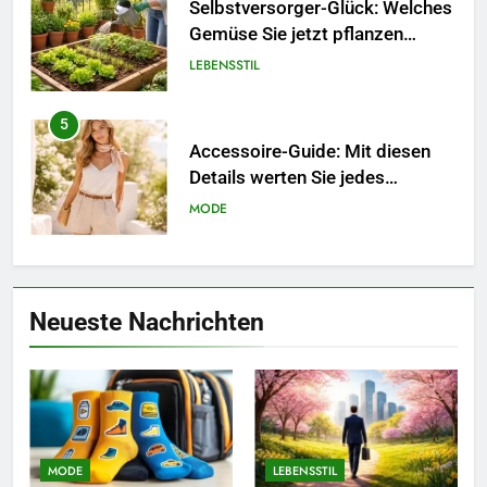
Selbstversorger-Glück: Welches
Gemüse Sie jetzt pflanzen
sollten.
LEBENSSTIL
5
Accessoire-Guide: Mit diesen
Details werten Sie jedes
Frühlingsoutfit auf.
MODE
6
Naturnah gärtnern: So locken
Neueste Nachrichten
Sie Bienen und Schmetterlinge
in Ihren Garten.
LEBENSSTIL
7
Berufliche Neuorientierung: Mut
zum Quereinstieg in der neuen
MODE
LEBENSSTIL