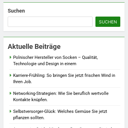
Details werten Sie jedes
Frühlingsoutfit auf.
MODE
Suchen
SUCHEN
6
Naturnah gärtnern: So locken
Sie Bienen und Schmetterlinge
Aktuelle Beiträge
in Ihren Garten.
LEBENSSTIL
Polnischer Hersteller von Socken – Qualität,
7
Technologie und Design in einem
Berufliche Neuorientierung: Mut
Karriere-Frühling: So bringen Sie jetzt frischen Wind in
zum Quereinstieg in der neuen
Ihren Job.
Saison.
LEBENSSTIL
Networking-Strategien: Wie Sie beruflich wertvolle
Kontakte knüpfen.
8
Farbenpracht statt Wintergrau:
Selbstversorger-Glück: Welches Gemüse Sie jetzt
So kombinieren Sie Pastelltöne
pflanzen sollten.
in diesem Jahr.
MODE