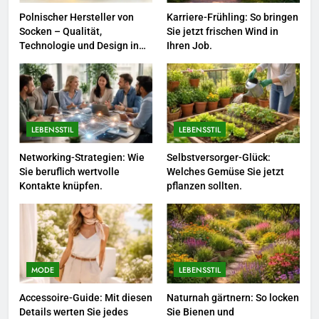
Saison.
LEBENSSTIL
Polnischer Hersteller von
Karriere-Frühling: So bringen
Socken – Qualität,
Sie jetzt frischen Wind in
8
Technologie und Design in
Ihren Job.
einem
Farbenpracht statt Wintergrau:
So kombinieren Sie Pastelltöne
in diesem Jahr.
MODE
LEBENSSTIL
LEBENSSTIL
1
Polnischer Hersteller von
Networking-Strategien: Wie
Selbstversorger-Glück:
Sie beruflich wertvolle
Welches Gemüse Sie jetzt
Socken – Qualität, Technologie
Kontakte knüpfen.
pflanzen sollten.
und Design in einem
MODE
2
Karriere-Frühling: So bringen Sie
jetzt frischen Wind in Ihren Job.
MODE
LEBENSSTIL
LEBENSSTIL
Accessoire-Guide: Mit diesen
Naturnah gärtnern: So locken
Details werten Sie jedes
Sie Bienen und