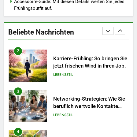
Accessoire-Guide: Mit diesen Details werten Sie jedes
Frühlingsoutfit auf.
1
Polnischer Hersteller von
Socken – Qualität, Technologie
Beliebte Nachrichten
und Design in einem
MODE
2
Karriere-Frühling: So bringen Sie
jetzt frischen Wind in Ihren Job.
LEBENSSTIL
3
Networking-Strategien: Wie Sie
beruflich wertvolle Kontakte
knüpfen.
LEBENSSTIL
4