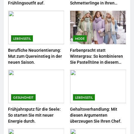
3
Frühlingsoutfit auf.
Schmetterlinge in Ihren
Garten.
Networking-Strategien: Wie Sie
beruflich wertvolle Kontakte
knüpfen.
LEBENSSTIL
LEBENSSTIL
MODE
4
Selbstversorger-Glück: Welches
Berufliche Neuorientierung:
Farbenpracht statt
Mut zum Quereinstieg in der
Wintergrau: So kombinieren
Gemüse Sie jetzt pflanzen
neuen Saison.
Sie Pastelltöne in diesem
sollten.
LEBENSSTIL
Jahr.
5
Accessoire-Guide: Mit diesen
Details werten Sie jedes
GESUNDHEIT
LEBENSSTIL
Frühlingsoutfit auf.
MODE
Frühjahrsputz für die Seele:
Gehaltsverhandlung: Mit
So starten Sie mit neuer
diesen Argumenten
Energie durch.
überzeugen Sie Ihren Chef.
6
Naturnah gärtnern: So locken