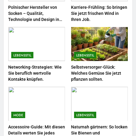
Saison.
LEBENSSTIL
Polnischer Hersteller von
Karriere-Frühling: So bringen
Socken – Qualität,
Sie jetzt frischen Wind in
8
Technologie und Design in
Ihren Job.
einem
Farbenpracht statt Wintergrau:
So kombinieren Sie Pastelltöne
in diesem Jahr.
MODE
LEBENSSTIL
LEBENSSTIL
1
Polnischer Hersteller von
Networking-Strategien: Wie
Selbstversorger-Glück:
Sie beruflich wertvolle
Welches Gemüse Sie jetzt
Socken – Qualität, Technologie
Kontakte knüpfen.
pflanzen sollten.
und Design in einem
MODE
2
Karriere-Frühling: So bringen Sie
jetzt frischen Wind in Ihren Job.
MODE
LEBENSSTIL
LEBENSSTIL
Accessoire-Guide: Mit diesen
Naturnah gärtnern: So locken
Details werten Sie jedes
Sie Bienen und