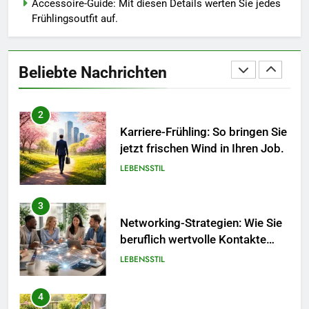
Accessoire-Guide: Mit diesen Details werten Sie jedes
Frühlingsoutfit auf.
1
Polnischer Hersteller von
Socken – Qualität, Technologie
Beliebte Nachrichten
und Design in einem
MODE
2
Karriere-Frühling: So bringen Sie
jetzt frischen Wind in Ihren Job.
LEBENSSTIL
3
Networking-Strategien: Wie Sie
beruflich wertvolle Kontakte
knüpfen.
LEBENSSTIL
4