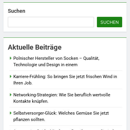
Details werten Sie jedes
Frühlingsoutfit auf.
MODE
Suchen
SUCHEN
6
Naturnah gärtnern: So locken
Sie Bienen und Schmetterlinge
Aktuelle Beiträge
in Ihren Garten.
LEBENSSTIL
Polnischer Hersteller von Socken – Qualität,
7
Technologie und Design in einem
Berufliche Neuorientierung: Mut
Karriere-Frühling: So bringen Sie jetzt frischen Wind in
zum Quereinstieg in der neuen
Ihren Job.
Saison.
LEBENSSTIL
Networking-Strategien: Wie Sie beruflich wertvolle
Kontakte knüpfen.
8
Farbenpracht statt Wintergrau:
Selbstversorger-Glück: Welches Gemüse Sie jetzt
So kombinieren Sie Pastelltöne
pflanzen sollten.
in diesem Jahr.
MODE