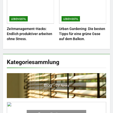
Sie Bienen und Schmetterlinge
in Ihren Garten.
LEBENSSTIL
LEBENSSTIL
LEBENSSTIL
7
Zeitmanagement-Hacks:
Urban Gardening: Die besten
Berufliche Neuorientierung: Mut
Endlich produktiver arbeiten
Tipps für eine grüne Oase
zum Quereinstieg in der neuen
ohne Stress.
auf dem Balkon.
Saison.
LEBENSSTIL
8
Kategoriesammlung
Farbenpracht statt Wintergrau:
So kombinieren Sie Pastelltöne
in diesem Jahr.
MODE
Blog
28
News