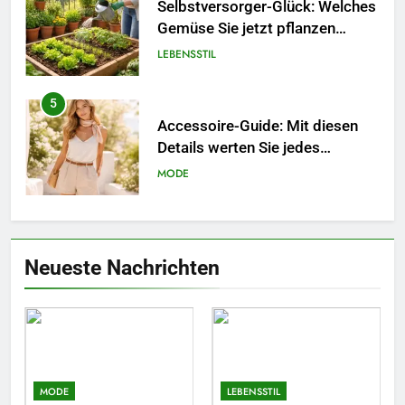
Selbstversorger-Glück: Welches
Gemüse Sie jetzt pflanzen
sollten.
LEBENSSTIL
5
Accessoire-Guide: Mit diesen
Details werten Sie jedes
Frühlingsoutfit auf.
MODE
6
Naturnah gärtnern: So locken
Neueste Nachrichten
Sie Bienen und Schmetterlinge
in Ihren Garten.
LEBENSSTIL
7
Berufliche Neuorientierung: Mut
zum Quereinstieg in der neuen
MODE
LEBENSSTIL