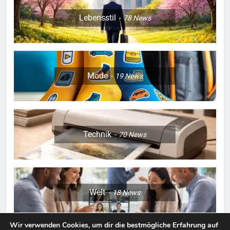
Lebensstil
78
News
Mode
19
News
Technik
70
News
Welt
18
News
Wir verwenden Cookies, um dir die bestmögliche Erfahrung auf