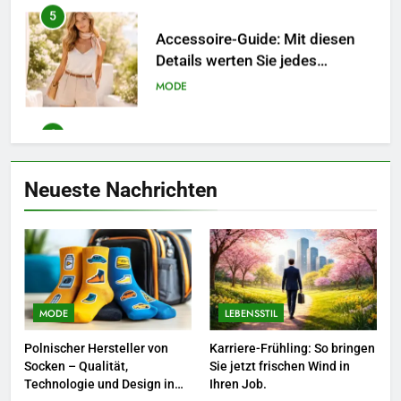
6
Naturnah gärtnern: So locken
Sie Bienen und Schmetterlinge
in Ihren Garten.
LEBENSSTIL
7
Berufliche Neuorientierung: Mut
Neueste Nachrichten
zum Quereinstieg in der neuen
Saison.
LEBENSSTIL
8
Farbenpracht statt Wintergrau:
So kombinieren Sie Pastelltöne
MODE
LEBENSSTIL
in diesem Jahr.
MODE
Polnischer Hersteller von
Karriere-Frühling: So bringen
Socken – Qualität,
Sie jetzt frischen Wind in
1
Technologie und Design in
Ihren Job.