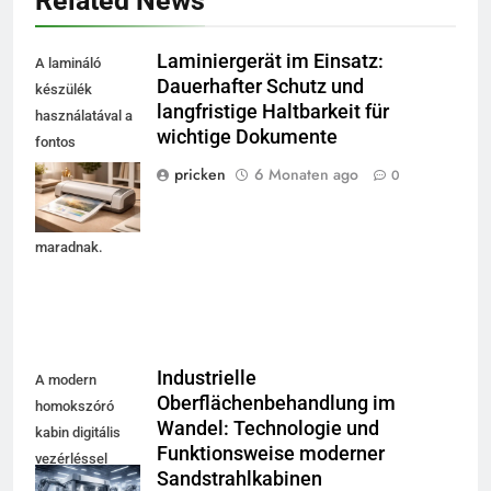
Related News
Laminiergerät im Einsatz:
A lamináló
Dauerhafter Schutz und
készülék
langfristige Haltbarkeit für
használatával a
wichtige Dokumente
fontos
dokumentumok
pricken
6 Monaten ago
0
hosszú távon
védettek
maradnak.
Industrielle
A modern
Oberflächenbehandlung im
homokszóró
Wandel: Technologie und
kabin digitális
Funktionsweise moderner
vezérléssel
Sandstrahlkabinen
szemlélteti a