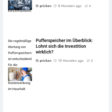
felületkezelés
pricken
8 Monaten ago
0
korszerűsítését.
Pufferspeicher im Überblick:
Die regelmäßige
Lohnt sich die Investition
Wartung von
wirklich?
Pufferspeichern
ist entscheidend
pricken
10 Monaten ago
0
für die
Energieeffizienz
und
Kostensenkung
im Haushalt.