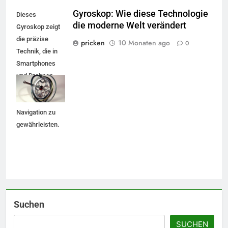
Gyroskop: Wie diese Technologie
Dieses
die moderne Welt verändert
Gyroskop zeigt
die präzise
pricken
10 Monaten ago
0
Technik, die in
Smartphones
und Drohnen
verwendet wird,
5
um Stabilität und
Accessoire-Guide: Mit diesen
Navigation zu
Details werten Sie jedes
gewährleisten.
Frühlingsoutfit auf.
MODE
6
Naturnah gärtnern: So locken
Sie Bienen und Schmetterlinge
in Ihren Garten.
LEBENSSTIL
Suchen
SUCHEN