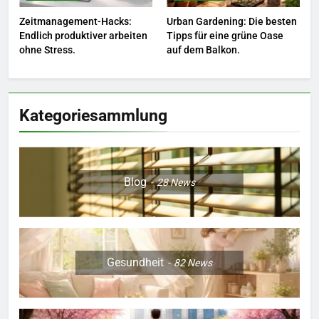
8
Zeitmanagement-Hacks:
Urban Gardening: Die besten
Farbenpracht statt Wintergrau:
Endlich produktiver arbeiten
Tipps für eine grüne Oase
So kombinieren Sie Pastelltöne
ohne Stress.
auf dem Balkon.
in diesem Jahr.
MODE
Kategoriesammlung
Blog
28
News
Gesundheit
82
News