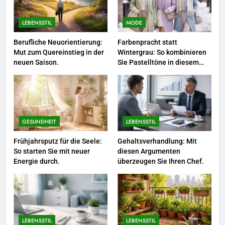
sollten.
LEBENSSTIL
LEBENSSTIL
MODE
5
Accessoire-Guide: Mit diesen
Berufliche Neuorientierung:
Farbenpracht statt
Mut zum Quereinstieg in der
Wintergrau: So kombinieren
Details werten Sie jedes
neuen Saison.
Sie Pastelltöne in diesem
Frühlingsoutfit auf.
MODE
Jahr.
6
Naturnah gärtnern: So locken
Sie Bienen und Schmetterlinge
GESUNDHEIT
LEBENSSTIL
in Ihren Garten.
LEBENSSTIL
Frühjahrsputz für die Seele:
Gehaltsverhandlung: Mit
So starten Sie mit neuer
diesen Argumenten
Energie durch.
überzeugen Sie Ihren Chef.
7
Berufliche Neuorientierung: Mut
zum Quereinstieg in der neuen
Saison.
LEBENSSTIL
LEBENSSTIL
LEBENSSTIL