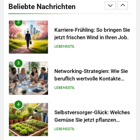
jetzt frischen Wind in Ihren Job.
Beliebte Nachrichten
LEBENSSTIL
3
Networking-Strategien: Wie Sie
beruflich wertvolle Kontakte
knüpfen.
LEBENSSTIL
4
Selbstversorger-Glück: Welches
Gemüse Sie jetzt pflanzen
sollten.
LEBENSSTIL
5
Accessoire-Guide: Mit diesen
Details werten Sie jedes
Frühlingsoutfit auf.
MODE