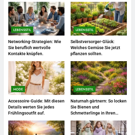
einem
Polnischer Hersteller von
Socken – Qualität, Technologie
und Design in einem
MODE
LEBENSSTIL
LEBENSSTIL
2
Karriere-Frühling: So bringen Sie
Networking-Strategien: Wie
Selbstversorger-Glück:
Sie beruflich wertvolle
Welches Gemüse Sie jetzt
jetzt frischen Wind in Ihren Job.
Kontakte knüpfen.
pflanzen sollten.
LEBENSSTIL
3
Networking-Strategien: Wie Sie
beruflich wertvolle Kontakte
MODE
LEBENSSTIL
knüpfen.
LEBENSSTIL
Accessoire-Guide: Mit diesen
Naturnah gärtnern: So locken
Details werten Sie jedes
Sie Bienen und
4
Frühlingsoutfit auf.
Schmetterlinge in Ihren
Garten.
Selbstversorger-Glück: Welches
Gemüse Sie jetzt pflanzen