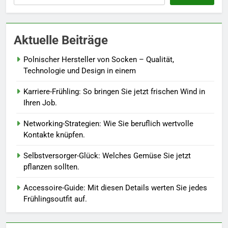
7
Berufliche Neuorientierung: Mut
zum Quereinstieg in der neuen
Aktuelle Beiträge
Saison.
LEBENSSTIL
Polnischer Hersteller von Socken – Qualität,
8
Technologie und Design in einem
Farbenpracht statt Wintergrau:
Karriere-Frühling: So bringen Sie jetzt frischen Wind in
So kombinieren Sie Pastelltöne
Ihren Job.
in diesem Jahr.
MODE
Networking-Strategien: Wie Sie beruflich wertvolle
Kontakte knüpfen.
1
Polnischer Hersteller von
Selbstversorger-Glück: Welches Gemüse Sie jetzt
Socken – Qualität, Technologie
pflanzen sollten.
und Design in einem
MODE
Accessoire-Guide: Mit diesen Details werten Sie jedes
Frühlingsoutfit auf.
2
Karriere-Frühling: So bringen Sie