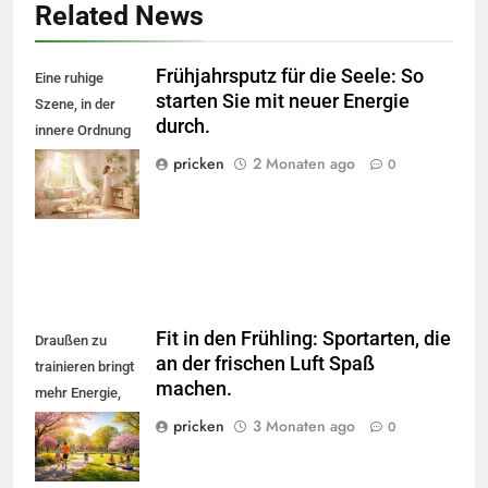
Related News
Frühjahrsputz für die Seele: So
Eine ruhige
starten Sie mit neuer Energie
Szene, in der
durch.
innere Ordnung
und Sonnenlicht
pricken
2 Monaten ago
0
neue Energie
freisetzen.
Fit in den Frühling: Sportarten, die
Draußen zu
an der frischen Luft Spaß
trainieren bringt
machen.
mehr Energie,
gute Laune und
pricken
3 Monaten ago
0
Frische in Kopf
und Kreislauf.