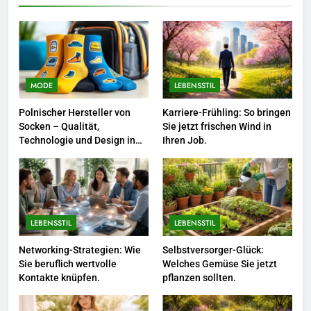
Saison.
LEBENSSTIL
8
Farbenpracht statt Wintergrau:
So kombinieren Sie Pastelltöne
MODE
LEBENSSTIL
in diesem Jahr.
MODE
Polnischer Hersteller von
Karriere-Frühling: So bringen
Socken – Qualität,
Sie jetzt frischen Wind in
1
Technologie und Design in
Ihren Job.
einem
Polnischer Hersteller von
Socken – Qualität, Technologie
und Design in einem
MODE
LEBENSSTIL
LEBENSSTIL
2
Karriere-Frühling: So bringen Sie
Networking-Strategien: Wie
Selbstversorger-Glück:
Sie beruflich wertvolle
Welches Gemüse Sie jetzt
jetzt frischen Wind in Ihren Job.
Kontakte knüpfen.
pflanzen sollten.
LEBENSSTIL