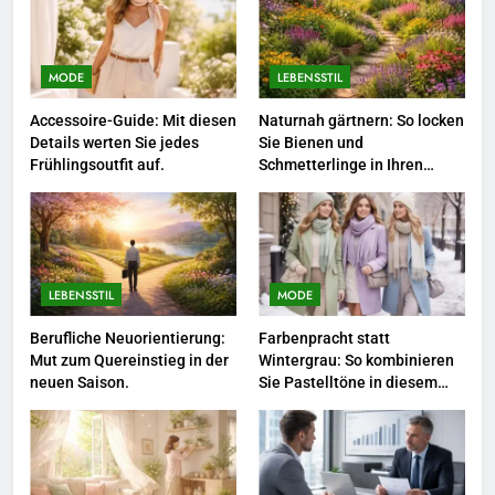
3
Networking-Strategien: Wie Sie
beruflich wertvolle Kontakte
MODE
LEBENSSTIL
knüpfen.
LEBENSSTIL
Accessoire-Guide: Mit diesen
Naturnah gärtnern: So locken
Details werten Sie jedes
Sie Bienen und
4
Frühlingsoutfit auf.
Schmetterlinge in Ihren
Garten.
Selbstversorger-Glück: Welches
Gemüse Sie jetzt pflanzen
sollten.
LEBENSSTIL
LEBENSSTIL
MODE
5
Accessoire-Guide: Mit diesen
Berufliche Neuorientierung:
Farbenpracht statt
Mut zum Quereinstieg in der
Wintergrau: So kombinieren
Details werten Sie jedes
neuen Saison.
Sie Pastelltöne in diesem
Frühlingsoutfit auf.
MODE
Jahr.
6
Naturnah gärtnern: So locken