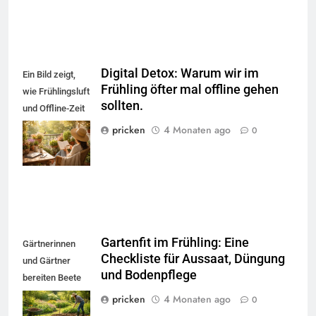
Digital Detox: Warum wir im
Ein Bild zeigt,
Frühling öfter mal offline gehen
wie Frühlingsluft
sollten.
und Offline-Zeit
zu mehr
pricken
4 Monaten ago
0
Gelassenheit
führen.
Gartenfit im Frühling: Eine
Gärtnerinnen
Checkliste für Aussaat, Düngung
und Gärtner
und Bodenpflege
bereiten Beete
5
vor, prüfen
pricken
4 Monaten ago
0
Accessoire-Guide: Mit diesen
Bodenqualität