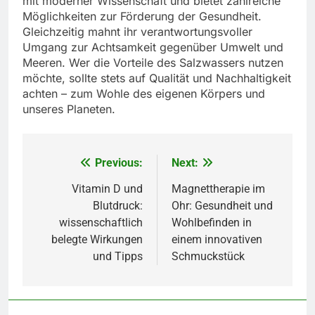
mit moderner Wissenschaft und bietet zahlreiche
Möglichkeiten zur Förderung der Gesundheit.
Gleichzeitig mahnt ihr verantwortungsvoller
Umgang zur Achtsamkeit gegenüber Umwelt und
Meeren. Wer die Vorteile des Salzwassers nutzen
möchte, sollte stets auf Qualität und Nachhaltigkeit
achten – zum Wohle des eigenen Körpers und
unseres Planeten.
Previous:
Next:
Beitragsnavigation
Vitamin D und
Magnettherapie im
Blutdruck:
Ohr: Gesundheit und
wissenschaftlich
Wohlbefinden in
belegte Wirkungen
einem innovativen
und Tipps
Schmuckstück