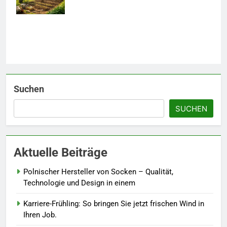
Details werten Sie jedes
und Werkzeuge.
Frühlingsoutfit auf.
MODE
6
Naturnah gärtnern: So locken
Sie Bienen und Schmetterlinge
in Ihren Garten.
LEBENSSTIL
Suchen
SUCHEN
7
Berufliche Neuorientierung: Mut
zum Quereinstieg in der neuen
Aktuelle Beiträge
Saison.
LEBENSSTIL
Polnischer Hersteller von Socken – Qualität,
8
Technologie und Design in einem
Farbenpracht statt Wintergrau:
Karriere-Frühling: So bringen Sie jetzt frischen Wind in
So kombinieren Sie Pastelltöne
Ihren Job.
in diesem Jahr.
MODE