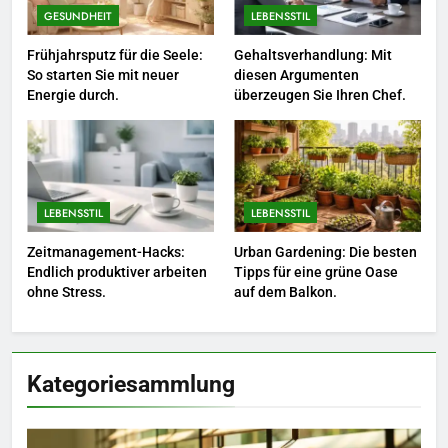
Sie Bienen und Schmetterlinge
GESUNDHEIT
LEBENSSTIL
in Ihren Garten.
LEBENSSTIL
Frühjahrsputz für die Seele:
Gehaltsverhandlung: Mit
So starten Sie mit neuer
diesen Argumenten
Energie durch.
überzeugen Sie Ihren Chef.
7
Berufliche Neuorientierung: Mut
zum Quereinstieg in der neuen
Saison.
LEBENSSTIL
LEBENSSTIL
LEBENSSTIL
8
Zeitmanagement-Hacks:
Urban Gardening: Die besten
Farbenpracht statt Wintergrau:
Endlich produktiver arbeiten
Tipps für eine grüne Oase
So kombinieren Sie Pastelltöne
ohne Stress.
auf dem Balkon.
in diesem Jahr.
MODE
Kategoriesammlung