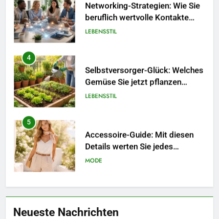
Selbstversorger-Glück: Welches
Gemüse Sie jetzt pflanzen
sollten.
LEBENSSTIL
5
Accessoire-Guide: Mit diesen
Details werten Sie jedes
Frühlingsoutfit auf.
MODE
6
Naturnah gärtnern: So locken
Sie Bienen und Schmetterlinge
in Ihren Garten.
LEBENSSTIL
7
Berufliche Neuorientierung: Mut
Neueste Nachrichten
zum Quereinstieg in der neuen