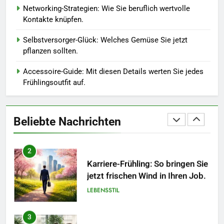
Networking-Strategien: Wie Sie beruflich wertvolle
Kontakte knüpfen.
1
Polnischer Hersteller von
Selbstversorger-Glück: Welches Gemüse Sie jetzt
Socken – Qualität, Technologie
pflanzen sollten.
und Design in einem
MODE
Accessoire-Guide: Mit diesen Details werten Sie jedes
Frühlingsoutfit auf.
2
Karriere-Frühling: So bringen Sie
jetzt frischen Wind in Ihren Job.
Beliebte Nachrichten
LEBENSSTIL
3
Networking-Strategien: Wie Sie
beruflich wertvolle Kontakte
knüpfen.
LEBENSSTIL
4