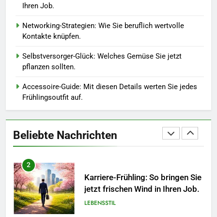
Ihren Job.
in diesem Jahr.
MODE
Networking-Strategien: Wie Sie beruflich wertvolle
Kontakte knüpfen.
1
Polnischer Hersteller von
Selbstversorger-Glück: Welches Gemüse Sie jetzt
Socken – Qualität, Technologie
pflanzen sollten.
und Design in einem
MODE
Accessoire-Guide: Mit diesen Details werten Sie jedes
Frühlingsoutfit auf.
2
Karriere-Frühling: So bringen Sie
jetzt frischen Wind in Ihren Job.
Beliebte Nachrichten
LEBENSSTIL
3
Networking-Strategien: Wie Sie
beruflich wertvolle Kontakte
knüpfen.
LEBENSSTIL