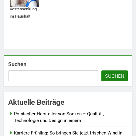
und
Accessoire-Guide: Mit diesen
Kostensenkung
Details werten Sie jedes
im Haushalt.
Frühlingsoutfit auf.
MODE
6
Naturnah gärtnern: So locken
Sie Bienen und Schmetterlinge
in Ihren Garten.
LEBENSSTIL
Suchen
SUCHEN
7
Berufliche Neuorientierung: Mut
zum Quereinstieg in der neuen
Aktuelle Beiträge
Saison.
LEBENSSTIL
Polnischer Hersteller von Socken – Qualität,
8
Technologie und Design in einem
Farbenpracht statt Wintergrau:
Karriere-Frühling: So bringen Sie jetzt frischen Wind in
So kombinieren Sie Pastelltöne