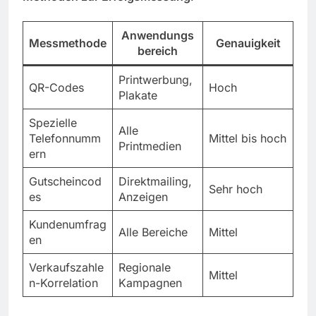
Anwendungs
Messmethode
Genauigkeit
bereich
Printwerbung,
QR-Codes
Hoch
Plakate
Spezielle
Alle
Telefonnumm
Mittel bis hoch
Printmedien
ern
Gutscheincod
Direktmailing,
Sehr hoch
es
Anzeigen
Kundenumfrag
Alle Bereiche
Mittel
en
Verkaufszahle
Regionale
Mittel
n-Korrelation
Kampagnen