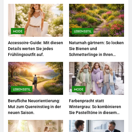
3
Networking-Strategien: Wie Sie
beruflich wertvolle Kontakte
MODE
LEBENSSTIL
knüpfen.
LEBENSSTIL
Accessoire-Guide: Mit diesen
Naturnah gärtnern: So locken
Details werten Sie jedes
Sie Bienen und
4
Frühlingsoutfit auf.
Schmetterlinge in Ihren
Garten.
Selbstversorger-Glück: Welches
Gemüse Sie jetzt pflanzen
sollten.
LEBENSSTIL
LEBENSSTIL
MODE
5
Accessoire-Guide: Mit diesen
Berufliche Neuorientierung:
Farbenpracht statt
Mut zum Quereinstieg in der
Wintergrau: So kombinieren
Details werten Sie jedes
neuen Saison.
Sie Pastelltöne in diesem
Frühlingsoutfit auf.
MODE
Jahr.