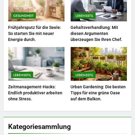
6
Naturnah gärtnern: So locken
Sie Bienen und Schmetterlinge
GESUNDHEIT
LEBENSSTIL
in Ihren Garten.
LEBENSSTIL
Frühjahrsputz für die Seele:
Gehaltsverhandlung: Mit
So starten Sie mit neuer
diesen Argumenten
Energie durch.
überzeugen Sie Ihren Chef.
7
Berufliche Neuorientierung: Mut
zum Quereinstieg in der neuen
Saison.
LEBENSSTIL
LEBENSSTIL
LEBENSSTIL
8
Zeitmanagement-Hacks:
Urban Gardening: Die besten
Farbenpracht statt Wintergrau:
Endlich produktiver arbeiten
Tipps für eine grüne Oase
So kombinieren Sie Pastelltöne
ohne Stress.
auf dem Balkon.
in diesem Jahr.
MODE
Kategoriesammlung