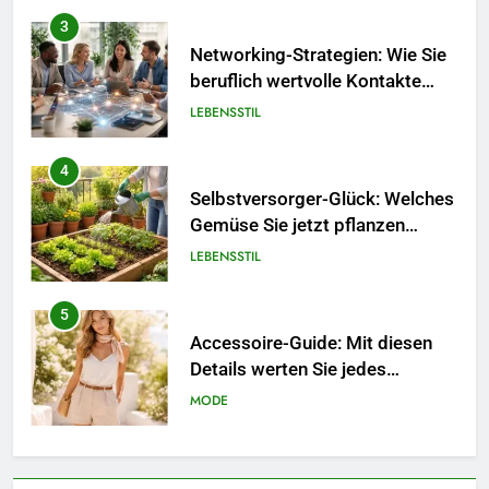
4
Selbstversorger-Glück: Welches
Gemüse Sie jetzt pflanzen
sollten.
LEBENSSTIL
5
Accessoire-Guide: Mit diesen
Details werten Sie jedes
Frühlingsoutfit auf.
MODE
6
Naturnah gärtnern: So locken
Sie Bienen und Schmetterlinge
in Ihren Garten.
LEBENSSTIL
7
Berufliche Neuorientierung: Mut