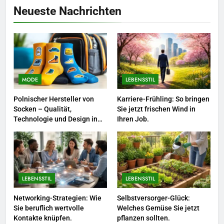
Neueste Nachrichten
zum Quereinstieg in der neuen
Saison.
LEBENSSTIL
8
Farbenpracht statt Wintergrau:
So kombinieren Sie Pastelltöne
MODE
LEBENSSTIL
in diesem Jahr.
MODE
Polnischer Hersteller von
Karriere-Frühling: So bringen
Socken – Qualität,
Sie jetzt frischen Wind in
1
Technologie und Design in
Ihren Job.
einem
Polnischer Hersteller von
Socken – Qualität, Technologie
und Design in einem
MODE
LEBENSSTIL
LEBENSSTIL
2
Karriere-Frühling: So bringen Sie
Networking-Strategien: Wie
Selbstversorger-Glück:
Sie beruflich wertvolle
Welches Gemüse Sie jetzt
jetzt frischen Wind in Ihren Job.
Kontakte knüpfen.
pflanzen sollten.
LEBENSSTIL