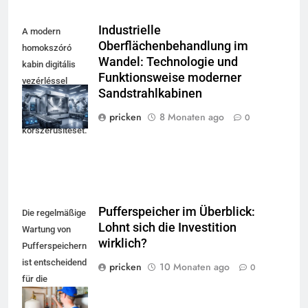
Industrielle
A modern
Oberflächenbehandlung im
homokszóró
Wandel: Technologie und
kabin digitális
Funktionsweise moderner
vezérléssel
Sandstrahlkabinen
szemlélteti a
felületkezelés
pricken
8 Monaten ago
0
korszerűsítését.
Pufferspeicher im Überblick:
Die regelmäßige
Lohnt sich die Investition
Wartung von
wirklich?
Pufferspeichern
ist entscheidend
pricken
10 Monaten ago
0
für die
Energieeffizienz
5