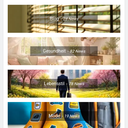
Blog
28
News
Gesundheit
82
News
Lebensstil
78
News
Mode
19
News