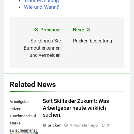
Traum-Deutung
Wie und Wann?
Previous:
Next:
Beitragsnavigation
So können Sie
Pricken bedeutung
Burnout erkennen
und vermeiden
Related News
Soft Skills der Zukunft: Was
Arbeitgeber
Arbeitgeber heute wirklich
setzen
suchen.
zunehmend auf
starke
pricken
4 Monaten ago
0
zwischenmenschliche