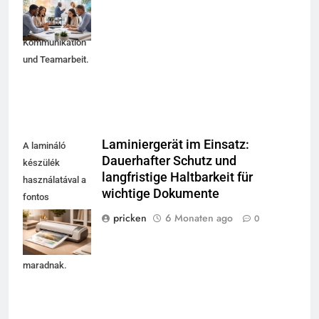
Kompetenzen
wie
Kommunikation
und Teamarbeit.
Laminiergerät im Einsatz:
A lamináló
Dauerhafter Schutz und
készülék
langfristige Haltbarkeit für
használatával a
wichtige Dokumente
fontos
dokumentumok
pricken
6 Monaten ago
0
hosszú távon
védettek
maradnak.