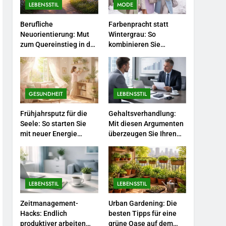
Selbstversorger-Glück:
LEBENSSTIL
MODE
Welches Gemüse Sie jetzt
Berufliche
Farbenpracht statt
pflanzen sollten.
LEBENSSTIL
Neuorientierung: Mut
Wintergrau: So
zum Quereinstieg in der
kombinieren Sie
5
neuen Saison.
Pastelltöne in diesem
Accessoire-Guide: Mit
Jahr.
diesen Details werten Sie
jedes Frühlingsoutfit auf.
MODE
GESUNDHEIT
LEBENSSTIL
6
Frühjahrsputz für die
Gehaltsverhandlung:
Naturnah gärtnern: So
Seele: So starten Sie
Mit diesen Argumenten
locken Sie Bienen und
mit neuer Energie
überzeugen Sie Ihren
Schmetterlinge in Ihren
durch.
Chef.
LEBENSSTIL
Garten.
7
Berufliche
LEBENSSTIL
LEBENSSTIL
Neuorientierung: Mut zum
Quereinstieg in der neuen
LEBENSSTIL
Zeitmanagement-
Urban Gardening: Die
Saison.
Hacks: Endlich
besten Tipps für eine
produktiver arbeiten
grüne Oase auf dem
8