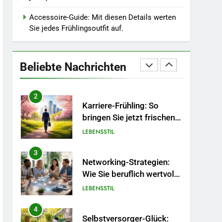
Wintergrau: So
kombinieren Sie
Accessoire-Guide: Mit diesen Details werten
MODE
Pastelltöne in diesem
Sie jedes Frühlingsoutfit auf.
Jahr.
1
Polnischer Hersteller von
Socken – Qualität,
Beliebte Nachrichten
Technologie und Design in
MODE
einem
2
Karriere-Frühling: So
bringen Sie jetzt frischen
Wind in Ihren Job.
LEBENSSTIL
3
Networking-Strategien:
Wie Sie beruflich wertvolle
Kontakte knüpfen.
LEBENSSTIL
4
Selbstversorger-Glück: