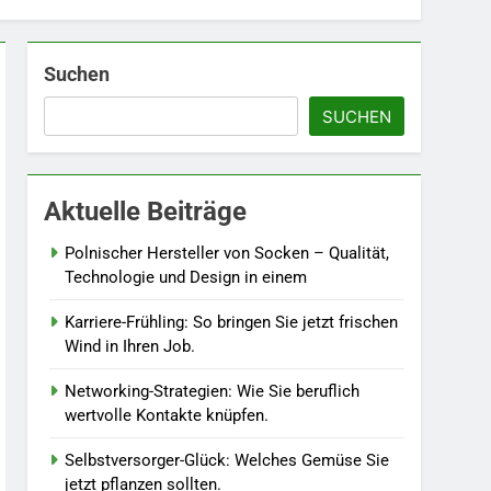
Suchen
5
Accessoire-Guide: Mit
SUCHEN
diesen Details werten Sie
jedes Frühlingsoutfit auf.
MODE
6
Aktuelle Beiträge
Naturnah gärtnern: So
locken Sie Bienen und
Polnischer Hersteller von Socken – Qualität,
Schmetterlinge in Ihren
Technologie und Design in einem
LEBENSSTIL
Garten.
Karriere-Frühling: So bringen Sie jetzt frischen
7
Wind in Ihren Job.
Berufliche
Neuorientierung: Mut zum
Networking-Strategien: Wie Sie beruflich
Quereinstieg in der neuen
LEBENSSTIL
wertvolle Kontakte knüpfen.
Saison.
8
Selbstversorger-Glück: Welches Gemüse Sie
Farbenpracht statt
jetzt pflanzen sollten.