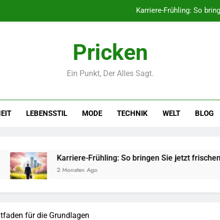
Karriere-Frühling: So brin
Networking-Strategien: Wie Sie
Pricken
Selbstversorger-Glück: Welc
Ein Punkt, Der Alles Sagt.
Polnischer Hersteller von Socken – Qua
Karriere-Frühling: So brin
EIT
LEBENSSTIL
MODE
TECHNIK
WELT
BLOG
Networking-Strategien: Wie Sie
Selbstversorger-Glück: Welc
arriere-Frühling: So bringen Sie jetzt frischen Wind in Ihren Jo
 Monaten Ago
itfaden für die Grundlagen