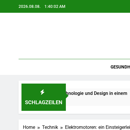
Skip
2026.08.08.
1:40:04 AM
to
content
GESUNDH
– Qualität, Technologie und Design in einem
K
2
SCHLAGZEILEN
Home
Technik
Elektromotoren: ein Einsteigerle