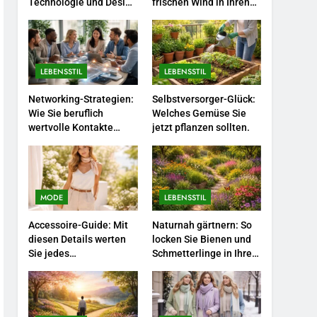
Farbenpracht statt
Technologie und Design
frischen Wind in Ihren
in einem
Job.
Wintergrau: So
kombinieren Sie
MODE
Pastelltöne in diesem
Jahr.
1
LEBENSSTIL
LEBENSSTIL
Polnischer Hersteller von
Socken – Qualität,
Networking-Strategien:
Selbstversorger-Glück:
Wie Sie beruflich
Welches Gemüse Sie
Technologie und Design in
MODE
wertvolle Kontakte
jetzt pflanzen sollten.
einem
knüpfen.
2
Karriere-Frühling: So
bringen Sie jetzt frischen
Wind in Ihren Job.
MODE
LEBENSSTIL
LEBENSSTIL
Accessoire-Guide: Mit
Naturnah gärtnern: So
3
diesen Details werten
locken Sie Bienen und
Networking-Strategien:
Sie jedes
Schmetterlinge in Ihren
Wie Sie beruflich wertvolle
Frühlingsoutfit auf.
Garten.
Kontakte knüpfen.
LEBENSSTIL
4