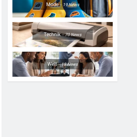
Mode
19
News
Technik
70
News
Welt
18
News