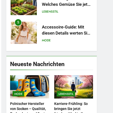
Welches Gemüse Sie jetzt
pflanzen sollten.
LEBENSSTIL
5
Accessoire-Guide: Mit
diesen Details werten Sie
jedes Frühlingsoutfit auf.
MODE
6
Naturnah gärtnern: So
locken Sie Bienen und
Neueste Nachrichten
Schmetterlinge in Ihren
LEBENSSTIL
Garten.
7
Berufliche
Neuorientierung: Mut zum
MODE
LEBENSSTIL
Quereinstieg in der neuen
LEBENSSTIL
Saison.
Polnischer Hersteller
Karriere-Frühling: So
8
von Socken – Qualität,
bringen Sie jetzt