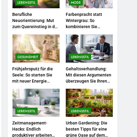
Selbstversorger-Glück:
LEBENSSTIL
MODE
Welches Gemüse Sie jetzt
Berufliche
Farbenpracht statt
pflanzen sollten.
LEBENSSTIL
Neuorientierung: Mut
Wintergrau: So
zum Quereinstieg in der
kombinieren Sie
5
neuen Saison.
Pastelltöne in diesem
Accessoire-Guide: Mit
Jahr.
diesen Details werten Sie
jedes Frühlingsoutfit auf.
MODE
GESUNDHEIT
LEBENSSTIL
6
Frühjahrsputz für die
Gehaltsverhandlung:
Naturnah gärtnern: So
Seele: So starten Sie
Mit diesen Argumenten
locken Sie Bienen und
mit neuer Energie
überzeugen Sie Ihren
Schmetterlinge in Ihren
durch.
Chef.
LEBENSSTIL
Garten.
7
Berufliche
LEBENSSTIL
LEBENSSTIL
Neuorientierung: Mut zum
Quereinstieg in der neuen
Zeitmanagement-
Urban Gardening: Die
LEBENSSTIL
Saison.
Hacks: Endlich
besten Tipps für eine
produktiver arbeiten
grüne Oase auf dem
8