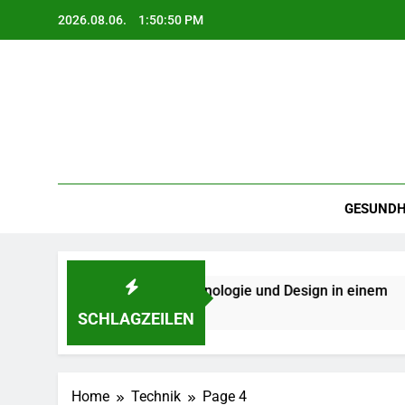
Skip
2026.08.06.
1:50:52 PM
to
content
GESUNDH
 – Qualität, Technologie und Design in einem
SCHLAGZEILEN
Home
Technik
Page 4