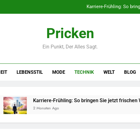
Karriere-Frühling: So brin
Networking-Strategien: Wie Sie
Pricken
Selbstversorger-Glück: Welc
Ein Punkt, Der Alles Sagt.
Polnischer Hersteller von Socken – Qua
Karriere-Frühling: So brin
EIT
LEBENSSTIL
MODE
TECHNIK
WELT
BLOG
Networking-Strategien: Wie Sie
Selbstversorger-Glück: Welc
Karriere-Frühling: So bringen Sie jetzt frischen Wind in Ihren J
2 Monaten Ago