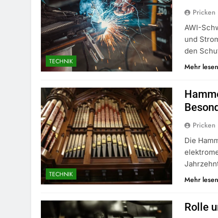
Pricken
AWI-Schw
und Strom
den Schu
TECHNIK
Mehr lese
Hammon
Besond
Pricken
Die Hammo
elektrome
Jahrzehn
TECHNIK
Mehr lese
Rolle 