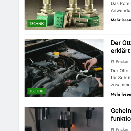
Das Poten
Anwendun
Mehr lese
TECHNIK
Der Ott
erklärt
Pricken
Der Otto-
für Schri
zusammen
TECHNIK
Mehr lese
Geheim
funkti
Pricken