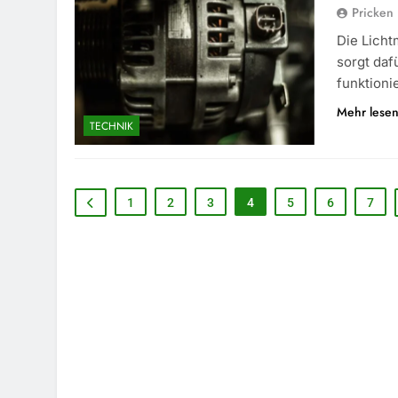
Pricken
Die Licht
sorgt daf
funktioni
Mehr lese
TECHNIK
1
2
3
4
5
6
7