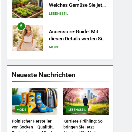
Welches Gemüse Sie jetzt
pflanzen sollten.
LEBENSSTIL
5
Accessoire-Guide: Mit
diesen Details werten Sie
jedes Frühlingsoutfit auf.
MODE
6
Naturnah gärtnern: So
locken Sie Bienen und
Neueste Nachrichten
Schmetterlinge in Ihren
LEBENSSTIL
Garten.
7
Berufliche
Neuorientierung: Mut zum
MODE
LEBENSSTIL
Quereinstieg in der neuen
LEBENSSTIL
Saison.
Polnischer Hersteller
Karriere-Frühling: So
8
von Socken – Qualität,
bringen Sie jetzt