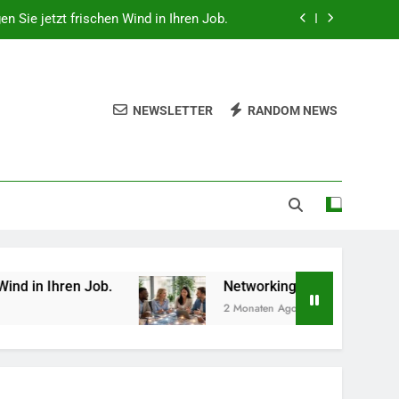
gen Sie jetzt frischen Wind in Ihren Job.
 beruflich wertvolle Kontakte knüpfen.
hes Gemüse Sie jetzt pflanzen sollten.
NEWSLETTER
RANDOM NEWS
lität, Technologie und Design in einem
gen Sie jetzt frischen Wind in Ihren Job.
 beruflich wertvolle Kontakte knüpfen.
hes Gemüse Sie jetzt pflanzen sollten.
ob.
Networking-Strategien: Wie Sie beruflich 
2 Monaten Ago