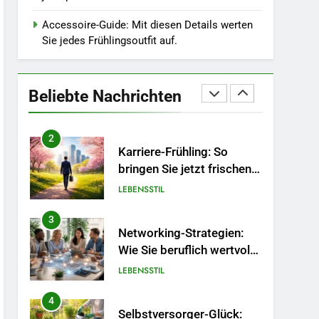
Wintergrau: So
kombinieren Sie
Accessoire-Guide: Mit diesen Details werten
MODE
Pastelltöne in diesem
Sie jedes Frühlingsoutfit auf.
Jahr.
1
Polnischer Hersteller von
Socken – Qualität,
Beliebte Nachrichten
Technologie und Design in
MODE
einem
2
Karriere-Frühling: So
bringen Sie jetzt frischen
Wind in Ihren Job.
LEBENSSTIL
3
Networking-Strategien:
Wie Sie beruflich wertvolle
Kontakte knüpfen.
LEBENSSTIL
4
Selbstversorger-Glück: