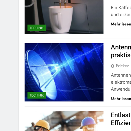
Ein Kaffe
und erzeu
Mehr lese
TECHNIK
Antenn
prakti
Pricken
Antennen
elektroma
Anwendun
TECHNIK
Mehr lese
Entlas
Effizie