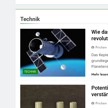
Technik
Wie da
revolut
Pricken
Das Kepl
grundlege
Planeten
TECHNIK
Mehr lese
Potent
verstä
Pricken