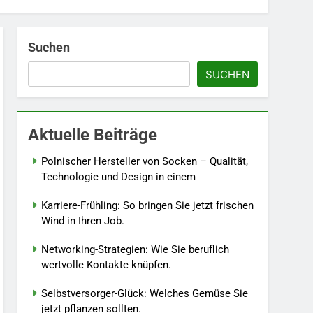
Suchen
5
Accessoire-Guide: Mit
SUCHEN
diesen Details werten Sie
jedes Frühlingsoutfit auf.
MODE
6
Aktuelle Beiträge
Naturnah gärtnern: So
locken Sie Bienen und
Polnischer Hersteller von Socken – Qualität,
Schmetterlinge in Ihren
Technologie und Design in einem
LEBENSSTIL
Garten.
Karriere-Frühling: So bringen Sie jetzt frischen
7
Wind in Ihren Job.
Berufliche
Neuorientierung: Mut zum
Networking-Strategien: Wie Sie beruflich
Quereinstieg in der neuen
LEBENSSTIL
wertvolle Kontakte knüpfen.
Saison.
8
Selbstversorger-Glück: Welches Gemüse Sie
Farbenpracht statt
jetzt pflanzen sollten.