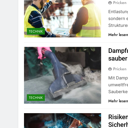
Pricken
Entlastun
sondern e
Strukture
TECHNIK
Mehr lese
Dampfr
saube
Pricken
Mit Dampf
umweltfre
Sauberkei
TECHNIK
Mehr lese
Risike
Siche