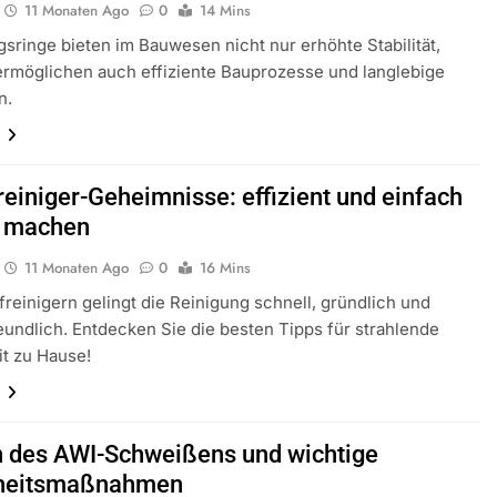
11 Monaten Ago
0
14 Mins
gsringe bieten im Bauwesen nicht nur erhöhte Stabilität,
rmöglichen auch effiziente Bauprozesse und langlebige
n.
n
einiger-Geheimnisse: effizient und einfach
r machen
11 Monaten Ago
0
16 Mins
reinigern gelingt die Reinigung schnell, gründlich und
undlich. Entdecken Sie die besten Tipps für strahlende
t zu Hause!
n
n des AWI-Schweißens und wichtige
rheitsmaßnahmen