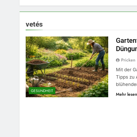
vetés
Gartenf
Düngun
Pricken
Mit der G
Tipps zu
blühende
GESUNDHEIT
Mehr lese