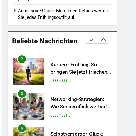
Wintergrau: So
kombinieren Sie
Accessoire-Guide: Mit diesen Details werten
MODE
Pastelltöne in diesem
Sie jedes Frühlingsoutfit auf.
Jahr.
1
Polnischer Hersteller von
Socken – Qualität,
Beliebte Nachrichten
Technologie und Design in
MODE
einem
2
Karriere-Frühling: So
bringen Sie jetzt frischen
Wind in Ihren Job.
LEBENSSTIL
3
Networking-Strategien:
Wie Sie beruflich wertvolle
Kontakte knüpfen.
LEBENSSTIL
4
Selbstversorger-Glück: