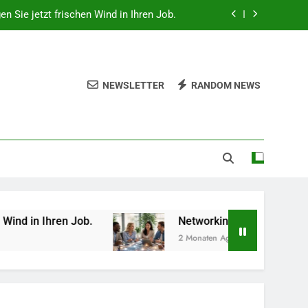
gen Sie jetzt frischen Wind in Ihren Job.
 beruflich wertvolle Kontakte knüpfen.
hes Gemüse Sie jetzt pflanzen sollten.
NEWSLETTER
RANDOM NEWS
lität, Technologie und Design in einem
gen Sie jetzt frischen Wind in Ihren Job.
 beruflich wertvolle Kontakte knüpfen.
hes Gemüse Sie jetzt pflanzen sollten.
ren Job.
Networking-Strategien: Wie Sie berufl
2 Monaten Ago