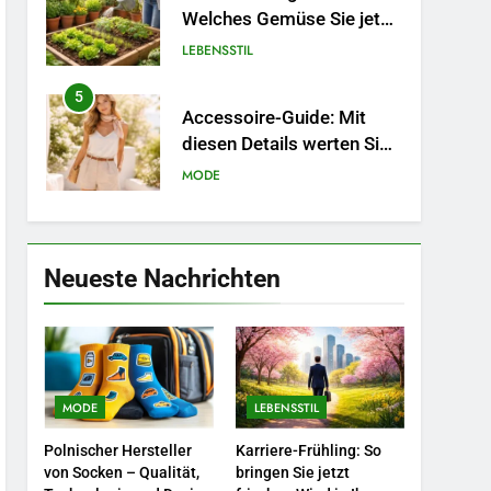
Welches Gemüse Sie jetzt
pflanzen sollten.
LEBENSSTIL
5
Accessoire-Guide: Mit
diesen Details werten Sie
jedes Frühlingsoutfit auf.
MODE
6
Naturnah gärtnern: So
locken Sie Bienen und
Neueste Nachrichten
Schmetterlinge in Ihren
LEBENSSTIL
Garten.
7
Berufliche
Neuorientierung: Mut zum
MODE
LEBENSSTIL
Quereinstieg in der neuen
LEBENSSTIL
Saison.
Polnischer Hersteller
Karriere-Frühling: So
8
von Socken – Qualität,
bringen Sie jetzt