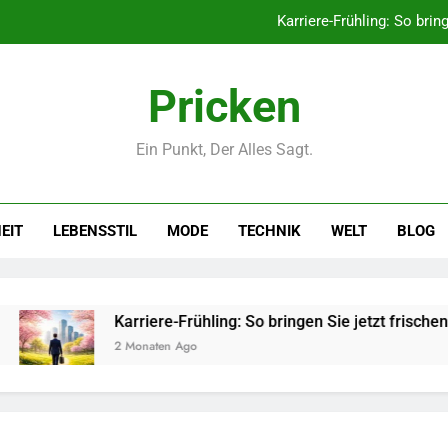
Karriere-Frühling: So brin
Networking-Strategien: Wie Sie
Pricken
Selbstversorger-Glück: Welc
Ein Punkt, Der Alles Sagt.
Polnischer Hersteller von Socken – Qua
Karriere-Frühling: So brin
EIT
LEBENSSTIL
MODE
TECHNIK
WELT
BLOG
Networking-Strategien: Wie Sie
Selbstversorger-Glück: Welc
Karriere-Frühling: So bringen Sie jetzt frischen Wind in Ih
2 Monaten Ago