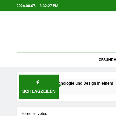
Skip
2026.08.07.
8:32:28 PM
to
content
GESUNDH
ocken – Qualität, Technologie und Design in einem
SCHLAGZEILEN
Home
vetés