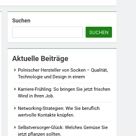
Suchen
5
Accessoire-Guide: Mit
SUCHEN
diesen Details werten Sie
jedes Frühlingsoutfit auf.
MODE
6
Aktuelle Beiträge
Naturnah gärtnern: So
locken Sie Bienen und
Polnischer Hersteller von Socken – Qualität,
Schmetterlinge in Ihren
Technologie und Design in einem
LEBENSSTIL
Garten.
Karriere-Frühling: So bringen Sie jetzt frischen
7
Wind in Ihren Job.
Berufliche
Neuorientierung: Mut zum
Networking-Strategien: Wie Sie beruflich
Quereinstieg in der neuen
LEBENSSTIL
wertvolle Kontakte knüpfen.
Saison.
8
Selbstversorger-Glück: Welches Gemüse Sie
Farbenpracht statt
jetzt pflanzen sollten.