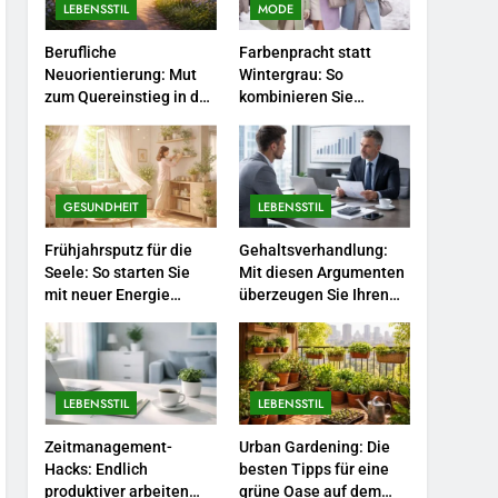
Selbstversorger-Glück:
LEBENSSTIL
MODE
Welches Gemüse Sie jetzt
Berufliche
Farbenpracht statt
pflanzen sollten.
LEBENSSTIL
Neuorientierung: Mut
Wintergrau: So
zum Quereinstieg in der
kombinieren Sie
5
neuen Saison.
Pastelltöne in diesem
Accessoire-Guide: Mit
Jahr.
diesen Details werten Sie
jedes Frühlingsoutfit auf.
MODE
GESUNDHEIT
LEBENSSTIL
6
Frühjahrsputz für die
Gehaltsverhandlung:
Naturnah gärtnern: So
Seele: So starten Sie
Mit diesen Argumenten
locken Sie Bienen und
mit neuer Energie
überzeugen Sie Ihren
Schmetterlinge in Ihren
durch.
Chef.
LEBENSSTIL
Garten.
7
Berufliche
LEBENSSTIL
LEBENSSTIL
Neuorientierung: Mut zum
Quereinstieg in der neuen
Zeitmanagement-
Urban Gardening: Die
LEBENSSTIL
Saison.
Hacks: Endlich
besten Tipps für eine
produktiver arbeiten
grüne Oase auf dem
8