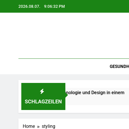
Skip
2026.08.07.
9:06:33 PM
to
content
GESUNDH
cken – Qualität, Technologie und Design in einem
SCHLAGZEILEN
Home
styling