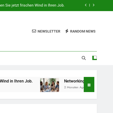
gen Sie jetzt frischen Wind in Ihren Job.
 beruflich wertvolle Kontakte knüpfen.
hes Gemüse Sie jetzt pflanzen sollten.
NEWSLETTER
RANDOM NEWS
lität, Technologie und Design in einem
gen Sie jetzt frischen Wind in Ihren Job.
 beruflich wertvolle Kontakte knüpfen.
hes Gemüse Sie jetzt pflanzen sollten.
en Job.
Networking-Strategien: Wie Sie berufli
2 Monaten Ago