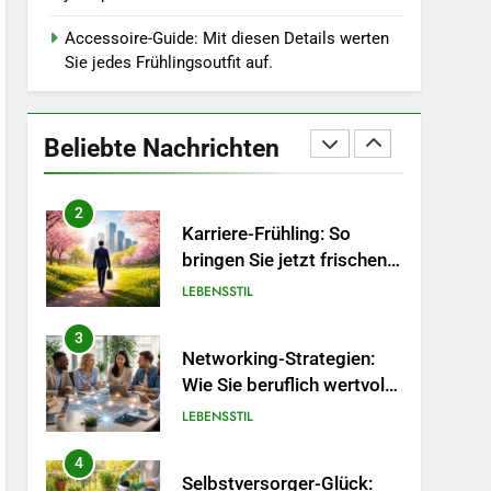
Wintergrau: So
kombinieren Sie
Accessoire-Guide: Mit diesen Details werten
MODE
Pastelltöne in diesem
Sie jedes Frühlingsoutfit auf.
Jahr.
1
Polnischer Hersteller von
Socken – Qualität,
Beliebte Nachrichten
Technologie und Design in
MODE
einem
2
Karriere-Frühling: So
bringen Sie jetzt frischen
Wind in Ihren Job.
LEBENSSTIL
3
Networking-Strategien:
Wie Sie beruflich wertvolle
Kontakte knüpfen.
LEBENSSTIL
4
Selbstversorger-Glück: