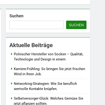
Suchen
5
Accessoire-Guide: Mit
SUCHEN
diesen Details werten Sie
jedes Frühlingsoutfit auf.
MODE
6
Aktuelle Beiträge
Naturnah gärtnern: So
locken Sie Bienen und
Polnischer Hersteller von Socken – Qualität,
Schmetterlinge in Ihren
Technologie und Design in einem
LEBENSSTIL
Garten.
Karriere-Frühling: So bringen Sie jetzt frischen
7
Wind in Ihren Job.
Berufliche
Neuorientierung: Mut zum
Networking-Strategien: Wie Sie beruflich
Quereinstieg in der neuen
LEBENSSTIL
wertvolle Kontakte knüpfen.
Saison.
8
Selbstversorger-Glück: Welches Gemüse Sie
Farbenpracht statt
jetzt pflanzen sollten.