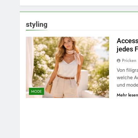
styling
Access
jedes F
Pricken
Von filig
welche Ac
und mode
MODE
Mehr lese