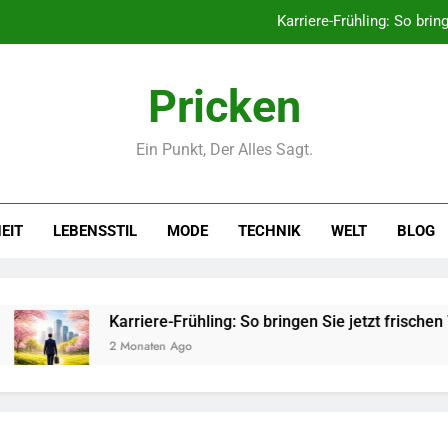
Karriere-Frühling: So brin
Networking-Strategien: Wie Sie
Pricken
Selbstversorger-Glück: Welc
Ein Punkt, Der Alles Sagt.
Polnischer Hersteller von Socken – Qua
Karriere-Frühling: So brin
EIT
LEBENSSTIL
MODE
TECHNIK
WELT
BLOG
Networking-Strategien: Wie Sie
Selbstversorger-Glück: Welc
Karriere-Frühling: So bringen Sie jetzt frischen Wind in Ihr
2 Monaten Ago