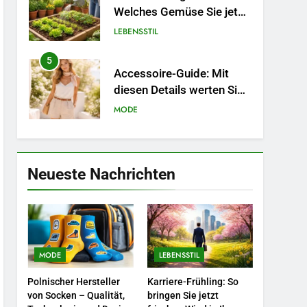
Welches Gemüse Sie jetzt
pflanzen sollten.
LEBENSSTIL
5
Accessoire-Guide: Mit
diesen Details werten Sie
jedes Frühlingsoutfit auf.
MODE
6
Naturnah gärtnern: So
locken Sie Bienen und
Neueste Nachrichten
Schmetterlinge in Ihren
LEBENSSTIL
Garten.
7
Berufliche
Neuorientierung: Mut zum
MODE
LEBENSSTIL
Quereinstieg in der neuen
LEBENSSTIL
Saison.
Polnischer Hersteller
Karriere-Frühling: So
8
von Socken – Qualität,
bringen Sie jetzt