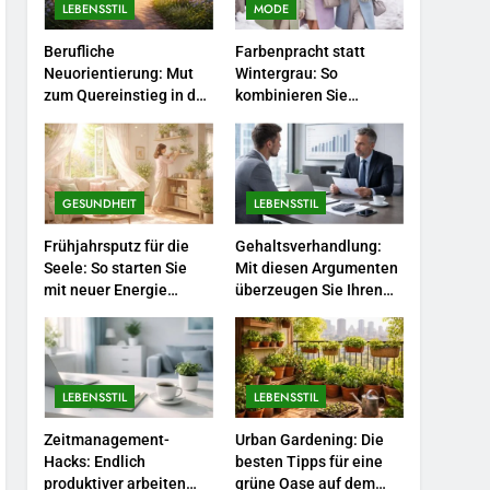
Selbstversorger-Glück:
LEBENSSTIL
MODE
Welches Gemüse Sie jetzt
Berufliche
Farbenpracht statt
pflanzen sollten.
LEBENSSTIL
Neuorientierung: Mut
Wintergrau: So
zum Quereinstieg in der
kombinieren Sie
5
neuen Saison.
Pastelltöne in diesem
Accessoire-Guide: Mit
Jahr.
diesen Details werten Sie
jedes Frühlingsoutfit auf.
MODE
GESUNDHEIT
LEBENSSTIL
6
Frühjahrsputz für die
Gehaltsverhandlung:
Naturnah gärtnern: So
Seele: So starten Sie
Mit diesen Argumenten
locken Sie Bienen und
mit neuer Energie
überzeugen Sie Ihren
Schmetterlinge in Ihren
durch.
Chef.
LEBENSSTIL
Garten.
7
Berufliche
LEBENSSTIL
LEBENSSTIL
Neuorientierung: Mut zum
Quereinstieg in der neuen
Zeitmanagement-
Urban Gardening: Die
LEBENSSTIL
Saison.
Hacks: Endlich
besten Tipps für eine
produktiver arbeiten
grüne Oase auf dem
8