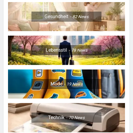
Gesundheit
82
News
Lebensstil
78
News
Mode
19
News
Technik
70
News