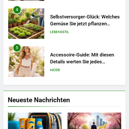
4
Selbstversorger-Glück: Welches
Gemüse Sie jetzt pflanzen
sollten.
LEBENSSTIL
5
Accessoire-Guide: Mit diesen
Details werten Sie jedes
Frühlingsoutfit auf.
MODE
6
Naturnah gärtnern: So locken
Neueste Nachrichten
Sie Bienen und Schmetterlinge
in Ihren Garten.
LEBENSSTIL
7