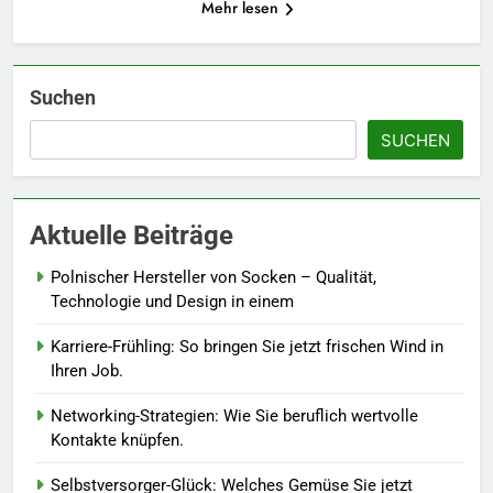
5
Mehr lesen
Accessoire-Guide: Mit diesen
Details werten Sie jedes
Frühlingsoutfit auf.
MODE
Suchen
SUCHEN
6
Naturnah gärtnern: So locken
Sie Bienen und Schmetterlinge
Aktuelle Beiträge
in Ihren Garten.
LEBENSSTIL
Polnischer Hersteller von Socken – Qualität,
7
Technologie und Design in einem
Berufliche Neuorientierung: Mut
Karriere-Frühling: So bringen Sie jetzt frischen Wind in
zum Quereinstieg in der neuen
Ihren Job.
Saison.
LEBENSSTIL
Networking-Strategien: Wie Sie beruflich wertvolle
Kontakte knüpfen.
8
Farbenpracht statt Wintergrau:
Selbstversorger-Glück: Welches Gemüse Sie jetzt