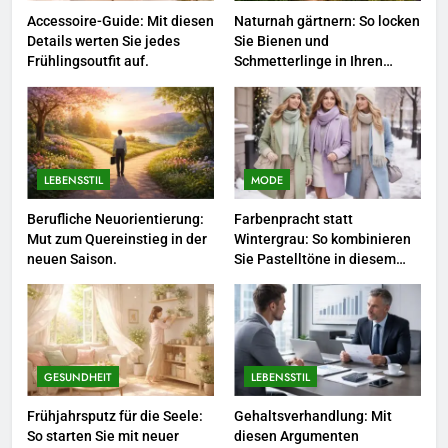
LEBENSSTIL
Accessoire-Guide: Mit diesen
Naturnah gärtnern: So locken
Details werten Sie jedes
Sie Bienen und
3
Frühlingsoutfit auf.
Schmetterlinge in Ihren
Garten.
Networking-Strategien: Wie Sie
beruflich wertvolle Kontakte
knüpfen.
LEBENSSTIL
LEBENSSTIL
MODE
4
Selbstversorger-Glück: Welches
Berufliche Neuorientierung:
Farbenpracht statt
Mut zum Quereinstieg in der
Wintergrau: So kombinieren
Gemüse Sie jetzt pflanzen
neuen Saison.
Sie Pastelltöne in diesem
sollten.
LEBENSSTIL
Jahr.
5
Accessoire-Guide: Mit diesen
Details werten Sie jedes
GESUNDHEIT
LEBENSSTIL
Frühlingsoutfit auf.
MODE
Frühjahrsputz für die Seele:
Gehaltsverhandlung: Mit
So starten Sie mit neuer
diesen Argumenten