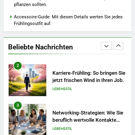
So kombinieren Sie Pastelltöne
pflanzen sollten.
in diesem Jahr.
MODE
Accessoire-Guide: Mit diesen Details werten Sie jedes
Frühlingsoutfit auf.
1
Polnischer Hersteller von
Socken – Qualität, Technologie
Beliebte Nachrichten
und Design in einem
MODE
2
Karriere-Frühling: So bringen Sie
jetzt frischen Wind in Ihren Job.
LEBENSSTIL
3
Networking-Strategien: Wie Sie
beruflich wertvolle Kontakte
knüpfen.
LEBENSSTIL