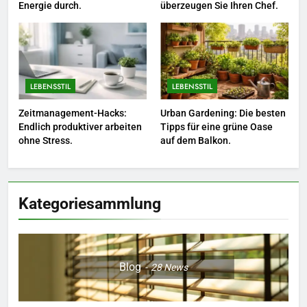
Energie durch.
überzeugen Sie Ihren Chef.
6
Naturnah gärtnern: So locken
Sie Bienen und Schmetterlinge
in Ihren Garten.
LEBENSSTIL
LEBENSSTIL
LEBENSSTIL
7
Zeitmanagement-Hacks:
Urban Gardening: Die besten
Berufliche Neuorientierung: Mut
Endlich produktiver arbeiten
Tipps für eine grüne Oase
zum Quereinstieg in der neuen
ohne Stress.
auf dem Balkon.
Saison.
LEBENSSTIL
8
Kategoriesammlung
Farbenpracht statt Wintergrau:
So kombinieren Sie Pastelltöne
in diesem Jahr.
MODE
Blog
28
News