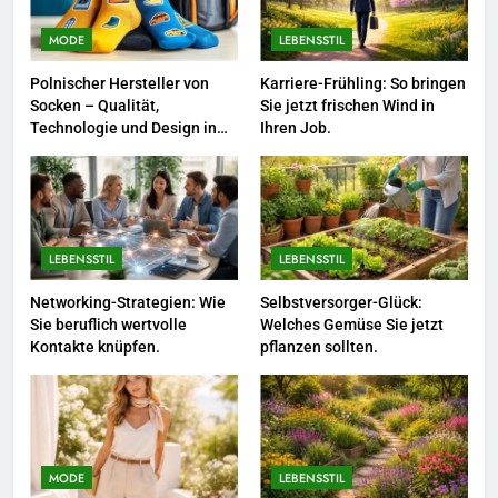
Berufliche Neuorientierung: Mut
zum Quereinstieg in der neuen
MODE
LEBENSSTIL
Saison.
LEBENSSTIL
Polnischer Hersteller von
Karriere-Frühling: So bringen
Socken – Qualität,
Sie jetzt frischen Wind in
8
Technologie und Design in
Ihren Job.
einem
Farbenpracht statt Wintergrau:
So kombinieren Sie Pastelltöne
in diesem Jahr.
MODE
LEBENSSTIL
LEBENSSTIL
1
Polnischer Hersteller von
Networking-Strategien: Wie
Selbstversorger-Glück:
Sie beruflich wertvolle
Welches Gemüse Sie jetzt
Socken – Qualität, Technologie
Kontakte knüpfen.
pflanzen sollten.
und Design in einem
MODE
2
Karriere-Frühling: So bringen Sie
jetzt frischen Wind in Ihren Job.
MODE
LEBENSSTIL