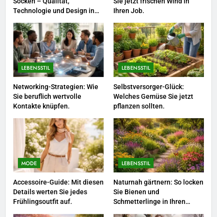
Socken – Qualität,
Sie jetzt frischen Wind in
8
Technologie und Design in
Ihren Job.
einem
Farbenpracht statt Wintergrau:
So kombinieren Sie Pastelltöne
in diesem Jahr.
MODE
LEBENSSTIL
LEBENSSTIL
1
Polnischer Hersteller von
Networking-Strategien: Wie
Selbstversorger-Glück:
Sie beruflich wertvolle
Welches Gemüse Sie jetzt
Socken – Qualität, Technologie
Kontakte knüpfen.
pflanzen sollten.
und Design in einem
MODE
2
Karriere-Frühling: So bringen Sie
jetzt frischen Wind in Ihren Job.
MODE
LEBENSSTIL
LEBENSSTIL
Accessoire-Guide: Mit diesen
Naturnah gärtnern: So locken
Details werten Sie jedes
Sie Bienen und
3
Frühlingsoutfit auf.
Schmetterlinge in Ihren
Garten.
Networking-Strategien: Wie Sie