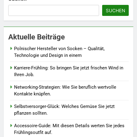
SUCHEN
6
Naturnah gärtnern: So locken
Sie Bienen und Schmetterlinge
Aktuelle Beiträge
in Ihren Garten.
LEBENSSTIL
Polnischer Hersteller von Socken – Qualität,
7
Technologie und Design in einem
Berufliche Neuorientierung: Mut
Karriere-Frühling: So bringen Sie jetzt frischen Wind in
zum Quereinstieg in der neuen
Ihren Job.
Saison.
LEBENSSTIL
Networking-Strategien: Wie Sie beruflich wertvolle
Kontakte knüpfen.
8
Farbenpracht statt Wintergrau:
Selbstversorger-Glück: Welches Gemüse Sie jetzt
So kombinieren Sie Pastelltöne
pflanzen sollten.
in diesem Jahr.
MODE
Accessoire-Guide: Mit diesen Details werten Sie jedes
Frühlingsoutfit auf.
1