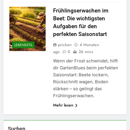
Frühlingserwachen im
Beet: Die wichtigsten
Aufgaben für den
perfekten Saisonstart
pricken
4 Monaten
LEBENSSTIL
ago
0
26 mins
Wenn der Frost schwindet, hilft
dir GartenBlues beim perfekten
Saisonstart: Beete lockern,
Rückschnitt wagen, Boden
stärken – so gelingt das
Frühlingserwachen.
5
Mehr lesen
Accessoire-Guide: Mit diesen
Details werten Sie jedes
Frühlingsoutfit auf.
MODE
Suchen