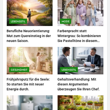
beruflich wertvolle Kontakte
knüpfen.
LEBENSSTIL
LEBENSSTIL
MODE
4
Selbstversorger-Glück: Welches
Berufliche Neuorientierung:
Farbenpracht statt
Mut zum Quereinstieg in der
Wintergrau: So kombinieren
Gemüse Sie jetzt pflanzen
neuen Saison.
Sie Pastelltöne in diesem
sollten.
LEBENSSTIL
Jahr.
5
Accessoire-Guide: Mit diesen
Details werten Sie jedes
GESUNDHEIT
LEBENSSTIL
Frühlingsoutfit auf.
MODE
Frühjahrsputz für die Seele:
Gehaltsverhandlung: Mit
So starten Sie mit neuer
diesen Argumenten
Energie durch.
überzeugen Sie Ihren Chef.
6
Naturnah gärtnern: So locken
Sie Bienen und Schmetterlinge
in Ihren Garten.
LEBENSSTIL