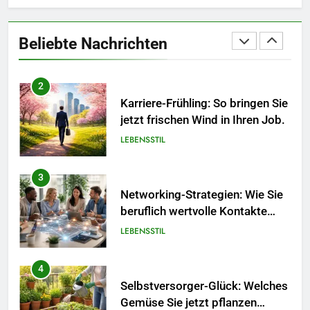
Polnischer Hersteller von
Socken – Qualität, Technologie
Beliebte Nachrichten
und Design in einem
MODE
2
Karriere-Frühling: So bringen Sie
jetzt frischen Wind in Ihren Job.
LEBENSSTIL
3
Networking-Strategien: Wie Sie
beruflich wertvolle Kontakte
knüpfen.
LEBENSSTIL
4
Selbstversorger-Glück: Welches
Gemüse Sie jetzt pflanzen