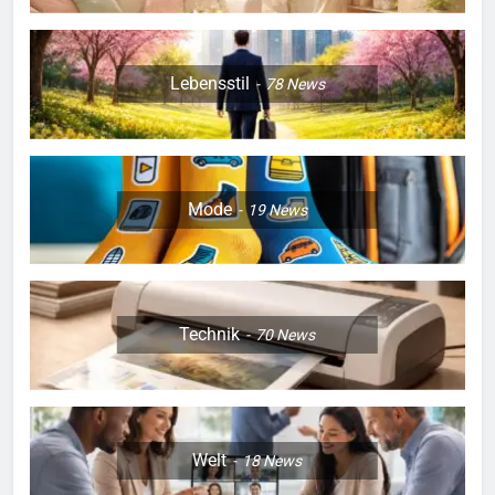
Lebensstil
78
News
Mode
19
News
Technik
70
News
Welt
18
News