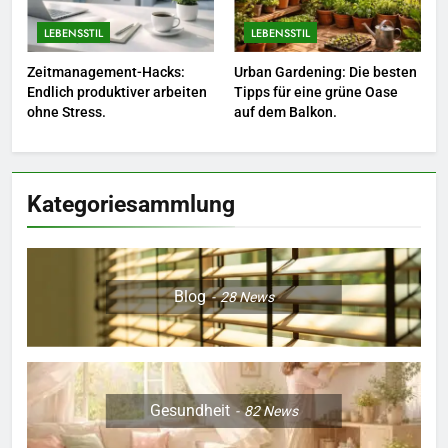
LEBENSSTIL
LEBENSSTIL
7
Zeitmanagement-Hacks:
Urban Gardening: Die besten
Berufliche Neuorientierung: Mut
Endlich produktiver arbeiten
Tipps für eine grüne Oase
zum Quereinstieg in der neuen
ohne Stress.
auf dem Balkon.
Saison.
LEBENSSTIL
8
Kategoriesammlung
Farbenpracht statt Wintergrau:
So kombinieren Sie Pastelltöne
in diesem Jahr.
MODE
Blog
28
News
Gesundheit
82
News