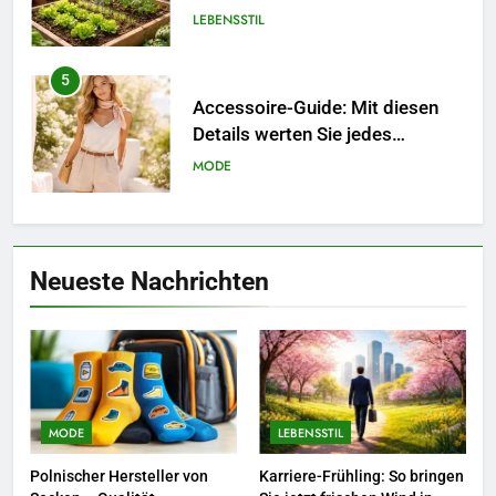
sollten.
LEBENSSTIL
5
Accessoire-Guide: Mit diesen
Details werten Sie jedes
Frühlingsoutfit auf.
MODE
6
Naturnah gärtnern: So locken
Neueste Nachrichten
Sie Bienen und Schmetterlinge
in Ihren Garten.
LEBENSSTIL
7
Berufliche Neuorientierung: Mut
zum Quereinstieg in der neuen
MODE
LEBENSSTIL
Saison.
LEBENSSTIL
Polnischer Hersteller von
Karriere-Frühling: So bringen