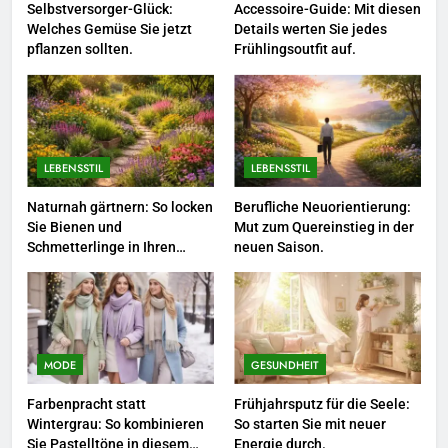
Selbstversorger-Glück:
Accessoire-Guide: Mit diesen
Karriere-Frühling: So bringen Sie
Welches Gemüse Sie jetzt
Details werten Sie jedes
jetzt frischen Wind in Ihren Job.
pflanzen sollten.
Frühlingsoutfit auf.
LEBENSSTIL
4
Networking-Strategien: Wie Sie
LEBENSSTIL
LEBENSSTIL
beruflich wertvolle Kontakte
knüpfen.
LEBENSSTIL
Naturnah gärtnern: So locken
Berufliche Neuorientierung:
Sie Bienen und
Mut zum Quereinstieg in der
Schmetterlinge in Ihren
neuen Saison.
5
Garten.
Selbstversorger-Glück: Welches
Gemüse Sie jetzt pflanzen
sollten.
LEBENSSTIL
MODE
GESUNDHEIT
6
Farbenpracht statt
Frühjahrsputz für die Seele:
Accessoire-Guide: Mit diesen
Wintergrau: So kombinieren
So starten Sie mit neuer
Details werten Sie jedes
Sie Pastelltöne in diesem
Energie durch.