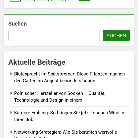
sollten.
LEBENSSTIL
6
Suchen
Accessoire-Guide: Mit diesen
SUCHEN
Details werten Sie jedes
Frühlingsoutfit auf.
MODE
Aktuelle Beiträge
7
Naturnah gärtnern: So locken
Blütenpracht im Spätsommer: Diese Pflanzen machen
Sie Bienen und Schmetterlinge
den Garten im August besonders schön
in Ihren Garten.
LEBENSSTIL
Polnischer Hersteller von Socken – Qualität,
Technologie und Design in einem
8
Berufliche Neuorientierung: Mut
Karriere-Frühling: So bringen Sie jetzt frischen Wind in
zum Quereinstieg in der neuen
Ihren Job.
Saison.
LEBENSSTIL
Networking-Strategien: Wie Sie beruflich wertvolle