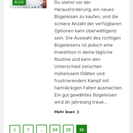
Du stehst vor der
BLOG
Herausforderung, ein neues
Bügeleisen zu kaufen, und die
schiere Anzahl der verfügbaren
Optionen kann überwältigend
sein. Die Auswahl des richtigen
Bügeleisens ist jedoch eine
Investition in deine tägliche
Routine und kann den
Unterschied zwischen
mühelosem Glätten und
frustrierendem Kampf mit
hartnäckigen Falten ausmachen.
Ein gut gewähltes Bügeleisen
wird dir jahrelang treue…
Mehr lesen
5
Selbstversorger-Glück: Welches
Gemüse Sie jetzt pflanzen
1
…
24
25
26