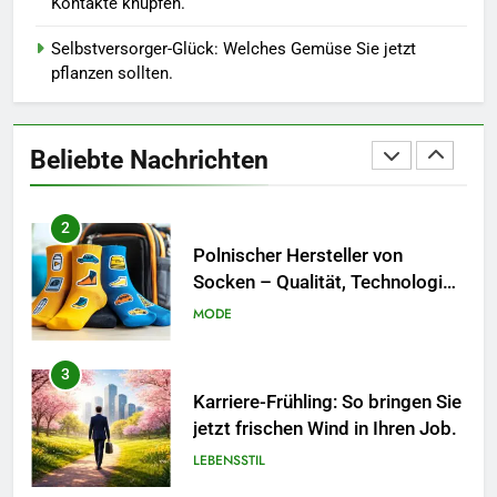
Kontakte knüpfen.
1
Blütenpracht im Spätsommer:
Selbstversorger-Glück: Welches Gemüse Sie jetzt
Diese Pflanzen machen den
pflanzen sollten.
Garten im August besonders
LEBENSSTIL
schön
Beliebte Nachrichten
2
Polnischer Hersteller von
Socken – Qualität, Technologie
und Design in einem
MODE
3
Karriere-Frühling: So bringen Sie
jetzt frischen Wind in Ihren Job.
LEBENSSTIL
4
Networking-Strategien: Wie Sie