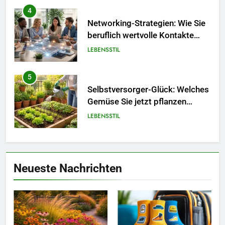
beruflich wertvolle Kontakte
knüpfen.
LEBENSSTIL
5
Selbstversorger-Glück: Welches
Gemüse Sie jetzt pflanzen
sollten.
LEBENSSTIL
6
Accessoire-Guide: Mit diesen
Details werten Sie jedes
Frühlingsoutfit auf.
MODE
Neueste Nachrichten
7
Naturnah gärtnern: So locken
Sie Bienen und Schmetterlinge
in Ihren Garten.
LEBENSSTIL