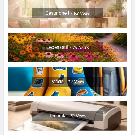
Gesundheit
82
News
Lebensstil
79
News
Mode
19
News
Technik
70
News