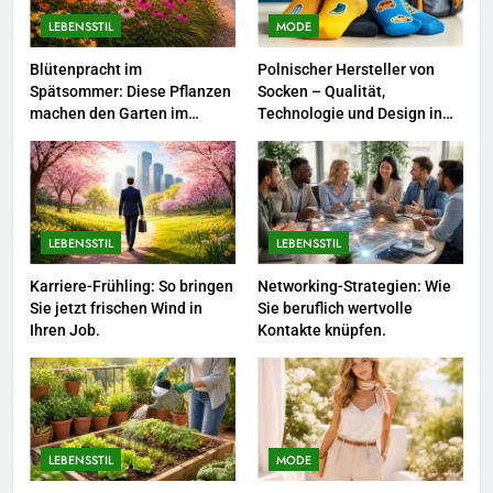
LEBENSSTIL
MODE
8
Blütenpracht im
Polnischer Hersteller von
Berufliche Neuorientierung: Mut
Spätsommer: Diese Pflanzen
Socken – Qualität,
zum Quereinstieg in der neuen
machen den Garten im
Technologie und Design in
Saison.
LEBENSSTIL
August besonders schön
einem
1
Blütenpracht im Spätsommer:
LEBENSSTIL
LEBENSSTIL
Diese Pflanzen machen den
Garten im August besonders
LEBENSSTIL
Karriere-Frühling: So bringen
Networking-Strategien: Wie
schön
Sie jetzt frischen Wind in
Sie beruflich wertvolle
Ihren Job.
Kontakte knüpfen.
2
Polnischer Hersteller von
Socken – Qualität, Technologie
und Design in einem
MODE
LEBENSSTIL
MODE
3