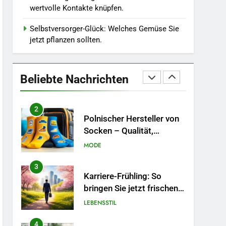
Berufliche
wertvolle Kontakte knüpfen.
Neuorientierung: Mut zum
Quereinstieg in der neuen
Selbstversorger-Glück: Welches Gemüse Sie
LEBENSSTIL
Saison.
jetzt pflanzen sollten.
1
Blütenpracht im
Spätsommer: Diese
Beliebte Nachrichten
Pflanzen machen den
LEBENSSTIL
Garten im August
besonders schön
2
Polnischer Hersteller von
Socken – Qualität,
Technologie und Design in
MODE
einem
3
Karriere-Frühling: So
bringen Sie jetzt frischen
Wind in Ihren Job.
LEBENSSTIL
4