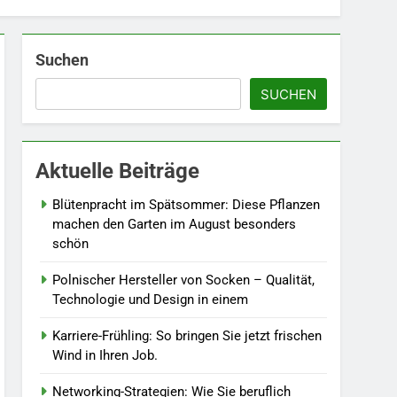
Suchen
5
SUCHEN
Selbstversorger-Glück:
Welches Gemüse Sie jetzt
pflanzen sollten.
LEBENSSTIL
Aktuelle Beiträge
6
Accessoire-Guide: Mit
Blütenpracht im Spätsommer: Diese Pflanzen
diesen Details werten Sie
machen den Garten im August besonders
jedes Frühlingsoutfit auf.
schön
MODE
Polnischer Hersteller von Socken – Qualität,
7
Technologie und Design in einem
Naturnah gärtnern: So
locken Sie Bienen und
Karriere-Frühling: So bringen Sie jetzt frischen
Schmetterlinge in Ihren
LEBENSSTIL
Wind in Ihren Job.
Garten.
8
Networking-Strategien: Wie Sie beruflich