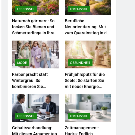
4
Networking-Strategien:
LEBENSSTIL
LEBENSSTIL
Wie Sie beruflich wertvolle
Naturnah gärtnern: So
Berufliche
Kontakte knüpfen.
LEBENSSTIL
locken Sie Bienen und
Neuorientierung: Mut
Schmetterlinge in Ihren
zum Quereinstieg in der
5
Garten.
neuen Saison.
Selbstversorger-Glück:
Welches Gemüse Sie jetzt
pflanzen sollten.
LEBENSSTIL
MODE
GESUNDHEIT
6
Farbenpracht statt
Frühjahrsputz für die
Accessoire-Guide: Mit
Wintergrau: So
Seele: So starten Sie
diesen Details werten Sie
kombinieren Sie
mit neuer Energie
jedes Frühlingsoutfit auf.
Pastelltöne in diesem
durch.
MODE
Jahr.
7
Naturnah gärtnern: So
LEBENSSTIL
LEBENSSTIL
locken Sie Bienen und
Schmetterlinge in Ihren
Gehaltsverhandlung:
Zeitmanagement-
LEBENSSTIL
Garten.
Mit diesen Argumenten
Hacks: Endlich