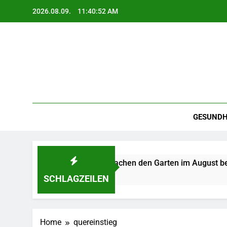
Skip
2026.08.09.
11:40:53 AM
to
content
GESUNDH
r: Diese Pflanzen machen den Garten im August besonders s
SCHLAGZEILEN
Home
quereinstieg