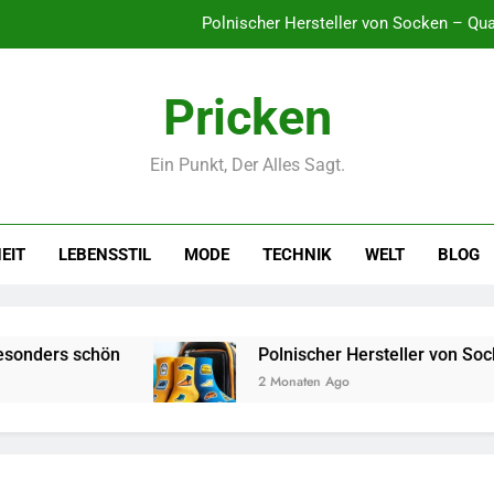
Polnischer Hersteller von Socken – Qua
Karriere-Frühling: So brin
Pricken
Networking-Strategien: Wie Sie
Ein Punkt, Der Alles Sagt.
Blütenpracht im Spätsommer: Diese Pflanzen machen 
Polnischer Hersteller von Socken – Qua
EIT
LEBENSSTIL
MODE
TECHNIK
WELT
BLOG
Karriere-Frühling: So brin
Networking-Strategien: Wie Sie
chön
Polnischer Hersteller von Socken – Quali
2 Monaten Ago