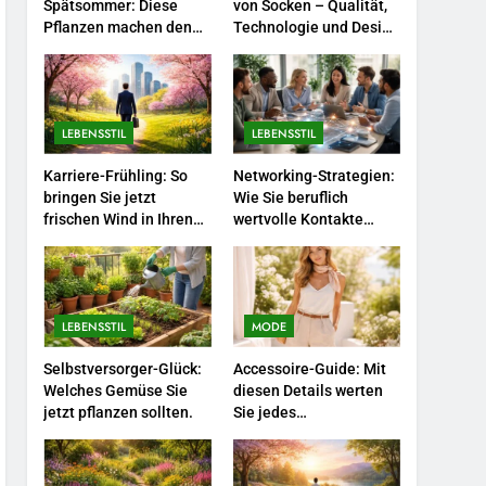
8
Spätsommer: Diese
von Socken – Qualität,
Berufliche
Pflanzen machen den
Technologie und Design
Garten im August
in einem
Neuorientierung: Mut zum
besonders schön
Quereinstieg in der neuen
LEBENSSTIL
Saison.
1
LEBENSSTIL
LEBENSSTIL
Blütenpracht im
Spätsommer: Diese
Karriere-Frühling: So
Networking-Strategien:
bringen Sie jetzt
Wie Sie beruflich
Pflanzen machen den
LEBENSSTIL
frischen Wind in Ihren
wertvolle Kontakte
Garten im August
Job.
knüpfen.
besonders schön
2
Polnischer Hersteller von
Socken – Qualität,
Technologie und Design in
LEBENSSTIL
MODE
MODE
einem
Selbstversorger-Glück:
Accessoire-Guide: Mit
3
Welches Gemüse Sie
diesen Details werten
Karriere-Frühling: So
jetzt pflanzen sollten.
Sie jedes
bringen Sie jetzt frischen
Frühlingsoutfit auf.
Wind in Ihren Job.
LEBENSSTIL