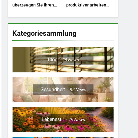
überzeugen Sie Ihren
produktiver arbeiten
8
Chef.
ohne Stress.
Berufliche
Neuorientierung: Mut zum
Quereinstieg in der neuen
LEBENSSTIL
Kategoriesammlung
Saison.
Blog
28
News
Gesundheit
82
News
Lebensstil
79
News