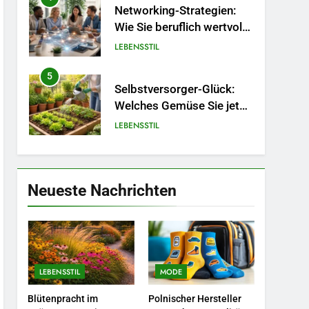
Networking-Strategien:
Wie Sie beruflich wertvolle
Kontakte knüpfen.
LEBENSSTIL
5
Selbstversorger-Glück:
Welches Gemüse Sie jetzt
pflanzen sollten.
LEBENSSTIL
6
Accessoire-Guide: Mit
diesen Details werten Sie
Neueste Nachrichten
jedes Frühlingsoutfit auf.
MODE
7
Naturnah gärtnern: So
locken Sie Bienen und
LEBENSSTIL
MODE
Schmetterlinge in Ihren
LEBENSSTIL
Garten.
Blütenpracht im
Polnischer Hersteller