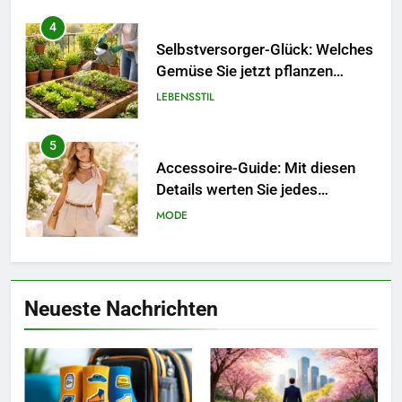
4
Selbstversorger-Glück: Welches
Gemüse Sie jetzt pflanzen
sollten.
LEBENSSTIL
5
Accessoire-Guide: Mit diesen
Details werten Sie jedes
Frühlingsoutfit auf.
MODE
6
Naturnah gärtnern: So locken
Neueste Nachrichten
Sie Bienen und Schmetterlinge
in Ihren Garten.
LEBENSSTIL
7