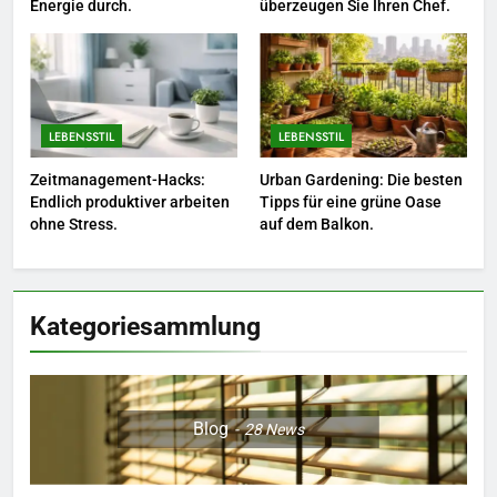
Energie durch.
überzeugen Sie Ihren Chef.
6
Naturnah gärtnern: So locken
Sie Bienen und Schmetterlinge
in Ihren Garten.
LEBENSSTIL
LEBENSSTIL
LEBENSSTIL
7
Zeitmanagement-Hacks:
Urban Gardening: Die besten
Berufliche Neuorientierung: Mut
Endlich produktiver arbeiten
Tipps für eine grüne Oase
zum Quereinstieg in der neuen
ohne Stress.
auf dem Balkon.
Saison.
LEBENSSTIL
8
Kategoriesammlung
Farbenpracht statt Wintergrau:
So kombinieren Sie Pastelltöne
in diesem Jahr.
MODE
Blog
28
News