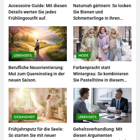
LEBENSSTIL
Accessoire-Guide: Mit diesen
Naturnah gärtnern: So locken
Details werten Sie jedes
Sie Bienen und
3
Frühlingsoutfit auf.
Schmetterlinge in Ihren
Garten.
Networking-Strategien: Wie Sie
beruflich wertvolle Kontakte
knüpfen.
LEBENSSTIL
LEBENSSTIL
MODE
4
Selbstversorger-Glück: Welches
Berufliche Neuorientierung:
Farbenpracht statt
Mut zum Quereinstieg in der
Wintergrau: So kombinieren
Gemüse Sie jetzt pflanzen
neuen Saison.
Sie Pastelltöne in diesem
sollten.
LEBENSSTIL
Jahr.
5
Accessoire-Guide: Mit diesen
Details werten Sie jedes
GESUNDHEIT
LEBENSSTIL
Frühlingsoutfit auf.
MODE
Frühjahrsputz für die Seele:
Gehaltsverhandlung: Mit
So starten Sie mit neuer
diesen Argumenten