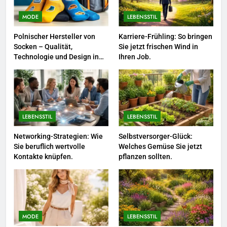
Berufliche Neuorientierung: Mut
zum Quereinstieg in der neuen
MODE
LEBENSSTIL
Saison.
LEBENSSTIL
Polnischer Hersteller von
Karriere-Frühling: So bringen
Socken – Qualität,
Sie jetzt frischen Wind in
8
Technologie und Design in
Ihren Job.
einem
Farbenpracht statt Wintergrau:
So kombinieren Sie Pastelltöne
in diesem Jahr.
MODE
LEBENSSTIL
LEBENSSTIL
1
Polnischer Hersteller von
Networking-Strategien: Wie
Selbstversorger-Glück:
Sie beruflich wertvolle
Welches Gemüse Sie jetzt
Socken – Qualität, Technologie
Kontakte knüpfen.
pflanzen sollten.
und Design in einem
MODE
2
Karriere-Frühling: So bringen Sie
jetzt frischen Wind in Ihren Job.
MODE
LEBENSSTIL