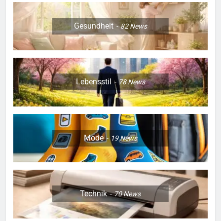
Gesundheit
82
News
Lebensstil
78
News
Mode
19
News
Technik
70
News