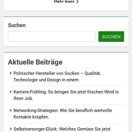
5
Mehr lesen
Accessoire-Guide: Mit diesen
Details werten Sie jedes
Frühlingsoutfit auf.
MODE
Suchen
SUCHEN
6
Naturnah gärtnern: So locken
Sie Bienen und Schmetterlinge
Aktuelle Beiträge
in Ihren Garten.
LEBENSSTIL
Polnischer Hersteller von Socken – Qualität,
7
Technologie und Design in einem
Berufliche Neuorientierung: Mut
Karriere-Frühling: So bringen Sie jetzt frischen Wind in
zum Quereinstieg in der neuen
Ihren Job.
Saison.
LEBENSSTIL
Networking-Strategien: Wie Sie beruflich wertvolle
Kontakte knüpfen.
8
Farbenpracht statt Wintergrau:
Selbstversorger-Glück: Welches Gemüse Sie jetzt
So kombinieren Sie Pastelltöne