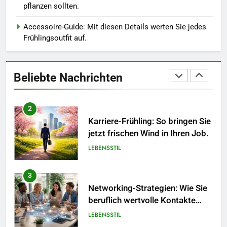
pflanzen sollten.
in diesem Jahr.
MODE
Accessoire-Guide: Mit diesen Details werten Sie jedes
Frühlingsoutfit auf.
1
Polnischer Hersteller von
Socken – Qualität, Technologie
Beliebte Nachrichten
und Design in einem
MODE
2
Karriere-Frühling: So bringen Sie
jetzt frischen Wind in Ihren Job.
LEBENSSTIL
3
Networking-Strategien: Wie Sie
beruflich wertvolle Kontakte
knüpfen.
LEBENSSTIL