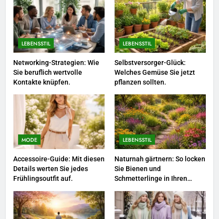
So kombinieren Sie Pastelltöne
in diesem Jahr.
MODE
LEBENSSTIL
LEBENSSTIL
1
Polnischer Hersteller von
Networking-Strategien: Wie
Selbstversorger-Glück:
Sie beruflich wertvolle
Welches Gemüse Sie jetzt
Socken – Qualität, Technologie
Kontakte knüpfen.
pflanzen sollten.
und Design in einem
MODE
2
Karriere-Frühling: So bringen Sie
jetzt frischen Wind in Ihren Job.
MODE
LEBENSSTIL
LEBENSSTIL
Accessoire-Guide: Mit diesen
Naturnah gärtnern: So locken
Details werten Sie jedes
Sie Bienen und
3
Frühlingsoutfit auf.
Schmetterlinge in Ihren
Garten.
Networking-Strategien: Wie Sie
beruflich wertvolle Kontakte
knüpfen.
LEBENSSTIL