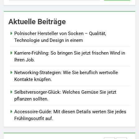
Naturnah gärtnern: So locken
Sie Bienen und Schmetterlinge
Aktuelle Beiträge
in Ihren Garten.
LEBENSSTIL
Polnischer Hersteller von Socken – Qualität,
7
Technologie und Design in einem
Berufliche Neuorientierung: Mut
Karriere-Frühling: So bringen Sie jetzt frischen Wind in
zum Quereinstieg in der neuen
Ihren Job.
Saison.
LEBENSSTIL
Networking-Strategien: Wie Sie beruflich wertvolle
Kontakte knüpfen.
8
Farbenpracht statt Wintergrau:
Selbstversorger-Glück: Welches Gemüse Sie jetzt
So kombinieren Sie Pastelltöne
pflanzen sollten.
in diesem Jahr.
MODE
Accessoire-Guide: Mit diesen Details werten Sie jedes
Frühlingsoutfit auf.
1
Polnischer Hersteller von
Socken – Qualität, Technologie