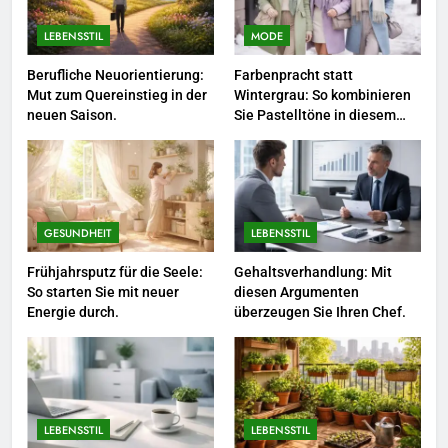
LEBENSSTIL
MODE
4
Selbstversorger-Glück: Welches
Berufliche Neuorientierung:
Farbenpracht statt
Mut zum Quereinstieg in der
Wintergrau: So kombinieren
Gemüse Sie jetzt pflanzen
neuen Saison.
Sie Pastelltöne in diesem
sollten.
LEBENSSTIL
Jahr.
5
Accessoire-Guide: Mit diesen
Details werten Sie jedes
GESUNDHEIT
LEBENSSTIL
Frühlingsoutfit auf.
MODE
Frühjahrsputz für die Seele:
Gehaltsverhandlung: Mit
So starten Sie mit neuer
diesen Argumenten
Energie durch.
überzeugen Sie Ihren Chef.
6
Naturnah gärtnern: So locken
Sie Bienen und Schmetterlinge
in Ihren Garten.
LEBENSSTIL
LEBENSSTIL
LEBENSSTIL
7