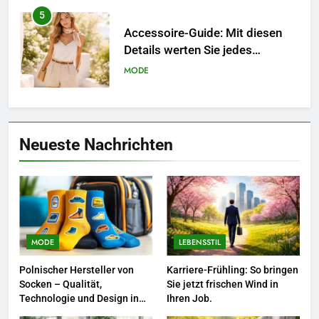
5
Accessoire-Guide: Mit diesen
Details werten Sie jedes
Frühlingsoutfit auf.
MODE
6
Naturnah gärtnern: So locken
Neueste Nachrichten
Sie Bienen und Schmetterlinge
in Ihren Garten.
LEBENSSTIL
7
Berufliche Neuorientierung: Mut
zum Quereinstieg in der neuen
MODE
LEBENSSTIL
Saison.
LEBENSSTIL
Polnischer Hersteller von
Karriere-Frühling: So bringen
Socken – Qualität,
Sie jetzt frischen Wind in
8
Technologie und Design in
Ihren Job.
einem
Farbenpracht statt Wintergrau: