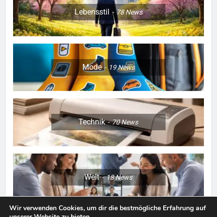
Lebensstil
78
News
Mode
19
News
Technik
70
News
Welt
18
News
Wir verwenden Cookies, um dir die bestmögliche Erfahrung auf
unserer Website zu bieten.