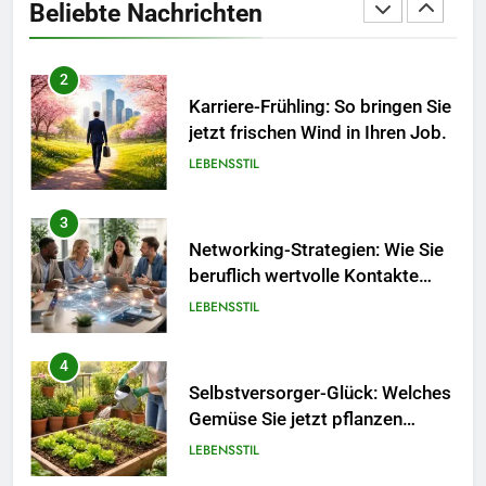
Beliebte Nachrichten
und Design in einem
MODE
2
Karriere-Frühling: So bringen Sie
jetzt frischen Wind in Ihren Job.
LEBENSSTIL
3
Networking-Strategien: Wie Sie
beruflich wertvolle Kontakte
knüpfen.
LEBENSSTIL
4
Selbstversorger-Glück: Welches
Gemüse Sie jetzt pflanzen
sollten.
LEBENSSTIL