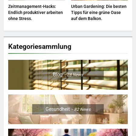
Zeitmanagement-Hacks:
Urban Gardening: Die besten
Berufliche Neuorientierung: Mut
Endlich produktiver arbeiten
Tipps für eine grüne Oase
zum Quereinstieg in der neuen
ohne Stress.
auf dem Balkon.
Saison.
LEBENSSTIL
8
Kategoriesammlung
Farbenpracht statt Wintergrau:
So kombinieren Sie Pastelltöne
in diesem Jahr.
MODE
Blog
28
News
Gesundheit
82
News