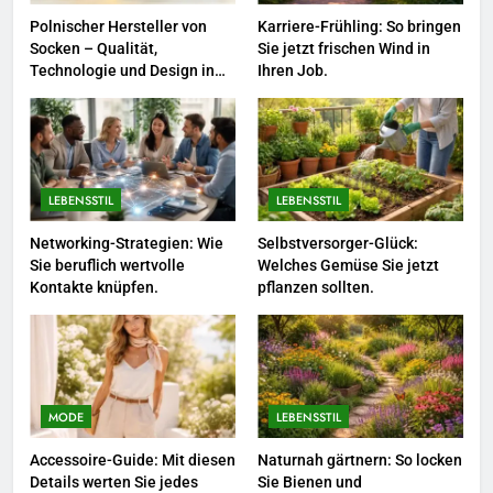
Saison.
LEBENSSTIL
Polnischer Hersteller von
Karriere-Frühling: So bringen
Socken – Qualität,
Sie jetzt frischen Wind in
8
Technologie und Design in
Ihren Job.
einem
Farbenpracht statt Wintergrau:
So kombinieren Sie Pastelltöne
in diesem Jahr.
MODE
LEBENSSTIL
LEBENSSTIL
1
Polnischer Hersteller von
Networking-Strategien: Wie
Selbstversorger-Glück:
Sie beruflich wertvolle
Welches Gemüse Sie jetzt
Socken – Qualität, Technologie
Kontakte knüpfen.
pflanzen sollten.
und Design in einem
MODE
2
Karriere-Frühling: So bringen Sie
jetzt frischen Wind in Ihren Job.
MODE
LEBENSSTIL
LEBENSSTIL
Accessoire-Guide: Mit diesen
Naturnah gärtnern: So locken
Details werten Sie jedes
Sie Bienen und