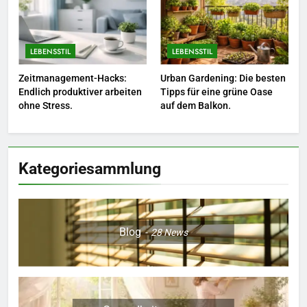
Sie Bienen und Schmetterlinge
in Ihren Garten.
LEBENSSTIL
LEBENSSTIL
LEBENSSTIL
7
Zeitmanagement-Hacks:
Urban Gardening: Die besten
Berufliche Neuorientierung: Mut
Endlich produktiver arbeiten
Tipps für eine grüne Oase
zum Quereinstieg in der neuen
ohne Stress.
auf dem Balkon.
Saison.
LEBENSSTIL
8
Kategoriesammlung
Farbenpracht statt Wintergrau:
So kombinieren Sie Pastelltöne
in diesem Jahr.
MODE
Blog
28
News