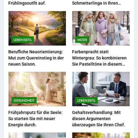
3
Frühlingsoutfit auf.
Schmetterlinge in Ihren
Garten.
Networking-Strategien: Wie Sie
beruflich wertvolle Kontakte
knüpfen.
LEBENSSTIL
LEBENSSTIL
MODE
4
Selbstversorger-Glück: Welches
Berufliche Neuorientierung:
Farbenpracht statt
Mut zum Quereinstieg in der
Wintergrau: So kombinieren
Gemüse Sie jetzt pflanzen
neuen Saison.
Sie Pastelltöne in diesem
sollten.
LEBENSSTIL
Jahr.
5
Accessoire-Guide: Mit diesen
Details werten Sie jedes
GESUNDHEIT
LEBENSSTIL
Frühlingsoutfit auf.
MODE
Frühjahrsputz für die Seele:
Gehaltsverhandlung: Mit
So starten Sie mit neuer
diesen Argumenten
Energie durch.
überzeugen Sie Ihren Chef.
6
Naturnah gärtnern: So locken