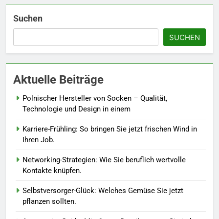
Details werten Sie jedes
Frühlingsoutfit auf.
MODE
Suchen
SUCHEN
6
Naturnah gärtnern: So locken
Sie Bienen und Schmetterlinge
Aktuelle Beiträge
in Ihren Garten.
LEBENSSTIL
Polnischer Hersteller von Socken – Qualität,
7
Technologie und Design in einem
Berufliche Neuorientierung: Mut
Karriere-Frühling: So bringen Sie jetzt frischen Wind in
zum Quereinstieg in der neuen
Ihren Job.
Saison.
LEBENSSTIL
Networking-Strategien: Wie Sie beruflich wertvolle
Kontakte knüpfen.
8
Farbenpracht statt Wintergrau:
Selbstversorger-Glück: Welches Gemüse Sie jetzt
So kombinieren Sie Pastelltöne
pflanzen sollten.
in diesem Jahr.
MODE