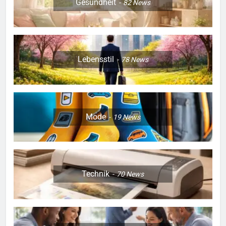
Gesundheit
82
News
Lebensstil
78
News
Mode
19
News
Technik
70
News