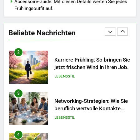
Accessoire-Guide: Mit diesen Details werten Sie jedes
Frühlingsoutfit auf.
1
Polnischer Hersteller von
Socken – Qualität, Technologie
Beliebte Nachrichten
und Design in einem
MODE
2
Karriere-Frühling: So bringen Sie
jetzt frischen Wind in Ihren Job.
LEBENSSTIL
3
Networking-Strategien: Wie Sie
beruflich wertvolle Kontakte
knüpfen.
LEBENSSTIL
4