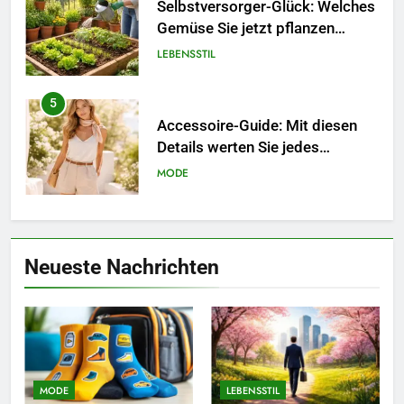
Selbstversorger-Glück: Welches
Gemüse Sie jetzt pflanzen
sollten.
LEBENSSTIL
5
Accessoire-Guide: Mit diesen
Details werten Sie jedes
Frühlingsoutfit auf.
MODE
6
Naturnah gärtnern: So locken
Neueste Nachrichten
Sie Bienen und Schmetterlinge
in Ihren Garten.
LEBENSSTIL
7
Berufliche Neuorientierung: Mut
zum Quereinstieg in der neuen
MODE
LEBENSSTIL