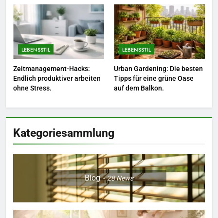
Naturnah gärtnern: So locken
Sie Bienen und Schmetterlinge
in Ihren Garten.
LEBENSSTIL
LEBENSSTIL
LEBENSSTIL
7
Zeitmanagement-Hacks:
Urban Gardening: Die besten
Berufliche Neuorientierung: Mut
Endlich produktiver arbeiten
Tipps für eine grüne Oase
zum Quereinstieg in der neuen
ohne Stress.
auf dem Balkon.
Saison.
LEBENSSTIL
8
Kategoriesammlung
Farbenpracht statt Wintergrau:
So kombinieren Sie Pastelltöne
in diesem Jahr.
MODE
Blog
28
News