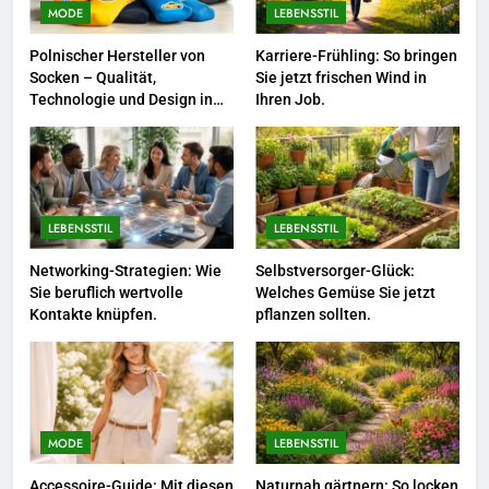
zum Quereinstieg in der neuen
MODE
LEBENSSTIL
Saison.
LEBENSSTIL
Polnischer Hersteller von
Karriere-Frühling: So bringen
Socken – Qualität,
Sie jetzt frischen Wind in
8
Technologie und Design in
Ihren Job.
einem
Farbenpracht statt Wintergrau:
So kombinieren Sie Pastelltöne
in diesem Jahr.
MODE
LEBENSSTIL
LEBENSSTIL
1
Polnischer Hersteller von
Networking-Strategien: Wie
Selbstversorger-Glück:
Sie beruflich wertvolle
Welches Gemüse Sie jetzt
Socken – Qualität, Technologie
Kontakte knüpfen.
pflanzen sollten.
und Design in einem
MODE
2
Karriere-Frühling: So bringen Sie
jetzt frischen Wind in Ihren Job.
MODE
LEBENSSTIL
LEBENSSTIL
Accessoire-Guide: Mit diesen
Naturnah gärtnern: So locken