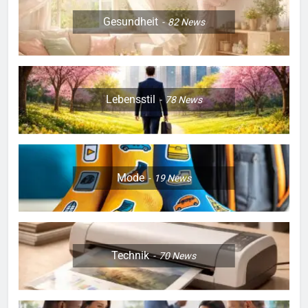
Gesundheit
82
News
Lebensstil
78
News
Mode
19
News
Technik
70
News