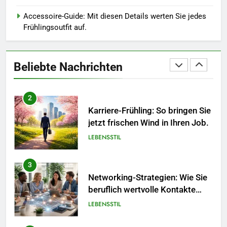
in diesem Jahr.
MODE
Accessoire-Guide: Mit diesen Details werten Sie jedes
Frühlingsoutfit auf.
1
Polnischer Hersteller von
Socken – Qualität, Technologie
Beliebte Nachrichten
und Design in einem
MODE
2
Karriere-Frühling: So bringen Sie
jetzt frischen Wind in Ihren Job.
LEBENSSTIL
3
Networking-Strategien: Wie Sie
beruflich wertvolle Kontakte
knüpfen.
LEBENSSTIL