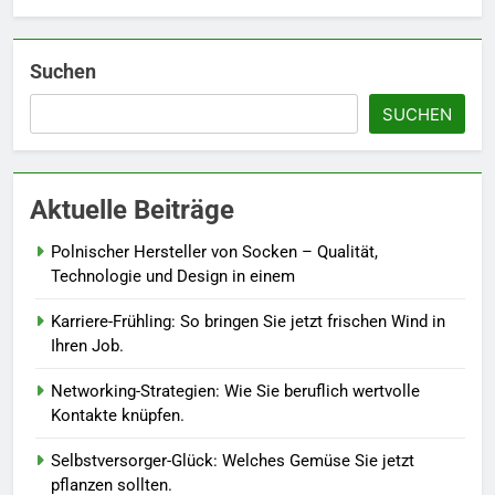
Accessoire-Guide: Mit diesen
Details werten Sie jedes
Frühlingsoutfit auf.
MODE
Suchen
SUCHEN
6
Naturnah gärtnern: So locken
Sie Bienen und Schmetterlinge
Aktuelle Beiträge
in Ihren Garten.
LEBENSSTIL
Polnischer Hersteller von Socken – Qualität,
7
Technologie und Design in einem
Berufliche Neuorientierung: Mut
Karriere-Frühling: So bringen Sie jetzt frischen Wind in
zum Quereinstieg in der neuen
Ihren Job.
Saison.
LEBENSSTIL
Networking-Strategien: Wie Sie beruflich wertvolle
Kontakte knüpfen.
8
Farbenpracht statt Wintergrau:
Selbstversorger-Glück: Welches Gemüse Sie jetzt
So kombinieren Sie Pastelltöne
pflanzen sollten.