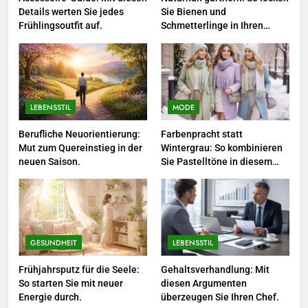
Details werten Sie jedes
Sie Bienen und
3
Frühlingsoutfit auf.
Schmetterlinge in Ihren
Garten.
Networking-Strategien: Wie Sie
beruflich wertvolle Kontakte
knüpfen.
LEBENSSTIL
LEBENSSTIL
MODE
4
Selbstversorger-Glück: Welches
Berufliche Neuorientierung:
Farbenpracht statt
Mut zum Quereinstieg in der
Wintergrau: So kombinieren
Gemüse Sie jetzt pflanzen
neuen Saison.
Sie Pastelltöne in diesem
sollten.
LEBENSSTIL
Jahr.
5
Accessoire-Guide: Mit diesen
Details werten Sie jedes
GESUNDHEIT
LEBENSSTIL
Frühlingsoutfit auf.
MODE
Frühjahrsputz für die Seele:
Gehaltsverhandlung: Mit
So starten Sie mit neuer
diesen Argumenten
Energie durch.
überzeugen Sie Ihren Chef.
6